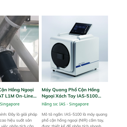
Cận Hồng Ngoại
Máy Quang Phổ Cận Hồng
PAT L1M On-Line
Ngoại Xách Tay IAS-5100
Portable NIR Analyzer
 Singapore
Hãng sx:
IAS - Singapore
ính: Đây là giải pháp
Mô tả ngắn: IAS-5100 là máy quang
 cao hiệu suất sản
phổ cận hồng ngoại (NIR) cầm tay,
 việc phân tích cận
được thiết kế để phân tích nhanh