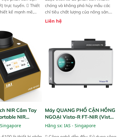
) trực tuyến.  Thiết
chóng và không phá hủy mẫu các
 thiết kế mạnh mẽ,
chỉ tiêu chất lượng của nông sản.
 trợ tản nhiệt tăng
Phạm vi sử dụng: Thiết bị linh hoạt
Liên hệ
a kiểm tra áp suất
cho nhiều kịch bản khác nhau như
 Cam kết: Mang lại
tại điểm thu mua, trong xưởng sản
dõi thông số theo
xuất hoặc trực tiếp ngoài đồng
và trực quan hóa dữ
ruộng.
hỉ số ROI cho doanh
ch NIR Cầm Tay
Máy QUANG PHỔ CẬN HỒNG
ortable NIR
NGOẠI Vista-R FT-NIR (Vista-
R FT-NIR Analyzer)
 Singapore
Hãng sx:
IAS - Singapore
-6100 là thiết bị phân
 Công nghệ dẫn đầu: Sử dụng công