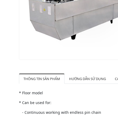
THÔNG TIN SẢN PHẨM
HƯỚNG DẪN SỬ DỤNG
C
* Floor model
* Can be used for:
- Continuous working with endless pin chain