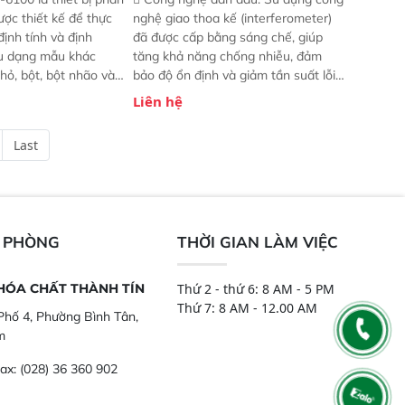
ược thiết kế để thực
nghệ giao thoa kế (interferometer)
định tính và định
đã được cấp bằng sáng chế, giúp
ều dạng mẫu khác
tăng khả năng chống nhiễu, đảm
hỏ, bột, bột nhão và
bảo độ ổn định và giảm tần suất lỗi.
t bị này cho phép bất
 Phạm vi ứng dụng rộng: Đáp ứng
Liên hệ
hể thực hiện phân tích
nhu cầu kiểm tra đa dạng mẫu mã
chỉ với một nút bấm
và thông số trong nhiều ngành công
Last
úc, mọi nơi. Chuyên
nghiệp khác nhau.  Độ nhạy cao:
ch mẫu nguyên liệu
Trang bị đầu dò InGaAs độ nhạy
ôi, nguyên liệu thực
cao, cung cấp phản hồi phổ tuyến
,..
tính đầy đủ, đảm bảo độ chính xác
và khả năng lặp lại tối ưu.
N PHÒNG
THỜI GIAN LÀM VIỆC
 HÓA CHẤT THÀNH TÍN
Thứ 2 - thứ 6: 8 AM - 5 PM
Thứ 7: 8 AM - 12.00 AM
hố 4, Phường Bình Tân,
m
ax:
(028) 36 360 902