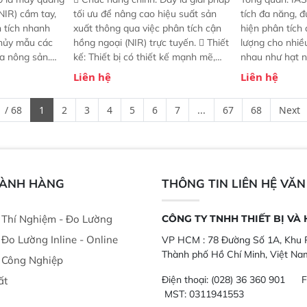
NIR) cầm tay,
tối ưu để nâng cao hiệu suất sản
tích đa năng, đ
n tích nhanh
xuất thông qua việc phân tích cận
hiện phân tích 
hủy mẫu các
hồng ngoại (NIR) trực tuyến.  Thiết
lượng cho nhi
ủa nông sản.
kế: Thiết bị có thiết kế mạnh mẽ,
nhau như hạt n
t bị linh hoạt
mô-đun hóa, hỗ trợ tản nhiệt tăng
chất lỏng. Thiế
Liên hệ
Liên hệ
hác nhau như
cường và đã qua kiểm tra áp suất
kỳ ai cũng có t
ong xưởng sản
nghiêm ngặt.  Cam kết: Mang lại
đa thành phần 
 / 68
1
2
3
4
5
6
7
...
67
68
Next
goài đồng
khả năng theo dõi thông số theo
đơn giản, mọi l
thời gian thực và trực quan hóa dữ
dùng : phân tí
liệu để tăng chỉ số ROI cho doanh
thức ăn chăn nu
nghiệp.
phẩm, nông sản
GÀNH HÀNG
THÔNG TIN LIÊN HỆ VĂ
ị Thí Nghiệm - Đo Lường
CÔNG TY TNHH THIẾT BỊ VÀ
ị Đo Lường Inline - Online
VP HCM :
78 Đường Số 1A, Khu P
Thành phố Hồ Chí Minh, Việt Na
ị Công Nghiệp
Điện thoại:
(028) 36 360 901
F
ất
MST: 0311941553