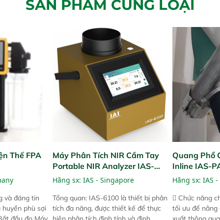
SẢN PHẨM CÙNG LOẠI
ện Thế FPA
Máy Phân Tích NIR Cầm Tay
Quang Phổ 
Portable NIR Analyzer IAS-
Inline IAS-
6100
NIR
many
Hãng sx:
IAS - Singapore
Hãng sx:
IAS -
 và đáng tin
Tổng quan: IAS-6100 là thiết bị phân
 Chức năng ch
a huyền phù sợi
tích đa năng, được thiết kế để thực
tối ưu để nâng
 Bắt đầu đo Máy
hiện phân tích định tính và định
xuất thông qua