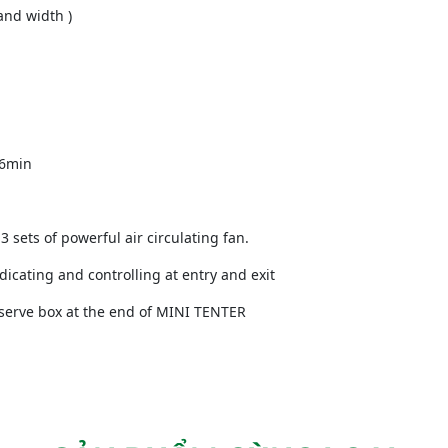
and width )
 6min
sets of powerful air circulating fan.
ndicating and controlling at entry and exit
reserve box at the end of MINI TENTER