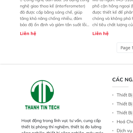
nghệ giao thoa kế (interferometer)
phổ cận hồng ngoại (
đã được cấp bằng sáng chế, giúp
được thiết kế để phâ
tăng khả năng chống nhiễu, đảm
chóng và không phá 
bảo độ ổn định và giảm tần suất lỗi.
chỉ tiêu chất lượng c
 Phạm vi ứng dụng rộng: Đáp ứng
Phạm vi sử dụng: Thiế
Liên hệ
Liên hệ
nhu cầu kiểm tra đa dạng mẫu mã
cho nhiều kịch bản k
và thông số trong nhiều ngành công
tại điểm thu mua, tr
Page 1
nghiệp khác nhau.  Độ nhạy cao:
xuất hoặc trực tiếp n
Trang bị đầu dò InGaAs độ nhạy
ruộng.
cao, cung cấp phản hồi phổ tuyến
tính đầy đủ, đảm bảo độ chính xác
và khả năng lặp lại tối ưu.
CÁC N
Thiết B
Thiết B
Thiết B
Hoạt động trong lĩnh vực tư vấn, cung cấp
Hoá Ch
thiết bị phòng thí nghiệm, thiết bị đo lường
Dịch vụ