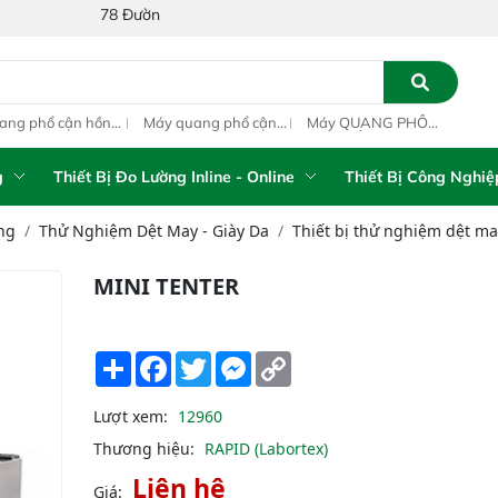
78 Đường Số 1A, Khu Phố 4, Phường Bình Tân, Thành phố Hồ Chí M
ang phổ cận hồng
Máy quang phổ cận
Máy QUANG PHỔ
Máy
ại inline IAS-PAT
hồng ngoại xách tay
CẬN HỒNG NGOẠI
hồn
M On-Line NIR
IAS-5100 Portable
FT-NIR Analyzer
IAS
NIR Analyzer
Vista-R
NIR
g
Thiết Bị Đo Lường Inline - Online
Thiết Bị Công Nghiệ
ng
Thử Nghiệm Dệt May - Giày Da
Thiết bị thử nghiệm dệt may
MINI TENTER
Share
Facebook
Twitter
Messenger
Copy
Link
Lượt xem:
12960
Thương hiệu:
RAPID (Labortex)
Liên hệ
Giá: