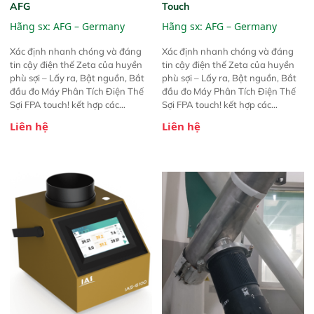
AFG
Touch
Hãng sx:
AFG – Germany
Hãng sx:
AFG – Germany
Xác định nhanh chóng và đáng
Xác định nhanh chóng và đáng
tin cậy điện thế Zeta của huyền
tin cậy điện thế Zeta của huyền
phù sợi – Lấy ra, Bật nguồn, Bắt
phù sợi – Lấy ra, Bật nguồn, Bắt
đầu đo Máy Phân Tích Điện Thế
đầu đo Máy Phân Tích Điện Thế
Sợi FPA touch! kết hợp các
Sợi FPA touch! kết hợp các
phương pháp đo điện thế Zeta đã
phương pháp đo điện thế Zeta đã
Liên hệ
Liên hệ
được chứng minh với sự đơn giản
được chứng minh với sự đơn giản
tuyệt vời trong thao tác và vận
tuyệt vời trong thao tác và vận
hành của các phiên bản FPA
hành của các phiên bản FPA
trước đó. Nhưng so với các phiên
trước đó. Nhưng so với các phiên
bản trước, FPA touch! nhỏ hơn và
bản trước, FPA touch! nhỏ hơn và
nhẹ hơn đáng kể, đồng thời được
nhẹ hơn đáng kể, đồng thời được
nâng cấp với các tính năng mới.
nâng cấp với các tính năng mới.