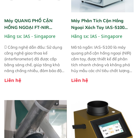
Máy QUANG PHỔ CẬN
Máy Phân Tích Cận Hồng
HỒNG NGOẠI FT-NIR
Ngoại Xách Tay IAS-5100
Analyzer Vista-R
(Portable NIR Analyzer)
Hãng sx:
IAS - Singapore
Hãng sx:
IAS - Singapore
 Công nghệ dẫn đầu: Sử dụng
Mô tả ngắn: IAS-5100 là máy
công nghệ giao thoa kế
quang phổ cận hồng ngoại (NIR)
(interferometer) đã được cấp
cầm tay, được thiết kế để phân
bằng sáng chế, giúp tăng khả
tích nhanh chóng và không phá
năng chống nhiễu, đảm bảo độ
hủy mẫu các chỉ tiêu chất lượng
ổn định và giảm tần suất lỗi. 
của nông sản. Phạm vi sử dụng:
Liên hệ
Liên hệ
Phạm vi ứng dụng rộng: Đáp ứng
Thiết bị linh hoạt cho nhiều kịch
nhu cầu kiểm tra đa dạng mẫu
bản khác nhau như tại điểm thu
mã và thông số trong nhiều
mua, trong xưởng sản xuất hoặc
ngành công nghiệp khác nhau. 
trực tiếp ngoài đồng ruộng.
Độ nhạy cao: Trang bị đầu dò
InGaAs độ nhạy cao, cung cấp
phản hồi phổ tuyến tính đầy đủ,
đảm bảo độ chính xác và khả
năng lặp lại tối ưu.