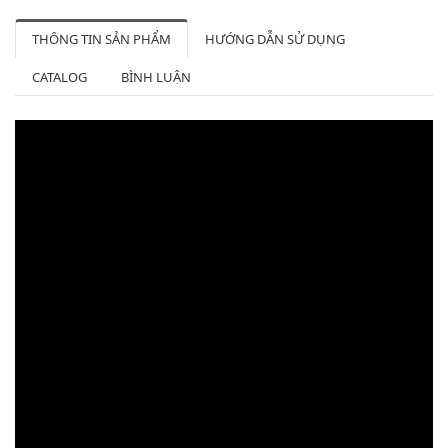
THÔNG TIN SẢN PHẨM
HƯỚNG DẪN SỬ DỤNG
CATALOG
BÌNH LUẬN