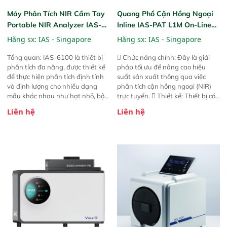
Máy Phân Tích NIR Cầm Tay
Quang Phổ Cận Hồng Ngoại
Portable NIR Analyzer IAS-
Inline IAS-PAT L1M On-Line
6100
NIR
Hãng sx:
IAS - Singapore
Hãng sx:
IAS - Singapore
Tổng quan: IAS-6100 là thiết bị
 Chức năng chính: Đây là giải
phân tích đa năng, được thiết kế
pháp tối ưu để nâng cao hiệu
để thực hiện phân tích định tính
suất sản xuất thông qua việc
và định lượng cho nhiều dạng
phân tích cận hồng ngoại (NIR)
mẫu khác nhau như hạt nhỏ, bột,
trực tuyến.  Thiết kế: Thiết bị có
bột nhão và chất lỏng. Thiết bị
thiết kế mạnh mẽ, mô-đun hóa,
Liên hệ
Liên hệ
này cho phép bất kỳ ai cũng có
hỗ trợ tản nhiệt tăng cường và đã
thể thực hiện phân tích đa thành
qua kiểm tra áp suất nghiêm
phần chỉ với một nút bấm đơn
ngặt.  Cam kết: Mang lại khả
giản, mọi lúc, mọi nơi. Chuyên
năng theo dõi thông số theo thời
dùng : phân tích mẫu nguyên liệu
gian thực và trực quan hóa dữ
thức ăn chăn nuôi, nguyên liệu
liệu để tăng chỉ số ROI cho doanh
thực phẩm, nông sản,..
nghiệp.