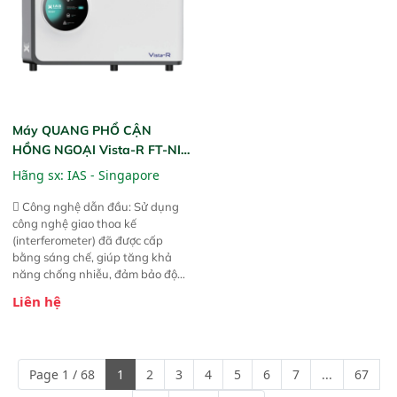
Máy QUANG PHỔ CẬN
HỒNG NGOẠI Vista-R FT-NIR
(Vista-R FT-NIR Analyzer)
Hãng sx:
IAS - Singapore
 Công nghệ dẫn đầu: Sử dụng
công nghệ giao thoa kế
(interferometer) đã được cấp
bằng sáng chế, giúp tăng khả
năng chống nhiễu, đảm bảo độ
ổn định và giảm tần suất lỗi. 
Liên hệ
Phạm vi ứng dụng rộng: Đáp ứng
nhu cầu kiểm tra đa dạng mẫu
mã và thông số trong nhiều
ngành công nghiệp khác nhau. 
Page 1 / 68
1
2
3
4
5
6
7
...
67
Độ nhạy cao: Trang bị đầu dò
InGaAs độ nhạy cao, cung cấp