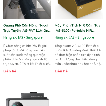
Quang Phổ Cận Hồng Ngoại
Máy Phân Tích NIR Cầm Tay
Trực Tuyến IAS-PAT L1M On-
IAS-6100 (Portable NIR
Line NIR
Analyzer)
Hãng sx:
IAS - Singapore
Hãng sx:
IAS - Singapore
 Chức năng chính: Đây là giải
Tổng quan: IAS-6100 là thiết bị
pháp tối ưu để nâng cao hiệu
phân tích đa năng, được thiết kế
suất sản xuất thông qua việc
để thực hiện phân tích định tính
phân tích cận hồng ngoại (NIR)
và định lượng cho nhiều dạng
trực tuyến.  Thiết kế: Thiết bị có
mẫu khác nhau như hạt nhỏ, bột,
thiết kế mạnh mẽ, mô-đun hóa,
bột nhão và chất lỏng. Thiết bị
Liên hệ
Liên hệ
hỗ trợ tản nhiệt tăng cường và đã
này cho phép bất kỳ ai cũng có
qua kiểm tra áp suất nghiêm
thể thực hiện phân tích đa thành
ngặt.  Cam kết: Mang lại khả
phần chỉ với một nút bấm đơn
năng theo dõi thông số theo thời
giản, mọi lúc, mọi nơi. Chuyên
gian thực và trực quan hóa dữ
dùng : phân tích mẫu nguyên liệu
liệu để tăng chỉ số ROI cho doanh
thức ăn chăn nuôi, nguyên liệu
nghiệp.
thực phẩm, nông sản,..