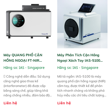
dùng : phân tích mẫu nguyên liệu
gian thực và trực quan hóa dữ
thức ăn chăn nuôi, nguyên liệu
liệu để tăng chỉ số ROI cho doanh
thực phẩm, nông sản,..
nghiệp.
Máy QUANG PHỔ CẬN
Máy Phân Tích Cận Hồng
HỒNG NGOẠI FT-NIR
Ngoại Xách Tay IAS-5100
Analyzer Vista-R
(Portable NIR Analyzer)
Hãng sx:
IAS - Singapore
Hãng sx:
IAS - Singapore
 Công nghệ dẫn đầu: Sử dụng
Mô tả ngắn: IAS-5100 là máy
công nghệ giao thoa kế
quang phổ cận hồng ngoại (NIR)
(interferometer) đã được cấp
cầm tay, được thiết kế để phân
bằng sáng chế, giúp tăng khả
tích nhanh chóng và không phá
năng chống nhiễu, đảm bảo độ
hủy mẫu các chỉ tiêu chất lượng
ổn định và giảm tần suất lỗi. 
của nông sản. Phạm vi sử dụng:
Liên hệ
Liên hệ
Phạm vi ứng dụng rộng: Đáp ứng
Thiết bị linh hoạt cho nhiều kịch
nhu cầu kiểm tra đa dạng mẫu
bản khác nhau như tại điểm thu