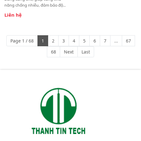
năng chống nhiễu, đảm bảo độ
ổn định và giảm tần suất lỗi. 
Liên hệ
Phạm vi ứng dụng rộng: Đáp ứng
nhu cầu kiểm tra đa dạng mẫu
mã và thông số trong nhiều
ngành công nghiệp khác nhau. 
Page 1 / 68
1
2
3
4
5
6
7
...
67
Độ nhạy cao: Trang bị đầu dò
InGaAs độ nhạy cao, cung cấp
68
Next
Last
phản hồi phổ tuyến tính đầy đủ,
đảm bảo độ chính xác và khả
năng lặp lại tối ưu.