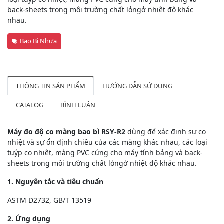
back-sheets trong môi trường chất lỏngở nhiệt độ khác
nhau.
Bao Bì Nhựa
THÔNG TIN SẢN PHẨM
HƯỚNG DẪN SỬ DỤNG
CATALOG
BÌNH LUẬN
Máy đo độ co màng bao bì RSY-R2
dùng để xác định sự co
nhiệt và sự ổn định chiều của các màng khác nhau, các loại
tuýp co nhiệt, màng PVC cứng cho máy tính bảng và back-
sheets trong môi trường chất lỏngở nhiệt độ khác nhau.
1. Nguyên tắc và tiêu chuẩn
ASTM D2732, GB/T 13519
2. Ứng dụng