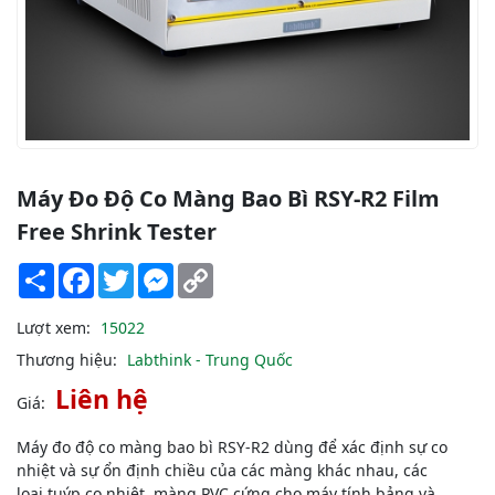
Máy Đo Độ Co Màng Bao Bì RSY-R2 Film
Free Shrink Tester
Share
Facebook
Twitter
Messenger
Copy
Link
Lượt xem:
15022
Thương hiệu:
Labthink - Trung Quốc
Liên hệ
Giá:
Máy đo độ co màng bao bì RSY-R2 dùng để xác định sự co
nhiệt và sự ổn định chiều của các màng khác nhau, các
loại tuýp co nhiệt, màng PVC cứng cho máy tính bảng và