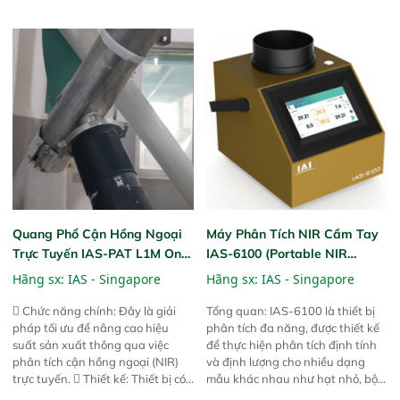
mã và thông số trong nhiều
mua, trong xưởng sản xuất hoặc
ngành công nghiệp khác nhau. 
trực tiếp ngoài đồng ruộng.
Độ nhạy cao: Trang bị đầu dò
InGaAs độ nhạy cao, cung cấp
phản hồi phổ tuyến tính đầy đủ,
đảm bảo độ chính xác và khả
năng lặp lại tối ưu.
Quang Phổ Cận Hồng Ngoại
Máy Phân Tích NIR Cầm Tay
Trực Tuyến IAS-PAT L1M On-
IAS-6100 (Portable NIR
Line NIR
Analyzer)
Hãng sx:
IAS - Singapore
Hãng sx:
IAS - Singapore
 Chức năng chính: Đây là giải
Tổng quan: IAS-6100 là thiết bị
pháp tối ưu để nâng cao hiệu
phân tích đa năng, được thiết kế
suất sản xuất thông qua việc
để thực hiện phân tích định tính
phân tích cận hồng ngoại (NIR)
và định lượng cho nhiều dạng
trực tuyến.  Thiết kế: Thiết bị có
mẫu khác nhau như hạt nhỏ, bột,
thiết kế mạnh mẽ, mô-đun hóa,
bột nhão và chất lỏng. Thiết bị