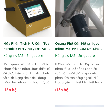
nâng cấp với các tính năng mới.
nâng cấp với các tính năng mới.
Máy Phân Tích NIR Cầm Tay
Quang Phổ Cận Hồng Ngoại
Portable NIR Analyzer IAS-
Inline IAS-PAT L1M On-Line
6100
NIR
Hãng sx:
IAS - Singapore
Hãng sx:
IAS - Singapore
Tổng quan: IAS-6100 là thiết bị
 Chức năng chính: Đây là giải
phân tích đa năng, được thiết kế
pháp tối ưu để nâng cao hiệu
để thực hiện phân tích định tính
suất sản xuất thông qua việc
và định lượng cho nhiều dạng
phân tích cận hồng ngoại (NIR)
mẫu khác nhau như hạt nhỏ, bột,
trực tuyến.  Thiết kế: Thiết bị có
bột nhão và chất lỏng. Thiết bị
thiết kế mạnh mẽ, mô-đun hóa,
Liên hệ
Liên hệ
này cho phép bất kỳ ai cũng có
hỗ trợ tản nhiệt tăng cường và đã
thể thực hiện phân tích đa thành
qua kiểm tra áp suất nghiêm
phần chỉ với một nút bấm đơn
ngặt.  Cam kết: Mang lại khả
giản, mọi lúc, mọi nơi. Chuyên
năng theo dõi thông số theo thời