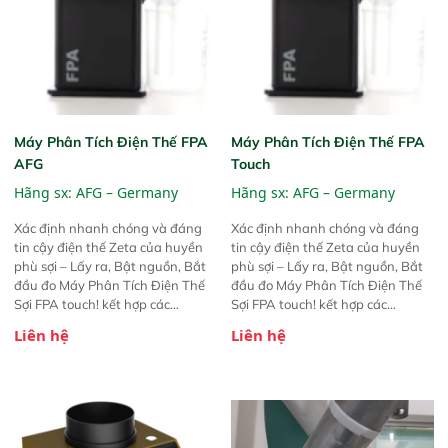
Máy Phân Tích Điện Thế FPA
Máy Phân Tích Điện Thế FPA
AFG
Touch
Hãng sx:
AFG – Germany
Hãng sx:
AFG – Germany
Xác định nhanh chóng và đáng
Xác định nhanh chóng và đáng
tin cậy điện thế Zeta của huyền
tin cậy điện thế Zeta của huyền
phù sợi – Lấy ra, Bật nguồn, Bắt
phù sợi – Lấy ra, Bật nguồn, Bắt
đầu đo Máy Phân Tích Điện Thế
đầu đo Máy Phân Tích Điện Thế
Sợi FPA touch! kết hợp các
Sợi FPA touch! kết hợp các
phương pháp đo điện thế Zeta đã
phương pháp đo điện thế Zeta đã
Liên hệ
Liên hệ
được chứng minh với sự đơn giản
được chứng minh với sự đơn giản
tuyệt vời trong thao tác và vận
tuyệt vời trong thao tác và vận
hành của các phiên bản FPA
hành của các phiên bản FPA
trước đó. Nhưng so với các phiên
trước đó. Nhưng so với các phiên
bản trước, FPA touch! nhỏ hơn và
bản trước, FPA touch! nhỏ hơn và
nhẹ hơn đáng kể, đồng thời được
nhẹ hơn đáng kể, đồng thời được