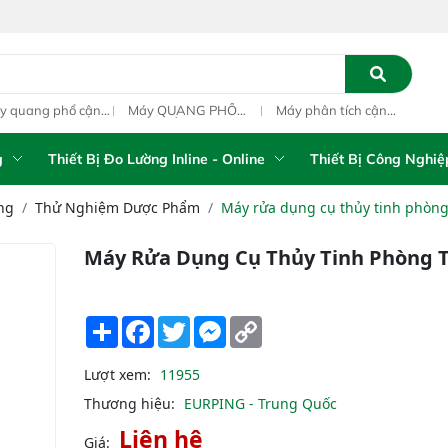
g phổ cận
Máy QUANG PHỔ
Máy phân tích cận
Quang phổ
i xách tay
CẬN HỒNG NGOẠI
hồng ngoại xách tay
ngoại trực
 Portable
FT-NIR Analyzer
IAS-5100 (Portable
PAT L1M O
yzer
Vista-R
NIR Analyzer)
g
Thiết Bị Đo Lường Inline - Online
Thiết Bị Công Nghiệ
ng
Thử Nghiệm Dược Phẩm
Máy rửa dụng cụ thủy tinh phòn
Máy Rửa Dụng Cụ Thủy Tinh Phòng 
Share
Facebook
Twitter
Messenger
Copy
Link
Lượt xem:
11955
Thương hiệu:
EURPING - Trung Quốc
Liên hệ
Giá: