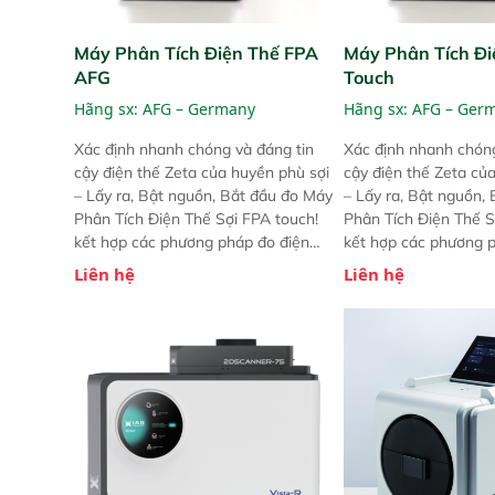
Máy Phân Tích Điện Thế FPA
Máy Phân Tích Đi
AFG
Touch
Hãng sx:
AFG – Germany
Hãng sx:
AFG – Ger
Xác định nhanh chóng và đáng tin
Xác định nhanh chóng
cậy điện thế Zeta của huyền phù sợi
cậy điện thế Zeta củ
– Lấy ra, Bật nguồn, Bắt đầu đo Máy
– Lấy ra, Bật nguồn,
Phân Tích Điện Thế Sợi FPA touch!
Phân Tích Điện Thế S
kết hợp các phương pháp đo điện
kết hợp các phương 
thế Zeta đã được chứng minh với sự
thế Zeta đã được chứ
Liên hệ
Liên hệ
đơn giản tuyệt vời trong thao tác và
đơn giản tuyệt vời tr
vận hành của các phiên bản FPA
vận hành của các ph
trước đó. Nhưng so với các phiên
trước đó. Nhưng so vớ
bản trước, FPA touch! nhỏ hơn và
bản trước, FPA touch
nhẹ hơn đáng kể, đồng thời được
nhẹ hơn đáng kể, đồn
nâng cấp với các tính năng mới.
nâng cấp với các tính