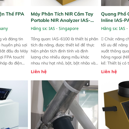
ện Thế FPA
Máy Phân Tích NIR Cầm Tay
Quang Phổ 
Portable NIR Analyzer IAS-
Inline IAS-
6100
NIR
many
Hãng sx:
IAS - Singapore
Hãng sx:
IAS -
 và đáng tin
Tổng quan: IAS-6100 là thiết bị phân
 Chức năng ch
a huyền phù sợi
tích đa năng, được thiết kế để thực
tối ưu để nâng
 Bắt đầu đo Máy
hiện phân tích định tính và định
xuất thông qua
ợi FPA touch!
lượng cho nhiều dạng mẫu khác
hồng ngoại (NIR
pháp đo điện
nhau như hạt nhỏ, bột, bột nhão và
kế: Thiết bị có
ng minh với sự
chất lỏng. Thiết bị này cho phép bất
mô-đun hóa, hỗ
Liên hệ
Liên hệ
ong thao tác và
kỳ ai cũng có thể thực hiện phân tích
cường và đã qu
iên bản FPA
đa thành phần chỉ với một nút bấm
nghiêm ngặt. 
i các phiên
đơn giản, mọi lúc, mọi nơi. Chuyên
khả năng theo 
! nhỏ hơn và
dùng : phân tích mẫu nguyên liệu
thời gian thực 
g thời được
thức ăn chăn nuôi, nguyên liệu thực
liệu để tăng c
 năng mới.
phẩm, nông sản,..
nghiệp.