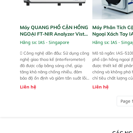
Máy QUANG PHỔ CẬN HỒNG
Máy Phân Tích C
NGOẠI FT-NIR Analyzer Vista-
Ngoại Xách Tay 
R
(Portable NIR Ana
Hãng sx:
IAS - Singapore
Hãng sx:
IAS - Sing
 Công nghệ dẫn đầu: Sử dụng công
Mô tả ngắn: IAS-510
nghệ giao thoa kế (interferometer)
phổ cận hồng ngoại (
đã được cấp bằng sáng chế, giúp
được thiết kế để phâ
tăng khả năng chống nhiễu, đảm
chóng và không phá 
bảo độ ổn định và giảm tần suất lỗi.
chỉ tiêu chất lượng c
 Phạm vi ứng dụng rộng: Đáp ứng
Phạm vi sử dụng: Thiế
Liên hệ
Liên hệ
nhu cầu kiểm tra đa dạng mẫu mã
cho nhiều kịch bản k
và thông số trong nhiều ngành công
tại điểm thu mua, tr
Page 1
nghiệp khác nhau.  Độ nhạy cao:
xuất hoặc trực tiếp n
Trang bị đầu dò InGaAs độ nhạy
ruộng.
cao, cung cấp phản hồi phổ tuyến
tính đầy đủ, đảm bảo độ chính xác
và khả năng lặp lại tối ưu.
CÁC N