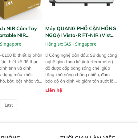
ch NIR Cầm Tay
Máy QUANG PHỔ CẬN HỒNG
ortable NIR
NGOẠI Vista-R FT-NIR (Vista-
R FT-NIR Analyzer)
 Singapore
Hãng sx:
IAS - Singapore
-6100 là thiết bị phân
 Công nghệ dẫn đầu: Sử dụng công
ược thiết kế để thực
nghệ giao thoa kế (interferometer)
định tính và định
đã được cấp bằng sáng chế, giúp
ều dạng mẫu khác
tăng khả năng chống nhiễu, đảm
hỏ, bột, bột nhão và
bảo độ ổn định và giảm tần suất lỗi.
t bị này cho phép bất
 Phạm vi ứng dụng rộng: Đáp ứng
Liên hệ
hể thực hiện phân tích
nhu cầu kiểm tra đa dạng mẫu mã
chỉ với một nút bấm
và thông số trong nhiều ngành công
Last
úc, mọi nơi. Chuyên
nghiệp khác nhau.  Độ nhạy cao:
ch mẫu nguyên liệu
Trang bị đầu dò InGaAs độ nhạy
ôi, nguyên liệu thực
cao, cung cấp phản hồi phổ tuyến
,..
tính đầy đủ, đảm bảo độ chính xác
và khả năng lặp lại tối ưu.
N PHÒNG
THỜI GIAN LÀM VIỆC