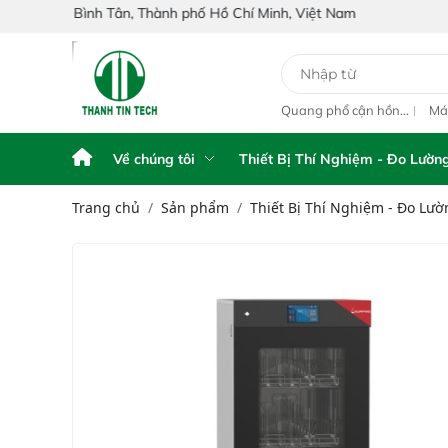
 Tân, Thành phố Hồ Chí Minh, Việt Nam
 Tích Điện
Máy phân tích NIR
Quang phổ cận hồng
Máy quan
touch
cầm tay Portable NIR
ngoại inline IAS-PAT
hồng ngoạ
Analyzer IAS-6100
L1M On-Line NIR
IAS-5100
NIR Anal
Về chúng tôi
Thiết Bị Thí Nghiệm - Đo Lườn
Trang chủ
Sản phẩm
Thiết Bị Thí Nghiệm - Đo Lườ