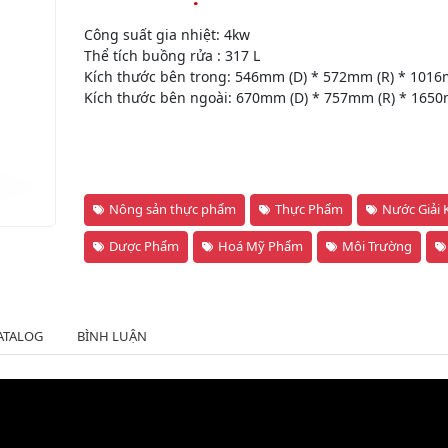
Công suất gia nhiệt: 4kw
Thể tích buồng rửa : 317 L
Kích thước bên trong: 546mm (D) * 572mm (R) * 1016
Kích thước bên ngoài: 670mm (D) * 757mm (R) * 1650
Nông sản thực phẩm
Thực Phẩm
Nước Giải 
Dược Phẩm
Hoá Mỹ Phẩm
Môi Trường
ATALOG
BÌNH LUẬN