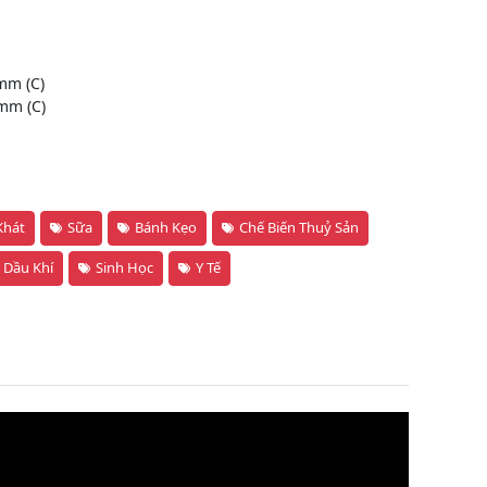
mm (C)
mm (C)
Khát
Sữa
Bánh Kẹo
Chế Biến Thuỷ Sản
Dầu Khí
Sinh Học
Y Tế