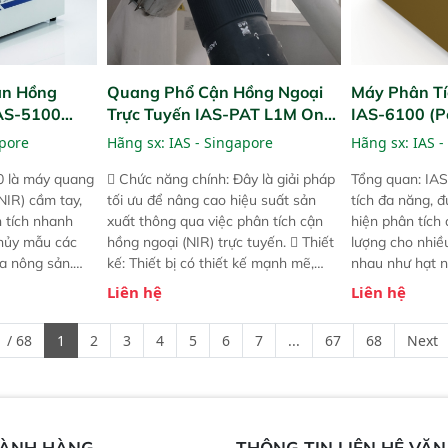
ận Hồng
Quang Phổ Cận Hồng Ngoại
Máy Phân Tí
IAS-5100
Trực Tuyến IAS-PAT L1M On-
IAS-6100 (P
lyzer)
Line NIR
Analyzer)
apore
Hãng sx:
IAS - Singapore
Hãng sx:
IAS -
0 là máy quang
 Chức năng chính: Đây là giải pháp
Tổng quan: IAS
NIR) cầm tay,
tối ưu để nâng cao hiệu suất sản
tích đa năng, đ
n tích nhanh
xuất thông qua việc phân tích cận
hiện phân tích 
hủy mẫu các
hồng ngoại (NIR) trực tuyến.  Thiết
lượng cho nhi
ủa nông sản.
kế: Thiết bị có thiết kế mạnh mẽ,
nhau như hạt n
t bị linh hoạt
mô-đun hóa, hỗ trợ tản nhiệt tăng
chất lỏng. Thiế
Liên hệ
Liên hệ
hác nhau như
cường và đã qua kiểm tra áp suất
kỳ ai cũng có t
ong xưởng sản
nghiêm ngặt.  Cam kết: Mang lại
đa thành phần 
 / 68
1
2
3
4
5
6
7
...
67
68
Next
goài đồng
khả năng theo dõi thông số theo
đơn giản, mọi l
thời gian thực và trực quan hóa dữ
dùng : phân tí
liệu để tăng chỉ số ROI cho doanh
thức ăn chăn nu
nghiệp.
phẩm, nông sản
GÀNH HÀNG
THÔNG TIN LIÊN HỆ VĂ