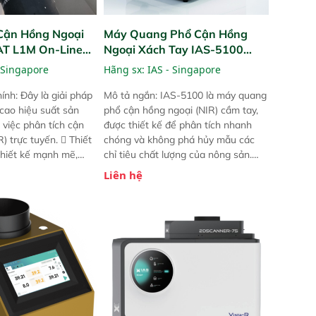
Cận Hồng Ngoại
Máy Quang Phổ Cận Hồng
PAT L1M On-Line
Ngoại Xách Tay IAS-5100
Portable NIR Analyzer
 Singapore
Hãng sx:
IAS - Singapore
ính: Đây là giải pháp
Mô tả ngắn: IAS-5100 là máy quang
 cao hiệu suất sản
phổ cận hồng ngoại (NIR) cầm tay,
 việc phân tích cận
được thiết kế để phân tích nhanh
) trực tuyến.  Thiết
chóng và không phá hủy mẫu các
 thiết kế mạnh mẽ,
chỉ tiêu chất lượng của nông sản.
 trợ tản nhiệt tăng
Phạm vi sử dụng: Thiết bị linh hoạt
Liên hệ
a kiểm tra áp suất
cho nhiều kịch bản khác nhau như
 Cam kết: Mang lại
tại điểm thu mua, trong xưởng sản
dõi thông số theo
xuất hoặc trực tiếp ngoài đồng
và trực quan hóa dữ
ruộng.
hỉ số ROI cho doanh