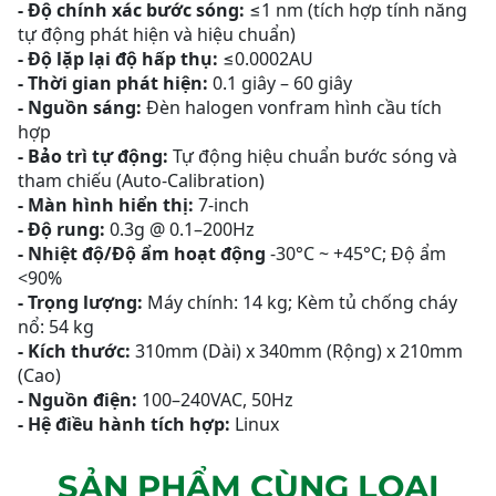
-
Độ chính xác bước
sóng:
≤1 nm (tích hợp tính năng
tự động phát hiện và hiệu chuẩn)
-
Độ lặp lại độ hấp
thụ:
≤0.0002AU
-
Thời gian phát
hiện:
0.1 giây – 60 giây
-
Nguồn
sáng:
Đèn halogen vonfram hình cầu tích
hợp
-
Bảo trì tự
động:
Tự động hiệu chuẩn bước sóng và
tham chiếu (Auto-Calibration)
-
Màn hình hiển
thị:
7-inch
-
Độ
rung:
0.3g @ 0.1–200Hz
-
Nhiệt độ/Độ ẩm hoạt động
-30°C ~ +45°C; Độ ẩm
<90%
-
Trọng
lượng:
Máy chính: 14 kg; Kèm tủ chống cháy
nổ: 54 kg
-
Kích
thước:
310mm (Dài) x 340mm (Rộng) x 210mm
(Cao)
-
Nguồn
điện:
100–240VAC, 50Hz
-
Hệ điều hành tích
hợp:
Linux
SẢN PHẨM CÙNG LOẠI