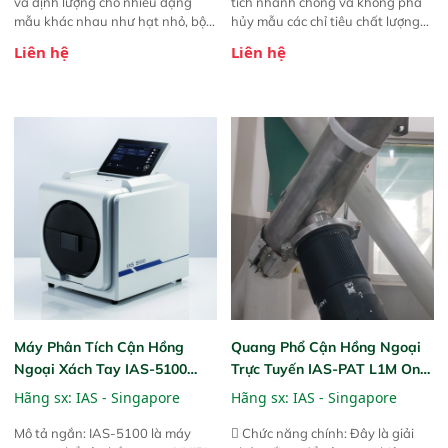
và định lượng cho nhiều dạng
tích nhanh chóng và không phá
mẫu khác nhau như hạt nhỏ, bột,
hủy mẫu các chỉ tiêu chất lượng
bột nhão và chất lỏng. Thiết bị
của nông sản. Phạm vi sử dụng:
Liên hệ
Liên hệ
này cho phép bất kỳ ai cũng có
Thiết bị linh hoạt cho nhiều kịch
thể thực hiện phân tích đa thành
bản khác nhau như tại điểm thu
phần chỉ với một nút bấm đơn
mua, trong xưởng sản xuất hoặc
giản, mọi lúc, mọi nơi. Chuyên
trực tiếp ngoài đồng ruộng.
dùng : phân tích mẫu nguyên liệu
thức ăn chăn nuôi, nguyên liệu
thực phẩm, nông sản,..
Máy Phân Tích Cận Hồng
Quang Phổ Cận Hồng Ngoại
Ngoại Xách Tay IAS-5100
Trực Tuyến IAS-PAT L1M On-
(Portable NIR Analyzer)
Line NIR
Hãng sx:
IAS - Singapore
Hãng sx:
IAS - Singapore
Mô tả ngắn: IAS-5100 là máy
 Chức năng chính: Đây là giải