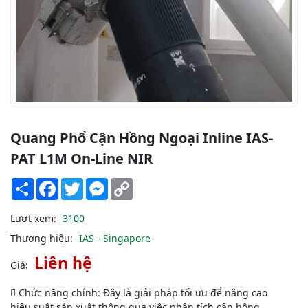
Quang Phổ Cận Hồng Ngoại Inline IAS-
PAT L1M On-Line NIR
Share
Facebook
Twitter
Messenger
Copy
Link
Lượt xem:
3100
Thương hiệu:
IAS - Singapore
Liên hệ
Giá:
 Chức năng chính: Đây là giải pháp tối ưu để nâng cao
hiệu suất sản xuất thông qua việc phân tích cận hồng