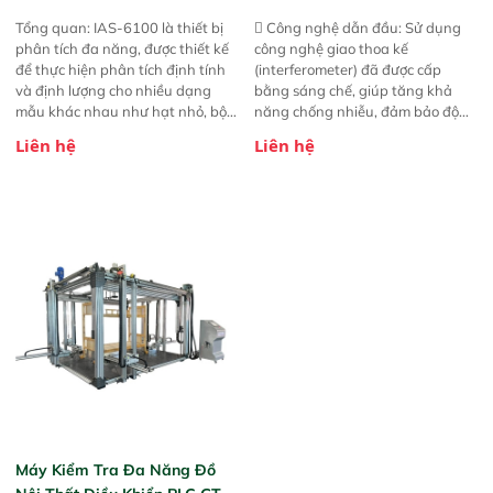
Tổng quan: IAS-6100 là thiết bị
 Công nghệ dẫn đầu: Sử dụng
phân tích đa năng, được thiết kế
công nghệ giao thoa kế
để thực hiện phân tích định tính
(interferometer) đã được cấp
và định lượng cho nhiều dạng
bằng sáng chế, giúp tăng khả
mẫu khác nhau như hạt nhỏ, bột,
năng chống nhiễu, đảm bảo độ
bột nhão và chất lỏng. Thiết bị
ổn định và giảm tần suất lỗi. 
Liên hệ
Liên hệ
này cho phép bất kỳ ai cũng có
Phạm vi ứng dụng rộng: Đáp ứng
thể thực hiện phân tích đa thành
nhu cầu kiểm tra đa dạng mẫu
phần chỉ với một nút bấm đơn
mã và thông số trong nhiều
giản, mọi lúc, mọi nơi. Chuyên
ngành công nghiệp khác nhau. 
dùng : phân tích mẫu nguyên liệu
Độ nhạy cao: Trang bị đầu dò
thức ăn chăn nuôi, nguyên liệu
InGaAs độ nhạy cao, cung cấp
thực phẩm, nông sản,..
phản hồi phổ tuyến tính đầy đủ,
đảm bảo độ chính xác và khả
năng lặp lại tối ưu.
Máy Kiểm Tra Đa Năng Đồ