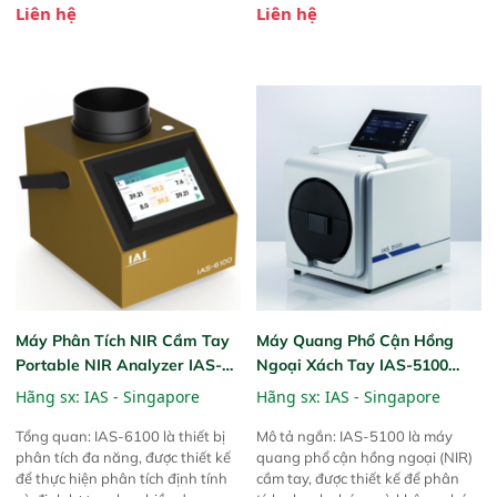
Liên hệ
Liên hệ
được chứng minh với sự đơn giản
được chứng minh với sự đơn giản
tuyệt vời trong thao tác và vận
tuyệt vời trong thao tác và vận
hành của các phiên bản FPA
hành của các phiên bản FPA
trước đó. Nhưng so với các phiên
trước đó. Nhưng so với các phiên
bản trước, FPA touch! nhỏ hơn và
bản trước, FPA touch! nhỏ hơn và
nhẹ hơn đáng kể, đồng thời được
nhẹ hơn đáng kể, đồng thời được
nâng cấp với các tính năng mới.
nâng cấp với các tính năng mới.
Máy Phân Tích NIR Cầm Tay
Máy Quang Phổ Cận Hồng
Portable NIR Analyzer IAS-
Ngoại Xách Tay IAS-5100
6100
Portable NIR Analyzer
Hãng sx:
IAS - Singapore
Hãng sx:
IAS - Singapore
Tổng quan: IAS-6100 là thiết bị
Mô tả ngắn: IAS-5100 là máy
phân tích đa năng, được thiết kế
quang phổ cận hồng ngoại (NIR)
để thực hiện phân tích định tính
cầm tay, được thiết kế để phân