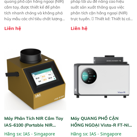
quang phổ cận hồng ngoại (NIR)
pháp tối ưu để nâng cao hiệu
cầm tay, được thiết kế để phân
suất sản xuất thông qua việc
tích nhanh chóng và không phá
phân tích cận hồng ngoại (NIR)
hủy mẫu các chỉ tiêu chất lượng
trực tuyến.  Thiết kế: Thiết bị có
của nông sản. Phạm vi sử dụng:
thiết kế mạnh mẽ, mô-đun hóa,
Liên hệ
Liên hệ
Thiết bị linh hoạt cho nhiều kịch
hỗ trợ tản nhiệt tăng cường và đã
bản khác nhau như tại điểm thu
qua kiểm tra áp suất nghiêm
mua, trong xưởng sản xuất hoặc
ngặt.  Cam kết: Mang lại khả
trực tiếp ngoài đồng ruộng.
năng theo dõi thông số theo thời
gian thực và trực quan hóa dữ
liệu để tăng chỉ số ROI cho doanh
nghiệp.
Máy Phân Tích NIR Cầm Tay
Máy QUANG PHỔ CẬN
IAS-6100 (Portable NIR
HỒNG NGOẠI Vista-R FT-NIR
Analyzer)
(Vista-R FT-NIR Analyzer)
Hãng sx:
IAS - Singapore
Hãng sx:
IAS - Singapore