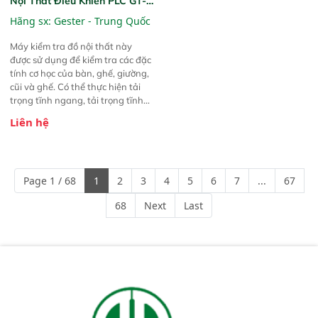
Nội Thất Điều Khiển PLC GT-
LA10D Furniture Universal
Hãng sx:
Gester - Trung Quốc
Testing Machine PLC Control
Máy kiểm tra đồ nội thất này
được sử dụng để kiểm tra các đặc
tính cơ học của bàn, ghế, giường,
cũi và ghế. Có thể thực hiện tải
trọng tĩnh ngang, tải trọng tĩnh
dọc, thử nghiệm va đập và thử
Liên hệ
nghiệm độ bền.
Page 1 / 68
1
2
3
4
5
6
7
...
67
68
Next
Last