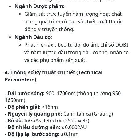
Ngành Dược phẩm:
Giám sát trực tuyến hàm lượng hoạt chất
trong quá trình cô đặc và chiết xuất thuốc
đông y truyền thống.
Ngành Dầu cọ:
Phát hiện axit béo tự do, độ ẩm, chỉ số DOBI
và hàm lượng dầu trong dầu cọ thô, nhân cọ
và các phụ phẩm sản xuất.
4. Thông số kỹ thuật chi tiết (Technical
Parameters)
-
Dải bước
sóng:
900–1700nm (thông thường 950–
1650nm)
-
Độ phân
giải:
<16nm
-
Nguyên lý quang
phổ:
Cạnh tán xạ (Grating)
-
Bộ
dò:
InGaAs detector (256 pixels)
-
Độ nhiễu đường
nền:
≤0.0002AU
-
Độ lặp lại bước
sóng:
≤0.1nm