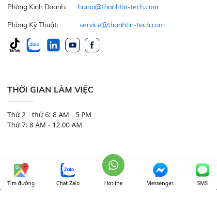
Phòng Kinh Doanh:
hanoi@thanhtin-tech.com
Phòng Kỹ Thuật:
service@thanhtin-tech.com
THỜI GIAN LÀM VIỆC
Thứ 2 - thứ 6: 8 AM - 5 PM
Thứ 7: 8 AM - 12.00 AM
Tìm đường
Chat Zalo
Hotline
Messenger
SMS
CÔNG TY TNHH THIẾT BỊ VÀ HÓA CHẤT THÀNH TÍN
Onl:
174
Ngày:
4637
Tháng:
72083
Tổng:
3010258