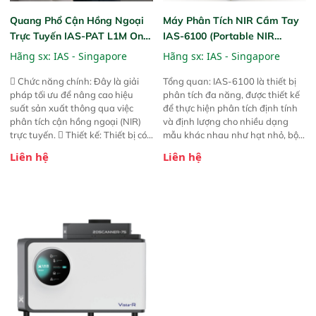
Quang Phổ Cận Hồng Ngoại
Máy Phân Tích NIR Cầm Tay
Trực Tuyến IAS-PAT L1M On-
IAS-6100 (Portable NIR
Line NIR
Analyzer)
Hãng sx:
IAS - Singapore
Hãng sx:
IAS - Singapore
 Chức năng chính: Đây là giải
Tổng quan: IAS-6100 là thiết bị
pháp tối ưu để nâng cao hiệu
phân tích đa năng, được thiết kế
suất sản xuất thông qua việc
để thực hiện phân tích định tính
phân tích cận hồng ngoại (NIR)
và định lượng cho nhiều dạng
trực tuyến.  Thiết kế: Thiết bị có
mẫu khác nhau như hạt nhỏ, bột,
thiết kế mạnh mẽ, mô-đun hóa,
bột nhão và chất lỏng. Thiết bị
Liên hệ
Liên hệ
hỗ trợ tản nhiệt tăng cường và đã
này cho phép bất kỳ ai cũng có
qua kiểm tra áp suất nghiêm
thể thực hiện phân tích đa thành
ngặt.  Cam kết: Mang lại khả
phần chỉ với một nút bấm đơn
năng theo dõi thông số theo thời
giản, mọi lúc, mọi nơi. Chuyên
gian thực và trực quan hóa dữ
dùng : phân tích mẫu nguyên liệu
liệu để tăng chỉ số ROI cho doanh
thức ăn chăn nuôi, nguyên liệu
nghiệp.
thực phẩm, nông sản,..