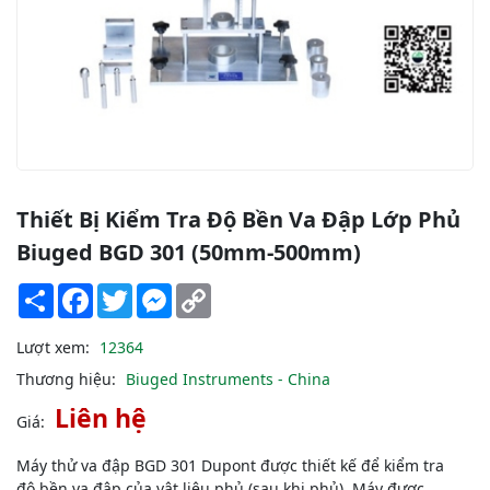
Thiết Bị Kiểm Tra Độ Bền Va Đập Lớp Phủ
Biuged BGD 301 (50mm-500mm)
Share
Facebook
Twitter
Messenger
Copy
Link
Lượt xem:
12364
Thương hiệu:
Biuged Instruments - China
Liên hệ
Giá:
Máy thử va đập BGD 301 Dupont được thiết kế để kiểm tra
độ bền va đập của vật liệu phủ (sau khi phủ). Máy được