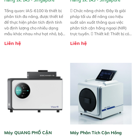
Tổng quan: IAS-6100 là thiết bị
 Chức năng chính: Đây là giải
phân tích đa năng, được thiết kế
pháp tối ưu để nâng cao hiệu
để thực hiện phân tích định tính
suất sản xuất thông qua việc
và định lượng cho nhiều dạng
phân tích cận hồng ngoại (NIR)
mẫu khác nhau như hạt nhỏ, bột,
trực tuyến.  Thiết kế: Thiết bị có
bột nhão và chất lỏng. Thiết bị
thiết kế mạnh mẽ, mô-đun hóa,
Liên hệ
Liên hệ
này cho phép bất kỳ ai cũng có
hỗ trợ tản nhiệt tăng cường và đã
thể thực hiện phân tích đa thành
qua kiểm tra áp suất nghiêm
phần chỉ với một nút bấm đơn
ngặt.  Cam kết: Mang lại khả
giản, mọi lúc, mọi nơi. Chuyên
năng theo dõi thông số theo thời
dùng : phân tích mẫu nguyên liệu
gian thực và trực quan hóa dữ
thức ăn chăn nuôi, nguyên liệu
liệu để tăng chỉ số ROI cho doanh
thực phẩm, nông sản,..
nghiệp.
Máy QUANG PHỔ CẬN
Máy Phân Tích Cận Hồng