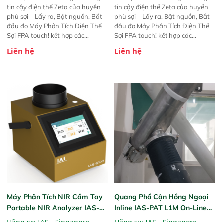
tin cậy điện thế Zeta của huyền
tin cậy điện thế Zeta của huyền
phù sợi – Lấy ra, Bật nguồn, Bắt
phù sợi – Lấy ra, Bật nguồn, Bắt
đầu đo Máy Phân Tích Điện Thế
đầu đo Máy Phân Tích Điện Thế
Sợi FPA touch! kết hợp các
Sợi FPA touch! kết hợp các
phương pháp đo điện thế Zeta đã
phương pháp đo điện thế Zeta đã
Liên hệ
Liên hệ
được chứng minh với sự đơn giản
được chứng minh với sự đơn giản
tuyệt vời trong thao tác và vận
tuyệt vời trong thao tác và vận
hành của các phiên bản FPA
hành của các phiên bản FPA
trước đó. Nhưng so với các phiên
trước đó. Nhưng so với các phiên
bản trước, FPA touch! nhỏ hơn và
bản trước, FPA touch! nhỏ hơn và
nhẹ hơn đáng kể, đồng thời được
nhẹ hơn đáng kể, đồng thời được
nâng cấp với các tính năng mới.
nâng cấp với các tính năng mới.
Máy Phân Tích NIR Cầm Tay
Quang Phổ Cận Hồng Ngoại
Portable NIR Analyzer IAS-
Inline IAS-PAT L1M On-Line
6100
NIR
Hãng sx:
IAS - Singapore
Hãng sx:
IAS - Singapore