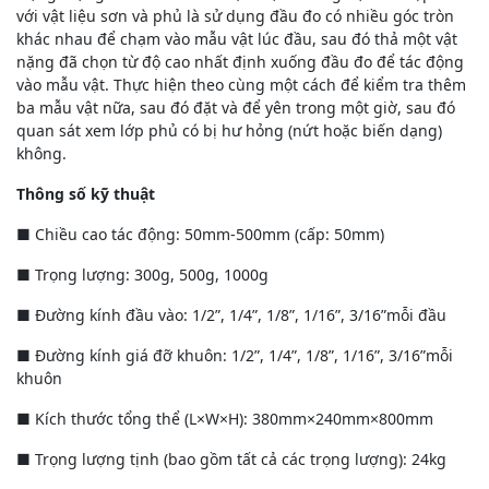
với vật liệu sơn và phủ là sử dụng đầu đo có nhiều góc tròn
khác nhau để chạm vào mẫu vật lúc đầu, sau đó thả một vật
nặng đã chọn từ độ cao nhất định xuống đầu đo để tác động
vào mẫu vật. Thực hiện theo cùng một cách để kiểm tra thêm
ba mẫu vật nữa, sau đó đặt và để yên trong một giờ, sau đó
quan sát xem lớp phủ có bị hư hỏng (nứt hoặc biến dạng)
không.
Thông số kỹ thuật
■ Chiều cao tác động: 50mm-500mm (cấp: 50mm)
■ Trọng lượng: 300g, 500g, 1000g
■ Đường kính đầu vào: 1/2”, 1/4”, 1/8”, 1/16”, 3/16”mỗi đầu
■ Đường kính giá đỡ khuôn: 1/2”, 1/4”, 1/8”, 1/16”, 3/16”mỗi
khuôn
■ Kích thước tổng thể (L×W×H): 380mm×240mm×800mm
■ Trọng lượng tịnh (bao gồm tất cả các trọng lượng): 24kg