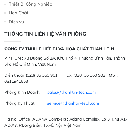
Thiết Bị Công Nghiệp
Hoá Chất
Dịch vụ
THÔNG TIN LIÊN HỆ VĂN PHÒNG
CÔNG TY TNHH THIẾT BỊ VÀ HÓA CHẤT THÀNH TÍN
VP HCM :
78 Đường Số 1A, Khu Phố 4, Phường Bình Tân, Thành
phố Hồ Chí Minh, Việt Nam
Điện thoại:
(028) 36 360 901
Fax:
(028) 36 360 902 MST:
0311941553
Phòng Kinh Doanh:
sales@thanhtin-tech.com
Phòng Kỹ Thuật:
service@thanhtin-tech.com
Ha Noi Office
(ADANA Complex)
: Adana Complex, Lô 3, Khu A1-
A2-A3, P.Long Biên, Tp.Hà Nội, Việt Nam