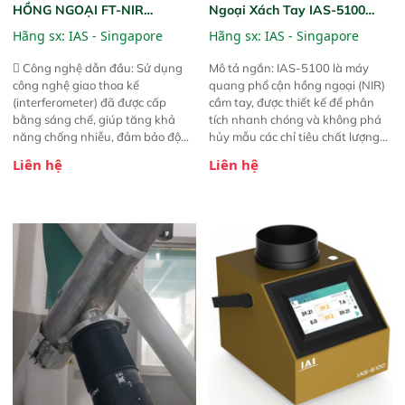
HỒNG NGOẠI FT-NIR
Ngoại Xách Tay IAS-5100
Analyzer Vista-R
(Portable NIR Analyzer)
Hãng sx:
IAS - Singapore
Hãng sx:
IAS - Singapore
 Công nghệ dẫn đầu: Sử dụng
Mô tả ngắn: IAS-5100 là máy
công nghệ giao thoa kế
quang phổ cận hồng ngoại (NIR)
(interferometer) đã được cấp
cầm tay, được thiết kế để phân
bằng sáng chế, giúp tăng khả
tích nhanh chóng và không phá
năng chống nhiễu, đảm bảo độ
hủy mẫu các chỉ tiêu chất lượng
ổn định và giảm tần suất lỗi. 
của nông sản. Phạm vi sử dụng:
Liên hệ
Liên hệ
Phạm vi ứng dụng rộng: Đáp ứng
Thiết bị linh hoạt cho nhiều kịch
nhu cầu kiểm tra đa dạng mẫu
bản khác nhau như tại điểm thu
mã và thông số trong nhiều
mua, trong xưởng sản xuất hoặc
ngành công nghiệp khác nhau. 
trực tiếp ngoài đồng ruộng.
Độ nhạy cao: Trang bị đầu dò
InGaAs độ nhạy cao, cung cấp
phản hồi phổ tuyến tính đầy đủ,
đảm bảo độ chính xác và khả
năng lặp lại tối ưu.