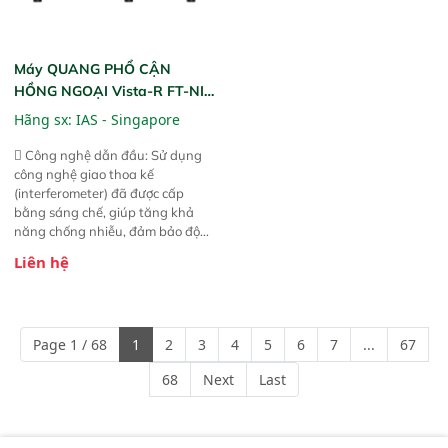
Máy QUANG PHỔ CẬN
HỒNG NGOẠI Vista-R FT-NIR
(Vista-R FT-NIR Analyzer)
Hãng sx:
IAS - Singapore
 Công nghệ dẫn đầu: Sử dụng
công nghệ giao thoa kế
(interferometer) đã được cấp
bằng sáng chế, giúp tăng khả
năng chống nhiễu, đảm bảo độ
ổn định và giảm tần suất lỗi. 
Liên hệ
Phạm vi ứng dụng rộng: Đáp ứng
nhu cầu kiểm tra đa dạng mẫu
mã và thông số trong nhiều
ngành công nghiệp khác nhau. 
Page 1 / 68
1
2
3
4
5
6
7
...
67
Độ nhạy cao: Trang bị đầu dò
InGaAs độ nhạy cao, cung cấp
68
Next
Last
phản hồi phổ tuyến tính đầy đủ,
đảm bảo độ chính xác và khả
năng lặp lại tối ưu.