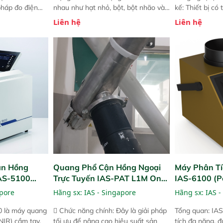
pháp đo điện
nhau như hạt nhỏ, bột, bột nhão và
kế: Thiết bị có
ng minh với sự
chất lỏng. Thiết bị này cho phép bất
mô-đun hóa, hỗ
Liên hệ
Liên hệ
ong thao tác và
kỳ ai cũng có thể thực hiện phân tích
cường và đã qu
iên bản FPA
đa thành phần chỉ với một nút bấm
nghiêm ngặt. 
i các phiên
đơn giản, mọi lúc, mọi nơi. Chuyên
khả năng theo 
! nhỏ hơn và
dùng : phân tích mẫu nguyên liệu
thời gian thực 
g thời được
thức ăn chăn nuôi, nguyên liệu thực
liệu để tăng c
 năng mới.
phẩm, nông sản,..
nghiệp.
ận Hồng
Quang Phổ Cận Hồng Ngoại
Máy Phân Tí
IAS-5100
Trực Tuyến IAS-PAT L1M On-
IAS-6100 (P
lyzer)
Line NIR
Analyzer)
apore
Hãng sx:
IAS - Singapore
Hãng sx:
IAS -
0 là máy quang
 Chức năng chính: Đây là giải pháp
Tổng quan: IAS
NIR) cầm tay,
tối ưu để nâng cao hiệu suất sản
tích đa năng, đ