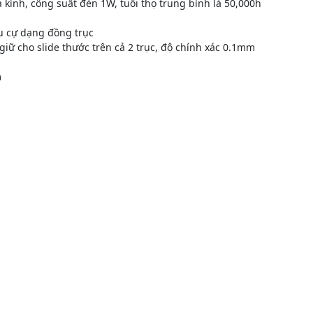
kính, công suất đèn 1W, tuổi thọ trung bình là 50,000h
êu cự dạng đồng trục
iữ cho slide thước trên cả 2 trục, độ chính xác 0.1mm
m