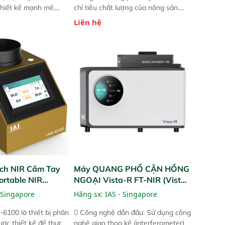
 thiết kế mạnh mẽ,
chỉ tiêu chất lượng của nông sản.
 trợ tản nhiệt tăng
Phạm vi sử dụng: Thiết bị linh hoạt
Liên hệ
a kiểm tra áp suất
cho nhiều kịch bản khác nhau như
 Cam kết: Mang lại
tại điểm thu mua, trong xưởng sản
dõi thông số theo
xuất hoặc trực tiếp ngoài đồng
và trực quan hóa dữ
ruộng.
hỉ số ROI cho doanh
ch NIR Cầm Tay
Máy QUANG PHỔ CẬN HỒNG
ortable NIR
NGOẠI Vista-R FT-NIR (Vista-
R FT-NIR Analyzer)
 Singapore
Hãng sx:
IAS - Singapore
-6100 là thiết bị phân
 Công nghệ dẫn đầu: Sử dụng công
ược thiết kế để thực
nghệ giao thoa kế (interferometer)