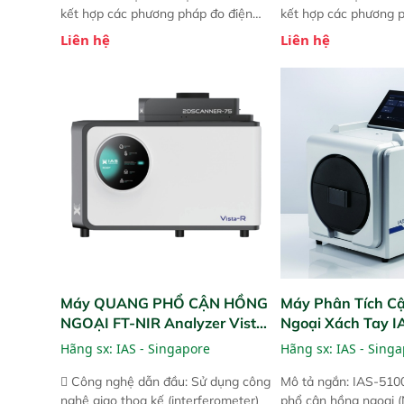
kết hợp các phương pháp đo điện
kết hợp các phương 
thế Zeta đã được chứng minh với sự
thế Zeta đã được chứ
Liên hệ
Liên hệ
đơn giản tuyệt vời trong thao tác và
đơn giản tuyệt vời tr
vận hành của các phiên bản FPA
vận hành của các ph
trước đó. Nhưng so với các phiên
trước đó. Nhưng so vớ
bản trước, FPA touch! nhỏ hơn và
bản trước, FPA touch
nhẹ hơn đáng kể, đồng thời được
nhẹ hơn đáng kể, đồn
nâng cấp với các tính năng mới.
nâng cấp với các tính
Máy QUANG PHỔ CẬN HỒNG
Máy Phân Tích C
NGOẠI FT-NIR Analyzer Vista-
Ngoại Xách Tay 
R
(Portable NIR Ana
Hãng sx:
IAS - Singapore
Hãng sx:
IAS - Sing
 Công nghệ dẫn đầu: Sử dụng công
Mô tả ngắn: IAS-510
nghệ giao thoa kế (interferometer)
phổ cận hồng ngoại (