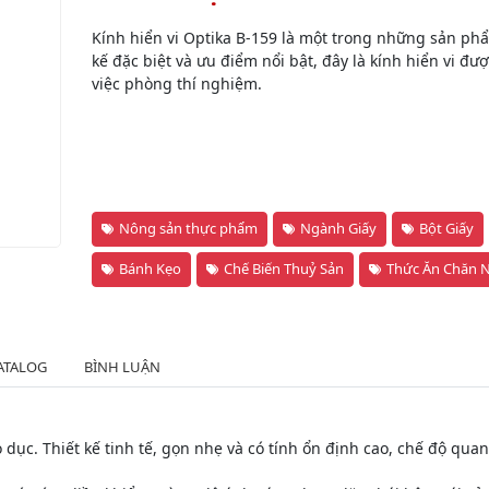
Kính hiển vi Optika B-159 là một trong những sản phẩ
kế đặc biệt và ưu điểm nổi bật, đây là kính hiển vi đư
việc phòng thí nghiệm.
Nông sản thực phẩm
Ngành Giấy
Bột Giấy
Bánh Kẹo
Chế Biến Thuỷ Sản
Thức Ăn Chăn 
ATALOG
BÌNH LUẬN
o dục. Thiết kế tinh tế, gọn nhẹ và có tính ổn định cao, chế độ qu