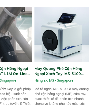
Cận Hồng Ngoại
Máy Quang Phổ Cận Hồng
PAT L1M On-Line
Ngoại Xách Tay IAS-5100
Portable NIR Analyzer
 Singapore
Hãng sx:
IAS - Singapore
ính: Đây là giải pháp
Mô tả ngắn: IAS-5100 là máy quang
 cao hiệu suất sản
phổ cận hồng ngoại (NIR) cầm tay,
 việc phân tích cận
được thiết kế để phân tích nhanh
) trực tuyến.  Thiết
chóng và không phá hủy mẫu các