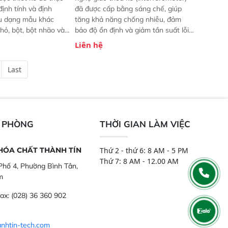
định tính và định
đã được cấp bằng sáng chế, giúp
ều dạng mẫu khác
tăng khả năng chống nhiễu, đảm
hỏ, bột, bột nhão và
bảo độ ổn định và giảm tần suất lỗi.
t bị này cho phép bất
 Phạm vi ứng dụng rộng: Đáp ứng
Liên hệ
hể thực hiện phân tích
nhu cầu kiểm tra đa dạng mẫu mã
chỉ với một nút bấm
và thông số trong nhiều ngành công
Last
úc, mọi nơi. Chuyên
nghiệp khác nhau.  Độ nhạy cao:
ch mẫu nguyên liệu
Trang bị đầu dò InGaAs độ nhạy
ôi, nguyên liệu thực
cao, cung cấp phản hồi phổ tuyến
,..
tính đầy đủ, đảm bảo độ chính xác
và khả năng lặp lại tối ưu.
N PHÒNG
THỜI GIAN LÀM VIỆC
 HÓA CHẤT THÀNH TÍN
Thứ 2 - thứ 6: 8 AM - 5 PM
Thứ 7: 8 AM - 12.00 AM
hố 4, Phường Bình Tân,
m
ax:
(028) 36 360 902
nhtin-tech.com