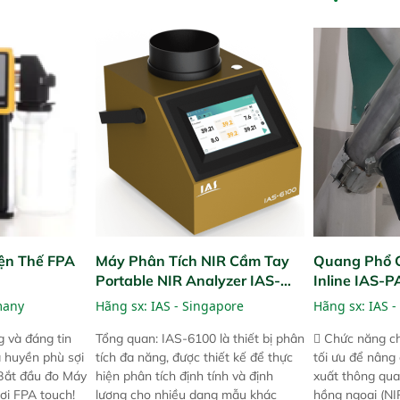
ện Thế FPA
Máy Phân Tích NIR Cầm Tay
Quang Phổ 
Portable NIR Analyzer IAS-
Inline IAS-
6100
NIR
many
Hãng sx:
IAS - Singapore
Hãng sx:
IAS -
 và đáng tin
Tổng quan: IAS-6100 là thiết bị phân
 Chức năng ch
a huyền phù sợi
tích đa năng, được thiết kế để thực
tối ưu để nâng
 Bắt đầu đo Máy
hiện phân tích định tính và định
xuất thông qua
ợi FPA touch!
lượng cho nhiều dạng mẫu khác
hồng ngoại (NIR