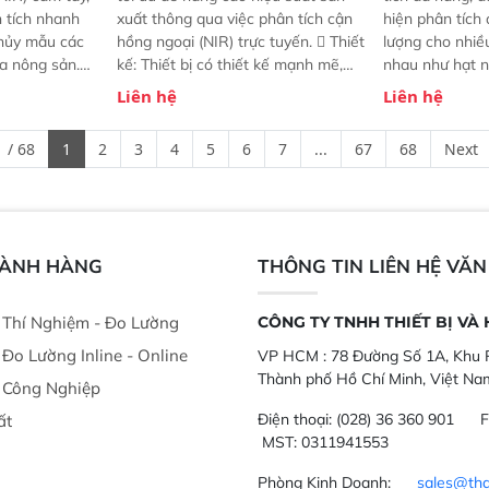
n tích nhanh
xuất thông qua việc phân tích cận
hiện phân tích 
hủy mẫu các
hồng ngoại (NIR) trực tuyến.  Thiết
lượng cho nhi
ủa nông sản.
kế: Thiết bị có thiết kế mạnh mẽ,
nhau như hạt n
t bị linh hoạt
mô-đun hóa, hỗ trợ tản nhiệt tăng
chất lỏng. Thiế
Liên hệ
Liên hệ
hác nhau như
cường và đã qua kiểm tra áp suất
kỳ ai cũng có t
ong xưởng sản
nghiêm ngặt.  Cam kết: Mang lại
đa thành phần 
 / 68
1
2
3
4
5
6
7
...
67
68
Next
goài đồng
khả năng theo dõi thông số theo
đơn giản, mọi l
thời gian thực và trực quan hóa dữ
dùng : phân tí
liệu để tăng chỉ số ROI cho doanh
thức ăn chăn nu
nghiệp.
phẩm, nông sản
GÀNH HÀNG
THÔNG TIN LIÊN HỆ VĂ
ị Thí Nghiệm - Đo Lường
CÔNG TY TNHH THIẾT BỊ VÀ
ị Đo Lường Inline - Online
VP HCM :
78 Đường Số 1A, Khu P
Thành phố Hồ Chí Minh, Việt Na
ị Công Nghiệp
Điện thoại:
(028) 36 360 901
F
ất
MST: 0311941553
Phòng Kinh Doanh:
sales@tha