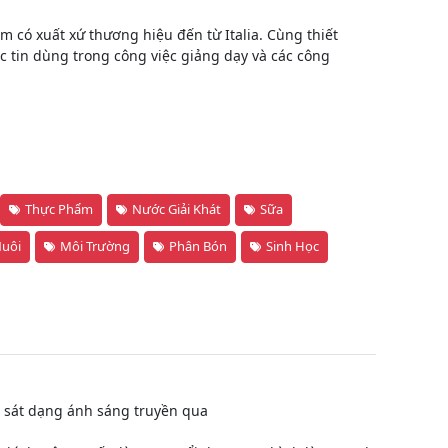
m có xuất xứ thương hiệu đến từ Italia. Cùng thiết
ợc tin dùng trong công việc giảng dạy và các công
Thực Phẩm
Nước Giải Khát
Sữa
Nuôi
Môi Trường
Phân Bón
Sinh Học
an sát dạng ánh sáng truyền qua