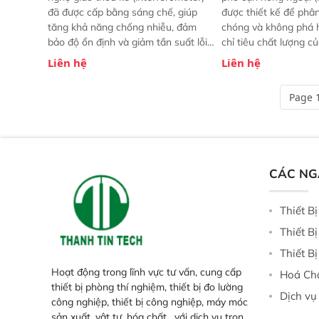
đã được cấp bằng sáng chế, giúp
được thiết kế để phâ
tăng khả năng chống nhiễu, đảm
chóng và không phá 
bảo độ ổn định và giảm tần suất lỗi.
chỉ tiêu chất lượng c
 Phạm vi ứng dụng rộng: Đáp ứng
Phạm vi sử dụng: Thiế
Liên hệ
Liên hệ
nhu cầu kiểm tra đa dạng mẫu mã
cho nhiều kịch bản k
và thông số trong nhiều ngành công
tại điểm thu mua, tr
Page 1
nghiệp khác nhau.  Độ nhạy cao:
xuất hoặc trực tiếp n
Trang bị đầu dò InGaAs độ nhạy
ruộng.
cao, cung cấp phản hồi phổ tuyến
tính đầy đủ, đảm bảo độ chính xác
và khả năng lặp lại tối ưu.
CÁC N
Thiết B
Thiết B
Thiết B
Hoạt động trong lĩnh vực tư vấn, cung cấp
Hoá Ch
thiết bị phòng thí nghiệm, thiết bị đo lường
Dịch vụ
công nghiệp, thiết bị công nghiệp, máy móc
sản xuất, vật tư, hóa chất,...với dịch vụ trọn