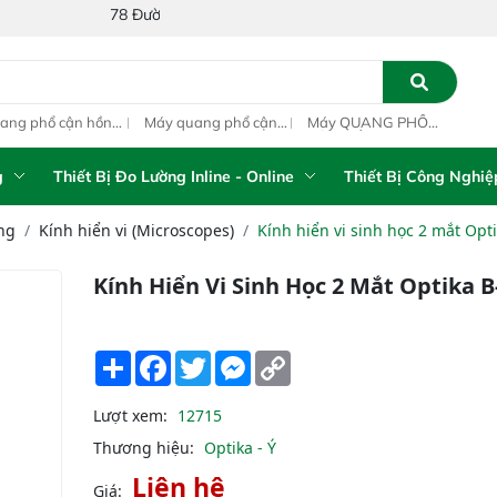
78 Đường Số 1A, Khu Phố 4, Phường Bình Tân, Thành phố Hồ Chí
ang phổ cận hồng
Máy quang phổ cận
Máy QUANG PHỔ
Máy
ại inline IAS-PAT
hồng ngoại xách tay
CẬN HỒNG NGOẠI
hồn
M On-Line NIR
IAS-5100 Portable
FT-NIR Analyzer
IAS
NIR Analyzer
Vista-R
NIR
g
Thiết Bị Đo Lường Inline - Online
Thiết Bị Công Nghiệ
ng
Kính hiển vi (Microscopes)
Kính hiển vi sinh học 2 mắt Opt
Kính Hiển Vi Sinh Học 2 Mắt Optika B
Share
Facebook
Twitter
Messenger
Copy
Link
Lượt xem:
12715
Thương hiệu:
Optika - Ý
Liên hệ
Giá: