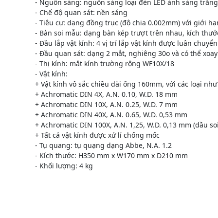
- Nguồn sáng: nguồn sáng loại đèn LED ánh sáng trắng,
- Chế độ quan sát: nền sáng
- Tiêu cự: dạng đồng trục (độ chia 0.002mm) với giới hạ
- Bàn soi mẫu: dạng bàn kép trượt trên nhau, kích thướ
- Đầu lắp vật kính: 4 vị trí lắp vật kính được luân chuyể
- Đầu quan sát: dạng 2 mắt, nghiêng 30o và có thể xoay
- Thị kính: mắt kính trường rộng WF10X/18
- Vật kính:
+ Vật kính vô sắc chiều dài ống 160mm, với các loại như
+ Achromatic DIN 4X, A.N. 0.10, W.D. 18 mm
+ Achromatic DIN 10X, A.N. 0.25, W.D. 7 mm
+ Achromatic DIN 40X, A.N. 0.65, W.D. 0,53 mm
+ Achromatic DIN 100X, A.N. 1,25, W.D. 0,13 mm (dầu soi
+ Tất cả vật kính được xử lí chống mốc
- Tụ quang: tụ quạng dạng Abbe, N.A. 1.2
- Kích thước: H350 mm x W170 mm x D210 mm
- Khối lượng: 4 kg