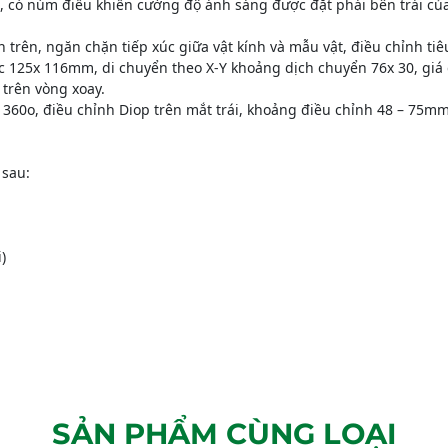
 có núm điều khiển cường độ ánh sáng được đặt phái bên trái của 
n trên, ngăn chặn tiếp xúc giữa vật kính và mẫu vật, điều chỉnh ti
c 125x 116mm, di chuyển theo X-Y khoảng dịch chuyển 76x 30, giá g
n trên vòng xoay.
 360o, điều chỉnh Diop trên mắt trái, khoảng điều chỉnh 48 – 75m
 sau:
)
SẢN PHẨM CÙNG LOẠI