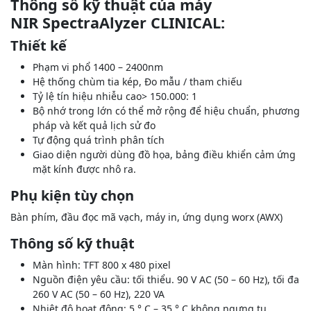
Thông số kỹ thuật của máy
NIR SpectraAlyzer CLINICAL:
Thiết kế
Phạm vi phổ 1400 – 2400nm
Hệ thống chùm tia kép, Đo mẫu / tham chiếu
Tỷ lệ tín hiệu nhiễu cao> 150.000: 1
Bộ nhớ trong lớn có thể mở rộng để hiệu chuẩn, phương
pháp và kết quả lịch sử đo
Tự động quá trình phân tích
Giao diện người dùng đồ họa, bảng điều khiển cảm ứng
mặt kính được nhô ra.
Phụ kiện tùy chọn
Bàn phím, đầu đọc mã vạch, máy in, ứng dụng worx (AWX)
Thông số kỹ thuật
Màn hình: TFT 800 x 480 pixel
Nguồn điện yêu cầu: tối thiểu. 90 V AC (50 – 60 Hz), tối đa
260 V AC (50 – 60 Hz), 220 VA
Nhiệt độ hoạt động: 5 ° C – 35 ° C không ngưng tụ