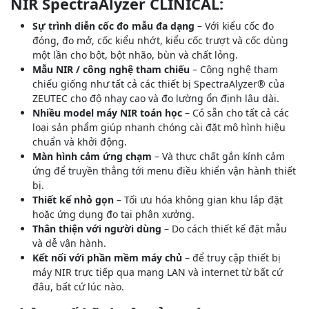
NIR
SpectraAlyzer CLINICAL:
Sự trình diễn cốc đo mẫu đa dạng
– Với kiểu cốc đo
đóng, đo mở, cốc kiểu nhớt, kiểu cốc trượt và cốc dùng
một lần cho bột, bột nhão, bùn và chất lỏng.
Mẫu NIR / công nghệ tham chiếu
– Công nghệ tham
chiếu giống như tất cả các thiết bị SpectraAlyzer® của
ZEUTEC cho độ nhạy cao và đo lường ổn định lâu dài.
Nhiều model máy NIR toán học
– Có sẵn cho tất cả các
loại sản phẩm giúp nhanh chóng cài đặt mô hình hiệu
chuẩn và khởi động.
Màn hình cảm ứng chạm
– Và thực chất gắn kính cảm
ứng để truyền thẳng tới menu điều khiển vận hành thiết
bị.
Thiết kế nhỏ gọn
– Tối ưu hóa không gian khu lắp đặt
hoặc ứng dụng đo tại phân xưởng.
Thân thiện với người dùng
– Do cách thiết kế đặt mẫu
và dễ vận hành.
Kết nối với phần mềm máy chủ
– để truy cập thiết bị
máy NIR trực tiếp qua mạng LAN và internet từ bất cứ
đâu, bất cứ lúc nào.