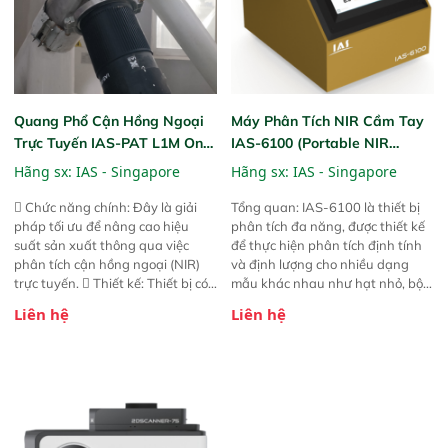
Quang Phổ Cận Hồng Ngoại
Máy Phân Tích NIR Cầm Tay
Trực Tuyến IAS-PAT L1M On-
IAS-6100 (Portable NIR
Line NIR
Analyzer)
Hãng sx:
IAS - Singapore
Hãng sx:
IAS - Singapore
 Chức năng chính: Đây là giải
Tổng quan: IAS-6100 là thiết bị
pháp tối ưu để nâng cao hiệu
phân tích đa năng, được thiết kế
suất sản xuất thông qua việc
để thực hiện phân tích định tính
phân tích cận hồng ngoại (NIR)
và định lượng cho nhiều dạng
trực tuyến.  Thiết kế: Thiết bị có
mẫu khác nhau như hạt nhỏ, bột,
thiết kế mạnh mẽ, mô-đun hóa,
bột nhão và chất lỏng. Thiết bị
Liên hệ
Liên hệ
hỗ trợ tản nhiệt tăng cường và đã
này cho phép bất kỳ ai cũng có
qua kiểm tra áp suất nghiêm
thể thực hiện phân tích đa thành
ngặt.  Cam kết: Mang lại khả
phần chỉ với một nút bấm đơn
năng theo dõi thông số theo thời
giản, mọi lúc, mọi nơi. Chuyên
gian thực và trực quan hóa dữ
dùng : phân tích mẫu nguyên liệu
liệu để tăng chỉ số ROI cho doanh
thức ăn chăn nuôi, nguyên liệu
nghiệp.
thực phẩm, nông sản,..