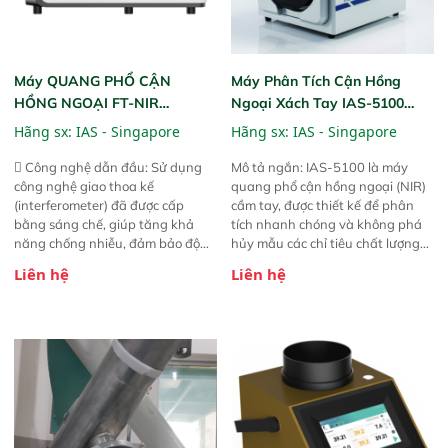
Máy QUANG PHỔ CẬN
Máy Phân Tích Cận Hồng
HỒNG NGOẠI FT-NIR
Ngoại Xách Tay IAS-5100
Analyzer Vista-R
(Portable NIR Analyzer)
Hãng sx:
IAS - Singapore
Hãng sx:
IAS - Singapore
 Công nghệ dẫn đầu: Sử dụng
Mô tả ngắn: IAS-5100 là máy
công nghệ giao thoa kế
quang phổ cận hồng ngoại (NIR)
(interferometer) đã được cấp
cầm tay, được thiết kế để phân
bằng sáng chế, giúp tăng khả
tích nhanh chóng và không phá
năng chống nhiễu, đảm bảo độ
hủy mẫu các chỉ tiêu chất lượng
ổn định và giảm tần suất lỗi. 
của nông sản. Phạm vi sử dụng:
Liên hệ
Liên hệ
Phạm vi ứng dụng rộng: Đáp ứng
Thiết bị linh hoạt cho nhiều kịch
nhu cầu kiểm tra đa dạng mẫu
bản khác nhau như tại điểm thu
mã và thông số trong nhiều
mua, trong xưởng sản xuất hoặc
ngành công nghiệp khác nhau. 
trực tiếp ngoài đồng ruộng.
Độ nhạy cao: Trang bị đầu dò
InGaAs độ nhạy cao, cung cấp
phản hồi phổ tuyến tính đầy đủ,
đảm bảo độ chính xác và khả
năng lặp lại tối ưu.