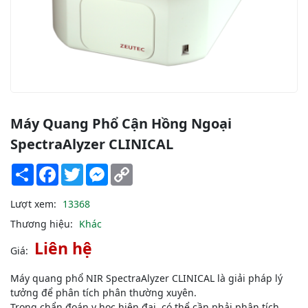
Máy Quang Phổ Cận Hồng Ngoại
SpectraAlyzer CLINICAL
Share
Facebook
Twitter
Messenger
Copy
Link
Lượt xem:
13368
Thương hiệu:
Khác
Liên hệ
Giá:
Máy quang phổ NIR SpectraAlyzer CLINICAL là giải pháp lý
tưởng để phân tích phân thường xuyên.
Trong chẩn đoán y học hiện đại, có thể cần phải phân tích