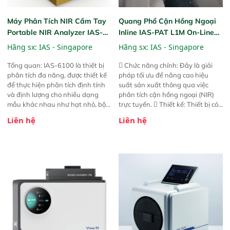
Máy Phân Tích NIR Cầm Tay
Quang Phổ Cận Hồng Ngoại
Portable NIR Analyzer IAS-
Inline IAS-PAT L1M On-Line
6100
NIR
Hãng sx:
IAS - Singapore
Hãng sx:
IAS - Singapore
Tổng quan: IAS-6100 là thiết bị
 Chức năng chính: Đây là giải
phân tích đa năng, được thiết kế
pháp tối ưu để nâng cao hiệu
để thực hiện phân tích định tính
suất sản xuất thông qua việc
và định lượng cho nhiều dạng
phân tích cận hồng ngoại (NIR)
mẫu khác nhau như hạt nhỏ, bột,
trực tuyến.  Thiết kế: Thiết bị có
bột nhão và chất lỏng. Thiết bị
thiết kế mạnh mẽ, mô-đun hóa,
Liên hệ
Liên hệ
này cho phép bất kỳ ai cũng có
hỗ trợ tản nhiệt tăng cường và đã
thể thực hiện phân tích đa thành
qua kiểm tra áp suất nghiêm
phần chỉ với một nút bấm đơn
ngặt.  Cam kết: Mang lại khả
giản, mọi lúc, mọi nơi. Chuyên
năng theo dõi thông số theo thời
dùng : phân tích mẫu nguyên liệu
gian thực và trực quan hóa dữ
thức ăn chăn nuôi, nguyên liệu
liệu để tăng chỉ số ROI cho doanh
thực phẩm, nông sản,..
nghiệp.