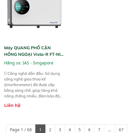
Máy QUANG PHỔ CẬN
HỒNG NGOẠI Vista-R FT-NIR
(Vista-R FT-NIR Analyzer)
Hãng sx:
IAS - Singapore
 Công nghệ dẫn đầu: Sử dụng
công nghệ giao thoa kế
(interferometer) đã được cấp
bằng sáng chế, giúp tăng khả
năng chống nhiễu, đảm bảo độ
ổn định và giảm tần suất lỗi. 
Liên hệ
Phạm vi ứng dụng rộng: Đáp ứng
nhu cầu kiểm tra đa dạng mẫu
mã và thông số trong nhiều
ngành công nghiệp khác nhau. 
Page 1 / 68
1
2
3
4
5
6
7
...
67
Độ nhạy cao: Trang bị đầu dò