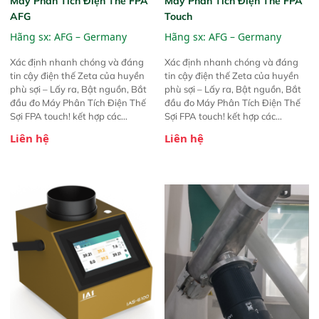
Máy Phân Tích Điện Thế FPA
Máy Phân Tích Điện Thế FPA
AFG
Touch
Hãng sx:
AFG – Germany
Hãng sx:
AFG – Germany
Xác định nhanh chóng và đáng
Xác định nhanh chóng và đáng
tin cậy điện thế Zeta của huyền
tin cậy điện thế Zeta của huyền
phù sợi – Lấy ra, Bật nguồn, Bắt
phù sợi – Lấy ra, Bật nguồn, Bắt
đầu đo Máy Phân Tích Điện Thế
đầu đo Máy Phân Tích Điện Thế
Sợi FPA touch! kết hợp các
Sợi FPA touch! kết hợp các
phương pháp đo điện thế Zeta đã
phương pháp đo điện thế Zeta đã
Liên hệ
Liên hệ
được chứng minh với sự đơn giản
được chứng minh với sự đơn giản
tuyệt vời trong thao tác và vận
tuyệt vời trong thao tác và vận
hành của các phiên bản FPA
hành của các phiên bản FPA
trước đó. Nhưng so với các phiên
trước đó. Nhưng so với các phiên
bản trước, FPA touch! nhỏ hơn và
bản trước, FPA touch! nhỏ hơn và
nhẹ hơn đáng kể, đồng thời được
nhẹ hơn đáng kể, đồng thời được
nâng cấp với các tính năng mới.
nâng cấp với các tính năng mới.