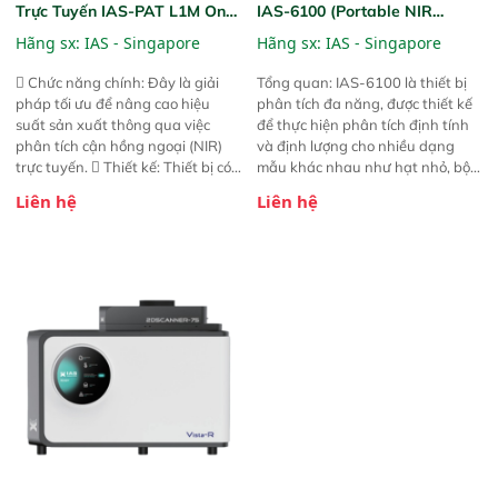
Trực Tuyến IAS-PAT L1M On-
IAS-6100 (Portable NIR
Line NIR
Analyzer)
Hãng sx:
IAS - Singapore
Hãng sx:
IAS - Singapore
 Chức năng chính: Đây là giải
Tổng quan: IAS-6100 là thiết bị
pháp tối ưu để nâng cao hiệu
phân tích đa năng, được thiết kế
suất sản xuất thông qua việc
để thực hiện phân tích định tính
phân tích cận hồng ngoại (NIR)
và định lượng cho nhiều dạng
trực tuyến.  Thiết kế: Thiết bị có
mẫu khác nhau như hạt nhỏ, bột,
thiết kế mạnh mẽ, mô-đun hóa,
bột nhão và chất lỏng. Thiết bị
Liên hệ
Liên hệ
hỗ trợ tản nhiệt tăng cường và đã
này cho phép bất kỳ ai cũng có
qua kiểm tra áp suất nghiêm
thể thực hiện phân tích đa thành
ngặt.  Cam kết: Mang lại khả
phần chỉ với một nút bấm đơn
năng theo dõi thông số theo thời
giản, mọi lúc, mọi nơi. Chuyên
gian thực và trực quan hóa dữ
dùng : phân tích mẫu nguyên liệu
liệu để tăng chỉ số ROI cho doanh
thức ăn chăn nuôi, nguyên liệu
nghiệp.
thực phẩm, nông sản,..