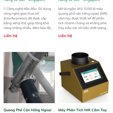
 Công nghệ dẫn đầu: Sử dụng
Mô tả ngắn: IAS-5100 là máy
công nghệ giao thoa kế
quang phổ cận hồng ngoại (NIR)
(interferometer) đã được cấp
cầm tay, được thiết kế để phân
bằng sáng chế, giúp tăng khả
tích nhanh chóng và không phá
năng chống nhiễu, đảm bảo độ
hủy mẫu các chỉ tiêu chất lượng
ổn định và giảm tần suất lỗi. 
của nông sản. Phạm vi sử dụng:
Liên hệ
Liên hệ
Phạm vi ứng dụng rộng: Đáp ứng
Thiết bị linh hoạt cho nhiều kịch
nhu cầu kiểm tra đa dạng mẫu
bản khác nhau như tại điểm thu
mã và thông số trong nhiều
mua, trong xưởng sản xuất hoặc
ngành công nghiệp khác nhau. 
trực tiếp ngoài đồng ruộng.
Độ nhạy cao: Trang bị đầu dò
InGaAs độ nhạy cao, cung cấp
phản hồi phổ tuyến tính đầy đủ,
đảm bảo độ chính xác và khả
năng lặp lại tối ưu.
Quang Phổ Cận Hồng Ngoại
Máy Phân Tích NIR Cầm Tay