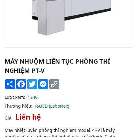
MÁY NHUỘM LIÊN TỤC PHÒNG THÍ
NGHIỆM PT-V
Share
Facebook
Twitter
Messenger
Copy
Link
Lượt xem:
12461
Thương hiệu:
RAPID (Labortex)
Liên hệ
Giá:
Máy nhiệt luyện phòng thí nghiệm model PT-V là máy
nhuộm liên tục phòng thí nghiệm loại vải Guide Cloth.