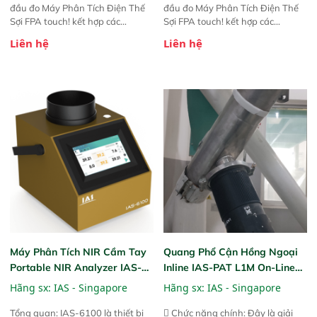
đầu đo Máy Phân Tích Điện Thế
đầu đo Máy Phân Tích Điện Thế
Sợi FPA touch! kết hợp các
Sợi FPA touch! kết hợp các
phương pháp đo điện thế Zeta đã
phương pháp đo điện thế Zeta đã
Liên hệ
Liên hệ
được chứng minh với sự đơn giản
được chứng minh với sự đơn giản
tuyệt vời trong thao tác và vận
tuyệt vời trong thao tác và vận
hành của các phiên bản FPA
hành của các phiên bản FPA
trước đó. Nhưng so với các phiên
trước đó. Nhưng so với các phiên
bản trước, FPA touch! nhỏ hơn và
bản trước, FPA touch! nhỏ hơn và
nhẹ hơn đáng kể, đồng thời được
nhẹ hơn đáng kể, đồng thời được
nâng cấp với các tính năng mới.
nâng cấp với các tính năng mới.
Máy Phân Tích NIR Cầm Tay
Quang Phổ Cận Hồng Ngoại
Portable NIR Analyzer IAS-
Inline IAS-PAT L1M On-Line
6100
NIR
Hãng sx:
IAS - Singapore
Hãng sx:
IAS - Singapore
Tổng quan: IAS-6100 là thiết bị
 Chức năng chính: Đây là giải