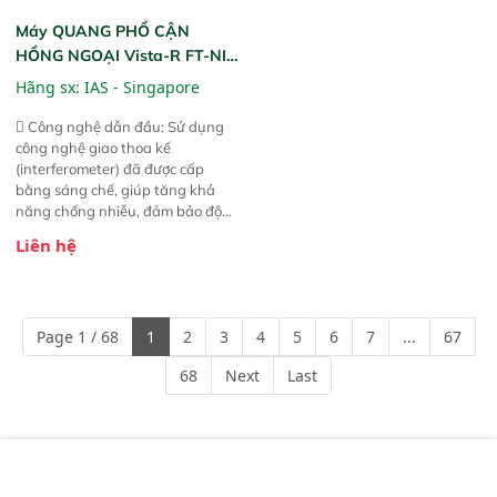
Máy QUANG PHỔ CẬN
HỒNG NGOẠI Vista-R FT-NIR
(Vista-R FT-NIR Analyzer)
Hãng sx:
IAS - Singapore
 Công nghệ dẫn đầu: Sử dụng
công nghệ giao thoa kế
(interferometer) đã được cấp
bằng sáng chế, giúp tăng khả
năng chống nhiễu, đảm bảo độ
ổn định và giảm tần suất lỗi. 
Liên hệ
Phạm vi ứng dụng rộng: Đáp ứng
nhu cầu kiểm tra đa dạng mẫu
mã và thông số trong nhiều
ngành công nghiệp khác nhau. 
Page 1 / 68
1
2
3
4
5
6
7
...
67
Độ nhạy cao: Trang bị đầu dò
InGaAs độ nhạy cao, cung cấp
68
Next
Last
phản hồi phổ tuyến tính đầy đủ,
đảm bảo độ chính xác và khả
năng lặp lại tối ưu.