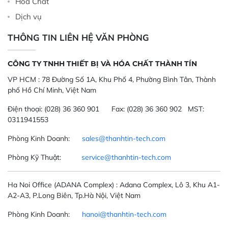
Hoá Chất
Dịch vụ
THÔNG TIN LIÊN HỆ VĂN PHÒNG
CÔNG TY TNHH THIẾT BỊ VÀ HÓA CHẤT THÀNH TÍN
VP HCM :
78 Đường Số 1A, Khu Phố 4, Phường Bình Tân, Thành
phố Hồ Chí Minh, Việt Nam
Điện thoại:
(028) 36 360 901
Fax:
(028) 36 360 902 MST:
0311941553
Phòng Kinh Doanh:
sales@thanhtin-tech.com
Phòng Kỹ Thuật:
service@thanhtin-tech.com
Ha Noi Office
(ADANA Complex)
: Adana Complex, Lô 3, Khu A1-
A2-A3, P.Long Biên, Tp.Hà Nội, Việt Nam
Phòng Kinh Doanh:
hanoi@thanhtin-tech.com