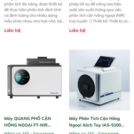
phân tích đa năng, được thiết kế
pháp tối ưu để nâng cao hiệu
để thực hiện phân tích định tính
suất sản xuất thông qua việc
và định lượng cho nhiều dạng
phân tích cận hồng ngoại (NIR)
mẫu khác nhau như hạt nhỏ, bột,
trực tuyến.  Thiết kế: Thiết bị có
bột nhão và chất lỏng. Thiết bị
thiết kế mạnh mẽ, mô-đun hóa,
Liên hệ
Liên hệ
này cho phép bất kỳ ai cũng có
hỗ trợ tản nhiệt tăng cường và đã
thể thực hiện phân tích đa thành
qua kiểm tra áp suất nghiêm
phần chỉ với một nút bấm đơn
ngặt.  Cam kết: Mang lại khả
giản, mọi lúc, mọi nơi. Chuyên
năng theo dõi thông số theo thời
dùng : phân tích mẫu nguyên liệu
gian thực và trực quan hóa dữ
thức ăn chăn nuôi, nguyên liệu
liệu để tăng chỉ số ROI cho doanh
thực phẩm, nông sản,..
nghiệp.
Máy QUANG PHỔ CẬN
Máy Phân Tích Cận Hồng
HỒNG NGOẠI FT-NIR
Ngoại Xách Tay IAS-5100
Analyzer Vista-R
(Portable NIR Analyzer)
Hãng sx:
IAS - Singapore
Hãng sx:
IAS - Singapore