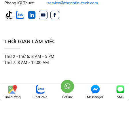
Phòng Kỹ Thuật:
service@thanhtin-tech.com
THỜI GIAN LÀM VIỆC
Thứ 2 - thứ 6: 8 AM - 5 PM
Thứ 7: 8 AM - 12.00 AM
Tìm đường
Chat Zalo
Hotline
Messenger
SMS
CÔNG TY TNHH THIẾT BỊ VÀ HÓA CHẤT THÀNH TÍN
Onl:
35
Ngày:
692
Tháng:
63666
Tổng:
3001807