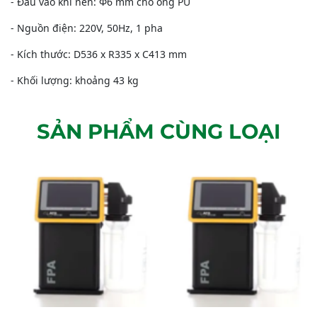
- Đầu vào khí nén: Φ6 mm cho ống PU
- Nguồn điện: 220V, 50Hz, 1 pha
- Kích thước: D536 x R335 x C413 mm
- Khối lượng: khoảng 43 kg
SẢN PHẨM CÙNG LOẠI