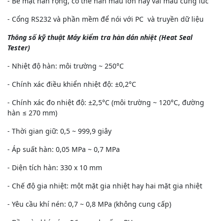
- Bề mặt hàn rộng, có thể hàn mẫu lớn hay vài mẫu cùng lúc
- Cổng RS232 và phần mềm để nói với PC và truyền dữ liệu
Thông số kỹ thuật Máy kiểm tra hàn dán nhiệt (Heat Seal
Tester)
- Nhiệt độ hàn: môi trường ~ 250°C
- Chính xác điều khiển nhiệt độ: ±0,2°C
- Chính xác đo nhiệt độ: ±2,5°C (môi trường ~ 120°C, đường
hàn ≤ 270 mm)
- Thời gian giữ: 0,5 ~ 999,9 giây
- Áp suất hàn: 0,05 MPa ~ 0,7 MPa
- Diện tích hàn: 330 x 10 mm
- Chế độ gia nhiệt: một mặt gia nhiệt hay hai mặt gia nhiệt
- Yêu cầu khí nén: 0,7 ~ 0,8 MPa (không cung cấp)