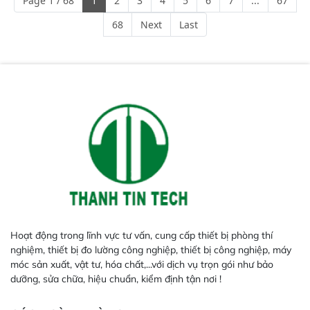
Page 1 / 68
1
2
3
4
5
6
7
...
67
Độ nhạy cao: Trang bị đầu dò
InGaAs độ nhạy cao, cung cấp
68
Next
Last
phản hồi phổ tuyến tính đầy đủ,
đảm bảo độ chính xác và khả
năng lặp lại tối ưu.
Hoạt động trong lĩnh vực tư vấn, cung cấp thiết bị phòng thí
nghiệm, thiết bị đo lường công nghiệp, thiết bị công nghiệp, máy
móc sản xuất, vật tư, hóa chất,...với dịch vụ trọn gói như bảo
dưỡng, sửa chữa, hiệu chuẩn, kiểm định tận nơi !