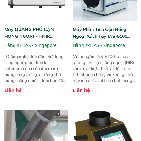
Máy QUANG PHỔ CẬN
Máy Phân Tích Cận Hồng
HỒNG NGOẠI FT-NIR
Ngoại Xách Tay IAS-5100
Analyzer Vista-R
(Portable NIR Analyzer)
Hãng sx:
IAS - Singapore
Hãng sx:
IAS - Singapore
 Công nghệ dẫn đầu: Sử dụng
Mô tả ngắn: IAS-5100 là máy
công nghệ giao thoa kế
quang phổ cận hồng ngoại (NIR)
(interferometer) đã được cấp
cầm tay, được thiết kế để phân
bằng sáng chế, giúp tăng khả
tích nhanh chóng và không phá
năng chống nhiễu, đảm bảo độ
hủy mẫu các chỉ tiêu chất lượng
ổn định và giảm tần suất lỗi. 
của nông sản. Phạm vi sử dụng:
Liên hệ
Liên hệ
Phạm vi ứng dụng rộng: Đáp ứng
Thiết bị linh hoạt cho nhiều kịch
nhu cầu kiểm tra đa dạng mẫu
bản khác nhau như tại điểm thu
mã và thông số trong nhiều
mua, trong xưởng sản xuất hoặc
ngành công nghiệp khác nhau. 
trực tiếp ngoài đồng ruộng.
Độ nhạy cao: Trang bị đầu dò
InGaAs độ nhạy cao, cung cấp
phản hồi phổ tuyến tính đầy đủ,
đảm bảo độ chính xác và khả
năng lặp lại tối ưu.