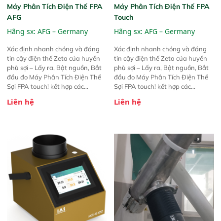
Máy Phân Tích Điện Thế FPA
Máy Phân Tích Điện Thế FPA
AFG
Touch
Hãng sx:
AFG – Germany
Hãng sx:
AFG – Germany
Xác định nhanh chóng và đáng
Xác định nhanh chóng và đáng
tin cậy điện thế Zeta của huyền
tin cậy điện thế Zeta của huyền
phù sợi – Lấy ra, Bật nguồn, Bắt
phù sợi – Lấy ra, Bật nguồn, Bắt
đầu đo Máy Phân Tích Điện Thế
đầu đo Máy Phân Tích Điện Thế
Sợi FPA touch! kết hợp các
Sợi FPA touch! kết hợp các
phương pháp đo điện thế Zeta đã
phương pháp đo điện thế Zeta đã
Liên hệ
Liên hệ
được chứng minh với sự đơn giản
được chứng minh với sự đơn giản
tuyệt vời trong thao tác và vận
tuyệt vời trong thao tác và vận
hành của các phiên bản FPA
hành của các phiên bản FPA
trước đó. Nhưng so với các phiên
trước đó. Nhưng so với các phiên
bản trước, FPA touch! nhỏ hơn và
bản trước, FPA touch! nhỏ hơn và
nhẹ hơn đáng kể, đồng thời được
nhẹ hơn đáng kể, đồng thời được
nâng cấp với các tính năng mới.
nâng cấp với các tính năng mới.