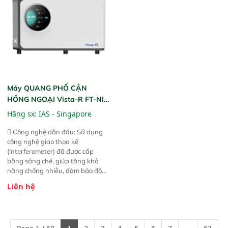
Máy QUANG PHỔ CẬN
HỒNG NGOẠI Vista-R FT-NIR
(Vista-R FT-NIR Analyzer)
Hãng sx:
IAS - Singapore
 Công nghệ dẫn đầu: Sử dụng
công nghệ giao thoa kế
(interferometer) đã được cấp
bằng sáng chế, giúp tăng khả
năng chống nhiễu, đảm bảo độ
ổn định và giảm tần suất lỗi. 
Liên hệ
Phạm vi ứng dụng rộng: Đáp ứng
nhu cầu kiểm tra đa dạng mẫu
mã và thông số trong nhiều
ngành công nghiệp khác nhau. 