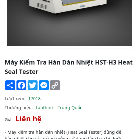
Máy Kiểm Tra Hàn Dán Nhiệt HST-H3 Heat
Seal Tester
Share
Facebook
Twitter
Messenger
Copy
Link
Lượt xem:
17018
Thương hiệu:
Labthink - Trung Quốc
Liên hệ
Giá:
- Máy kiểm tra hàn dán nhiệt (Heat Seal Tester) dùng để
hàn nhiệt cho các màng mỏng sử dụng làm bao bì dưới