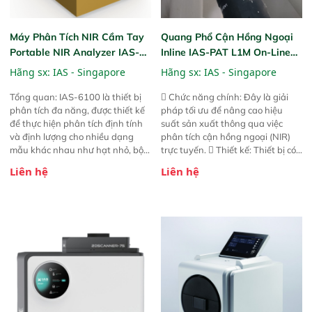
Máy Phân Tích NIR Cầm Tay
Quang Phổ Cận Hồng Ngoại
Portable NIR Analyzer IAS-
Inline IAS-PAT L1M On-Line
6100
NIR
Hãng sx:
IAS - Singapore
Hãng sx:
IAS - Singapore
Tổng quan: IAS-6100 là thiết bị
 Chức năng chính: Đây là giải
phân tích đa năng, được thiết kế
pháp tối ưu để nâng cao hiệu
để thực hiện phân tích định tính
suất sản xuất thông qua việc
và định lượng cho nhiều dạng
phân tích cận hồng ngoại (NIR)
mẫu khác nhau như hạt nhỏ, bột,
trực tuyến.  Thiết kế: Thiết bị có
bột nhão và chất lỏng. Thiết bị
thiết kế mạnh mẽ, mô-đun hóa,
Liên hệ
Liên hệ
này cho phép bất kỳ ai cũng có
hỗ trợ tản nhiệt tăng cường và đã
thể thực hiện phân tích đa thành
qua kiểm tra áp suất nghiêm
phần chỉ với một nút bấm đơn
ngặt.  Cam kết: Mang lại khả
giản, mọi lúc, mọi nơi. Chuyên
năng theo dõi thông số theo thời
dùng : phân tích mẫu nguyên liệu
gian thực và trực quan hóa dữ
thức ăn chăn nuôi, nguyên liệu
liệu để tăng chỉ số ROI cho doanh
thực phẩm, nông sản,..
nghiệp.