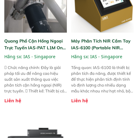
Quang Phổ Cận Hồng Ngoại
Máy Phân Tích NIR Cầm Tay
Trực Tuyến IAS-PAT L1M On-
IAS-6100 (Portable NIR
Line NIR
Analyzer)
Hãng sx:
IAS - Singapore
Hãng sx:
IAS - Singapore
 Chức năng chính: Đây là giải
Tổng quan: IAS-6100 là thiết bị
pháp tối ưu để nâng cao hiệu
phân tích đa năng, được thiết kế
suất sản xuất thông qua việc
để thực hiện phân tích định tính
phân tích cận hồng ngoại (NIR)
và định lượng cho nhiều dạng
trực tuyến.  Thiết kế: Thiết bị có
mẫu khác nhau như hạt nhỏ, bột,
thiết kế mạnh mẽ, mô-đun hóa,
bột nhão và chất lỏng. Thiết bị
Liên hệ
Liên hệ
hỗ trợ tản nhiệt tăng cường và đã
này cho phép bất kỳ ai cũng có
qua kiểm tra áp suất nghiêm
thể thực hiện phân tích đa thành
ngặt.  Cam kết: Mang lại khả
phần chỉ với một nút bấm đơn
năng theo dõi thông số theo thời
giản, mọi lúc, mọi nơi. Chuyên
gian thực và trực quan hóa dữ
dùng : phân tích mẫu nguyên liệu
liệu để tăng chỉ số ROI cho doanh
thức ăn chăn nuôi, nguyên liệu
nghiệp.
thực phẩm, nông sản,..