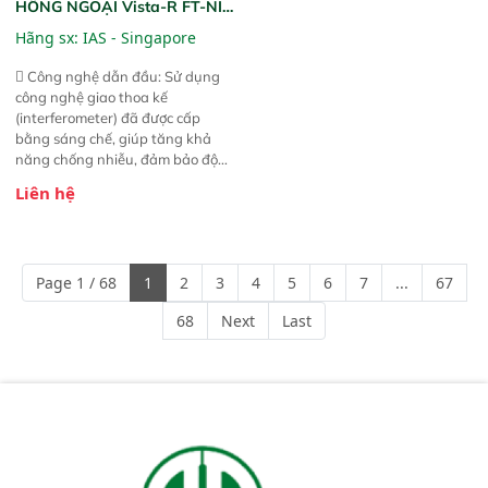
HỒNG NGOẠI Vista-R FT-NIR
(Vista-R FT-NIR Analyzer)
Hãng sx:
IAS - Singapore
 Công nghệ dẫn đầu: Sử dụng
công nghệ giao thoa kế
(interferometer) đã được cấp
bằng sáng chế, giúp tăng khả
năng chống nhiễu, đảm bảo độ
ổn định và giảm tần suất lỗi. 
Liên hệ
Phạm vi ứng dụng rộng: Đáp ứng
nhu cầu kiểm tra đa dạng mẫu
mã và thông số trong nhiều
ngành công nghiệp khác nhau. 
Page 1 / 68
1
2
3
4
5
6
7
...
67
Độ nhạy cao: Trang bị đầu dò
InGaAs độ nhạy cao, cung cấp
68
Next
Last
phản hồi phổ tuyến tính đầy đủ,
đảm bảo độ chính xác và khả
năng lặp lại tối ưu.