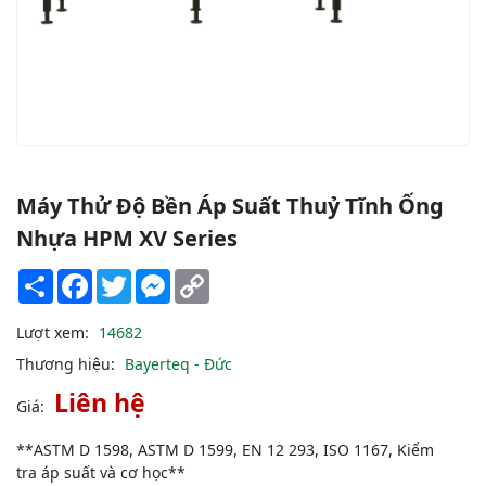
Máy Thử Độ Bền Áp Suất Thuỷ Tĩnh Ống
Nhựa HPM XV Series
Share
Facebook
Twitter
Messenger
Copy
Link
Lượt xem:
14682
Thương hiệu:
Bayerteq - Đức
Liên hệ
Giá:
**ASTM D 1598, ASTM D 1599, EN 12 293, ISO 1167, Kiểm
tra áp suất và cơ học**