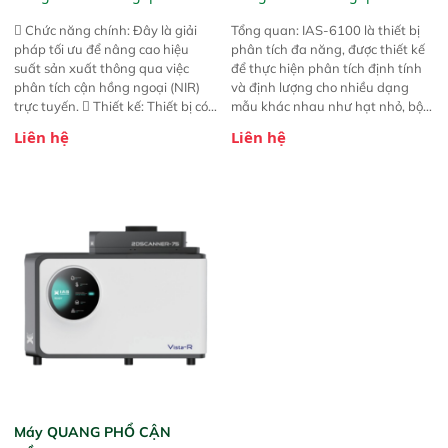
 Chức năng chính: Đây là giải
Tổng quan: IAS-6100 là thiết bị
pháp tối ưu để nâng cao hiệu
phân tích đa năng, được thiết kế
suất sản xuất thông qua việc
để thực hiện phân tích định tính
phân tích cận hồng ngoại (NIR)
và định lượng cho nhiều dạng
trực tuyến.  Thiết kế: Thiết bị có
mẫu khác nhau như hạt nhỏ, bột,
thiết kế mạnh mẽ, mô-đun hóa,
bột nhão và chất lỏng. Thiết bị
Liên hệ
Liên hệ
hỗ trợ tản nhiệt tăng cường và đã
này cho phép bất kỳ ai cũng có
qua kiểm tra áp suất nghiêm
thể thực hiện phân tích đa thành
ngặt.  Cam kết: Mang lại khả
phần chỉ với một nút bấm đơn
năng theo dõi thông số theo thời
giản, mọi lúc, mọi nơi. Chuyên
gian thực và trực quan hóa dữ
dùng : phân tích mẫu nguyên liệu
liệu để tăng chỉ số ROI cho doanh
thức ăn chăn nuôi, nguyên liệu
nghiệp.
thực phẩm, nông sản,..
Máy QUANG PHỔ CẬN