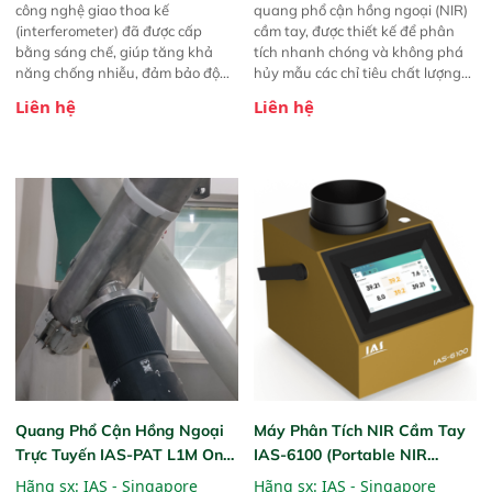
công nghệ giao thoa kế
quang phổ cận hồng ngoại (NIR)
(interferometer) đã được cấp
cầm tay, được thiết kế để phân
bằng sáng chế, giúp tăng khả
tích nhanh chóng và không phá
năng chống nhiễu, đảm bảo độ
hủy mẫu các chỉ tiêu chất lượng
ổn định và giảm tần suất lỗi. 
của nông sản. Phạm vi sử dụng:
Liên hệ
Liên hệ
Phạm vi ứng dụng rộng: Đáp ứng
Thiết bị linh hoạt cho nhiều kịch
nhu cầu kiểm tra đa dạng mẫu
bản khác nhau như tại điểm thu
mã và thông số trong nhiều
mua, trong xưởng sản xuất hoặc
ngành công nghiệp khác nhau. 
trực tiếp ngoài đồng ruộng.
Độ nhạy cao: Trang bị đầu dò
InGaAs độ nhạy cao, cung cấp
phản hồi phổ tuyến tính đầy đủ,
đảm bảo độ chính xác và khả
năng lặp lại tối ưu.
Quang Phổ Cận Hồng Ngoại
Máy Phân Tích NIR Cầm Tay
Trực Tuyến IAS-PAT L1M On-
IAS-6100 (Portable NIR
Line NIR
Analyzer)
Hãng sx:
IAS - Singapore
Hãng sx:
IAS - Singapore