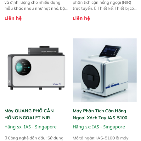
và định lượng cho nhiều dạng
phân tích cận hồng ngoại (NIR)
mẫu khác nhau như hạt nhỏ, bột,
trực tuyến.  Thiết kế: Thiết bị có
bột nhão và chất lỏng. Thiết bị
thiết kế mạnh mẽ, mô-đun hóa,
Liên hệ
Liên hệ
này cho phép bất kỳ ai cũng có
hỗ trợ tản nhiệt tăng cường và đã
thể thực hiện phân tích đa thành
qua kiểm tra áp suất nghiêm
phần chỉ với một nút bấm đơn
ngặt.  Cam kết: Mang lại khả
giản, mọi lúc, mọi nơi. Chuyên
năng theo dõi thông số theo thời
dùng : phân tích mẫu nguyên liệu
gian thực và trực quan hóa dữ
thức ăn chăn nuôi, nguyên liệu
liệu để tăng chỉ số ROI cho doanh
thực phẩm, nông sản,..
nghiệp.
Máy QUANG PHỔ CẬN
Máy Phân Tích Cận Hồng
HỒNG NGOẠI FT-NIR
Ngoại Xách Tay IAS-5100
Analyzer Vista-R
(Portable NIR Analyzer)
Hãng sx:
IAS - Singapore
Hãng sx:
IAS - Singapore
 Công nghệ dẫn đầu: Sử dụng
Mô tả ngắn: IAS-5100 là máy