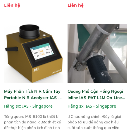
phương pháp đo điện thế Zeta đã
phương pháp đo điện thế Zeta đã
Liên hệ
Liên hệ
được chứng minh với sự đơn giản
được chứng minh với sự đơn giản
tuyệt vời trong thao tác và vận
tuyệt vời trong thao tác và vận
hành của các phiên bản FPA
hành của các phiên bản FPA
trước đó. Nhưng so với các phiên
trước đó. Nhưng so với các phiên
bản trước, FPA touch! nhỏ hơn và
bản trước, FPA touch! nhỏ hơn và
nhẹ hơn đáng kể, đồng thời được
nhẹ hơn đáng kể, đồng thời được
nâng cấp với các tính năng mới.
nâng cấp với các tính năng mới.
Máy Phân Tích NIR Cầm Tay
Quang Phổ Cận Hồng Ngoại
Portable NIR Analyzer IAS-
Inline IAS-PAT L1M On-Line
6100
NIR
Hãng sx:
IAS - Singapore
Hãng sx:
IAS - Singapore
Tổng quan: IAS-6100 là thiết bị
 Chức năng chính: Đây là giải
phân tích đa năng, được thiết kế
pháp tối ưu để nâng cao hiệu
để thực hiện phân tích định tính
suất sản xuất thông qua việc