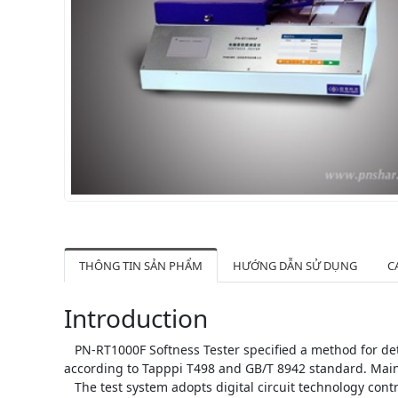
THÔNG TIN SẢN PHẨM
HƯỚNG DẪN SỬ DỤNG
C
Introduction
PN-RT1000F Softness Tester specified a method for deter
according to Tapppi T498 and GB/T 8942 standard. Mainly 
The test system adopts digital circuit technology cont