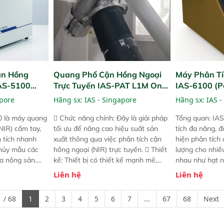
ận Hồng
Quang Phổ Cận Hồng Ngoại
Máy Phân Tí
IAS-5100
Trực Tuyến IAS-PAT L1M On-
IAS-6100 (P
lyzer)
Line NIR
Analyzer)
apore
Hãng sx:
IAS - Singapore
Hãng sx:
IAS -
0 là máy quang
 Chức năng chính: Đây là giải pháp
Tổng quan: IAS
NIR) cầm tay,
tối ưu để nâng cao hiệu suất sản
tích đa năng, đ
n tích nhanh
xuất thông qua việc phân tích cận
hiện phân tích 
hủy mẫu các
hồng ngoại (NIR) trực tuyến.  Thiết
lượng cho nhi
ủa nông sản.
kế: Thiết bị có thiết kế mạnh mẽ,
nhau như hạt n
t bị linh hoạt
mô-đun hóa, hỗ trợ tản nhiệt tăng
chất lỏng. Thiế
Liên hệ
Liên hệ
hác nhau như
cường và đã qua kiểm tra áp suất
kỳ ai cũng có t
ong xưởng sản
nghiêm ngặt.  Cam kết: Mang lại
đa thành phần 
 / 68
1
2
3
4
5
6
7
...
67
68
Next
goài đồng
khả năng theo dõi thông số theo
đơn giản, mọi l
thời gian thực và trực quan hóa dữ
dùng : phân tí
liệu để tăng chỉ số ROI cho doanh
thức ăn chăn nu