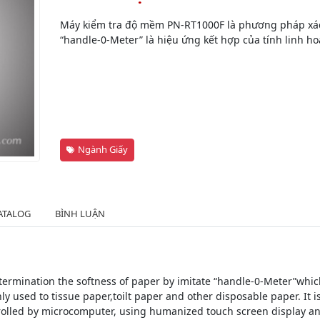
Máy kiểm tra độ mềm PN-RT1000F là phương pháp xá
“handle-0-Meter” là hiệu ứng kết hợp của tính linh ho
Ngành Giấy
ATALOG
BÌNH LUẬN
mination the softness of paper by imitate “handle-0-Meter”which is
used to tissue paper,toilt paper and other disposable paper. It is
rolled by microcomputer, using humanized touch screen display an