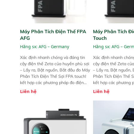
Máy Phân Tích Điện Thế FPA
Máy Phân Tích Đi
AFG
Touch
Hãng sx:
AFG – Germany
Hãng sx:
AFG – Ger
Xác định nhanh chóng và đáng tin
Xác định nhanh chóng
cậy điện thế Zeta của huyền phù sợi
cậy điện thế Zeta củ
– Lấy ra, Bật nguồn, Bắt đầu đo Máy
– Lấy ra, Bật nguồn,
Phân Tích Điện Thế Sợi FPA touch!
Phân Tích Điện Thế S
kết hợp các phương pháp đo điện
kết hợp các phương 
thế Zeta đã được chứng minh với sự
thế Zeta đã được chứ
Liên hệ
Liên hệ
đơn giản tuyệt vời trong thao tác và
đơn giản tuyệt vời tr
vận hành của các phiên bản FPA
vận hành của các ph
trước đó. Nhưng so với các phiên
trước đó. Nhưng so vớ
bản trước, FPA touch! nhỏ hơn và
bản trước, FPA touch
nhẹ hơn đáng kể, đồng thời được
nhẹ hơn đáng kể, đồn
nâng cấp với các tính năng mới.
nâng cấp với các tính