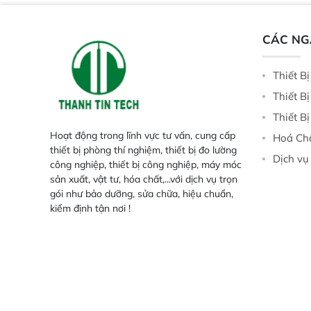
tính đầy đủ, đảm bảo độ chính xác
và khả năng lặp lại tối ưu.
CÁC N
Thiết B
Thiết B
Thiết B
Hoạt động trong lĩnh vực tư vấn, cung cấp
Hoá Ch
thiết bị phòng thí nghiệm, thiết bị đo lường
Dịch vụ
công nghiệp, thiết bị công nghiệp, máy móc
sản xuất, vật tư, hóa chất,...với dịch vụ trọn
gói như bảo dưỡng, sửa chữa, hiệu chuẩn,
kiểm định tận nơi !