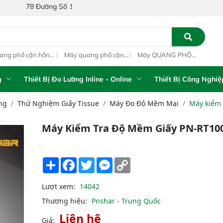
ờng Số 1A, Khu Phố 4, Phường Bình Tân, Thành phố Hồ Chí Minh, Vi
ang phổ cận hồng
Máy quang phổ cận
Máy QUANG PHỔ
Máy
ại inline IAS-PAT
hồng ngoại xách tay
CẬN HỒNG NGOẠI
hồn
M On-Line NIR
IAS-5100 Portable
FT-NIR Analyzer
IAS
NIR Analyzer
Vista-R
NIR
g
Thiết Bị Đo Lường Inline - Online
Thiết Bị Công Nghiệ
ng
Thử Nghiệm Giấy Tissue
Máy Đo Độ Mềm Mại
Máy kiểm 
Máy Kiểm Tra Độ Mềm Giấy PN-RT10
Share
Facebook
Twitter
Messenger
Copy
Link
Lượt xem:
14042
Thương hiệu:
Pnshar - Trung Quốc
Liên hệ
Giá: