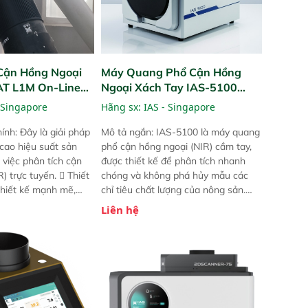
Cận Hồng Ngoại
Máy Quang Phổ Cận Hồng
PAT L1M On-Line
Ngoại Xách Tay IAS-5100
Portable NIR Analyzer
 Singapore
Hãng sx:
IAS - Singapore
ính: Đây là giải pháp
Mô tả ngắn: IAS-5100 là máy quang
 cao hiệu suất sản
phổ cận hồng ngoại (NIR) cầm tay,
 việc phân tích cận
được thiết kế để phân tích nhanh
) trực tuyến.  Thiết
chóng và không phá hủy mẫu các
 thiết kế mạnh mẽ,
chỉ tiêu chất lượng của nông sản.
 trợ tản nhiệt tăng
Phạm vi sử dụng: Thiết bị linh hoạt
Liên hệ
a kiểm tra áp suất
cho nhiều kịch bản khác nhau như
 Cam kết: Mang lại
tại điểm thu mua, trong xưởng sản
dõi thông số theo
xuất hoặc trực tiếp ngoài đồng
và trực quan hóa dữ
ruộng.
hỉ số ROI cho doanh