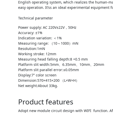
English operating system, which realizes the human-ma
easy operation. It’ss an ideal experimental equipment f
Technical parameter
Power supply: AC 220V±22V，50Hz
Accuracy: ±1%
Indication variation: ＜1%
Measuring range: （10～1000）mN
Resolution:1mN
Working stroke: 12mm
Measuring head falling depth:8 +0.5 mm
Platform slit width:5mm、6.35mm、10mm、20mm
Platform slit parallel error:≤0.05mm
Display:7” color screen
Dimension:570×415×200 （L×W×H）
Net weight:About 33kg.
Product features
Adopt new module circuit design with WIFI function. Af