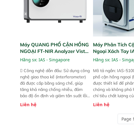
Máy QUANG PHỔ CẬN HỒNG
Máy Phân Tích C
NGOẠI FT-NIR Analyzer Vista-
Ngoại Xách Tay 
R
(Portable NIR Ana
Hãng sx:
IAS - Singapore
Hãng sx:
IAS - Sing
 Công nghệ dẫn đầu: Sử dụng công
Mô tả ngắn: IAS-510
nghệ giao thoa kế (interferometer)
phổ cận hồng ngoại (
đã được cấp bằng sáng chế, giúp
được thiết kế để phâ
tăng khả năng chống nhiễu, đảm
chóng và không phá 
bảo độ ổn định và giảm tần suất lỗi.
chỉ tiêu chất lượng c
 Phạm vi ứng dụng rộng: Đáp ứng
Phạm vi sử dụng: Thiế
Liên hệ
Liên hệ
nhu cầu kiểm tra đa dạng mẫu mã
cho nhiều kịch bản k
và thông số trong nhiều ngành công
tại điểm thu mua, tr
Page 1
nghiệp khác nhau.  Độ nhạy cao:
xuất hoặc trực tiếp n
Trang bị đầu dò InGaAs độ nhạy
ruộng.
cao, cung cấp phản hồi phổ tuyến