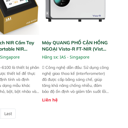
ch NIR Cầm Tay
Máy QUANG PHỔ CẬN HỒNG
ortable NIR
NGOẠI Vista-R FT-NIR (Vista-
R FT-NIR Analyzer)
 Singapore
Hãng sx:
IAS - Singapore
-6100 là thiết bị phân
 Công nghệ dẫn đầu: Sử dụng công
ược thiết kế để thực
nghệ giao thoa kế (interferometer)
định tính và định
đã được cấp bằng sáng chế, giúp
ều dạng mẫu khác
tăng khả năng chống nhiễu, đảm
hỏ, bột, bột nhão và
bảo độ ổn định và giảm tần suất lỗi.
t bị này cho phép bất
 Phạm vi ứng dụng rộng: Đáp ứng
Liên hệ
hể thực hiện phân tích
nhu cầu kiểm tra đa dạng mẫu mã
chỉ với một nút bấm
và thông số trong nhiều ngành công
Last
úc, mọi nơi. Chuyên
nghiệp khác nhau.  Độ nhạy cao:
ch mẫu nguyên liệu
Trang bị đầu dò InGaAs độ nhạy
ôi, nguyên liệu thực
cao, cung cấp phản hồi phổ tuyến