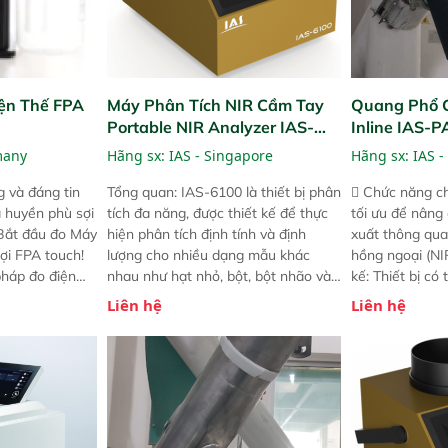
ện Thế FPA
Máy Phân Tích NIR Cầm Tay
Quang Phổ 
Portable NIR Analyzer IAS-
Inline IAS-
6100
NIR
many
Hãng sx:
IAS - Singapore
Hãng sx:
IAS -
 và đáng tin
Tổng quan: IAS-6100 là thiết bị phân
 Chức năng ch
a huyền phù sợi
tích đa năng, được thiết kế để thực
tối ưu để nâng
 Bắt đầu đo Máy
hiện phân tích định tính và định
xuất thông qua
ợi FPA touch!
lượng cho nhiều dạng mẫu khác
hồng ngoại (NIR
pháp đo điện
nhau như hạt nhỏ, bột, bột nhão và
kế: Thiết bị có
ng minh với sự
chất lỏng. Thiết bị này cho phép bất
mô-đun hóa, hỗ
Liên hệ
Liên hệ
ong thao tác và
kỳ ai cũng có thể thực hiện phân tích
cường và đã qu
iên bản FPA
đa thành phần chỉ với một nút bấm
nghiêm ngặt. 
i các phiên
đơn giản, mọi lúc, mọi nơi. Chuyên
khả năng theo 
! nhỏ hơn và
dùng : phân tích mẫu nguyên liệu
thời gian thực 
g thời được
thức ăn chăn nuôi, nguyên liệu thực
liệu để tăng c
 năng mới.
phẩm, nông sản,..
nghiệp.