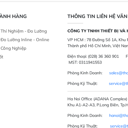
nghiệp.
phẩm, nông sản
GÀNH HÀNG
THÔNG TIN LIÊN HỆ VĂ
ị Thí Nghiệm - Đo Lường
CÔNG TY TNHH THIẾT BỊ VÀ
ị Đo Lường Inline - Online
VP HCM :
78 Đường Số 1A, Khu P
Thành phố Hồ Chí Minh, Việt Na
ị Công Nghiệp
Điện thoại:
(028) 36 360 901
F
ất
MST: 0311941553
Phòng Kinh Doanh:
sales@tha
Phòng Kỹ Thuật:
service@t
Ha Noi Office
(ADANA Complex)
Khu A1-A2-A3, P.Long Biên, Tp.H
Phòng Kinh Doanh:
hanoi@tha
Phòng Kỹ Thuật:
service@