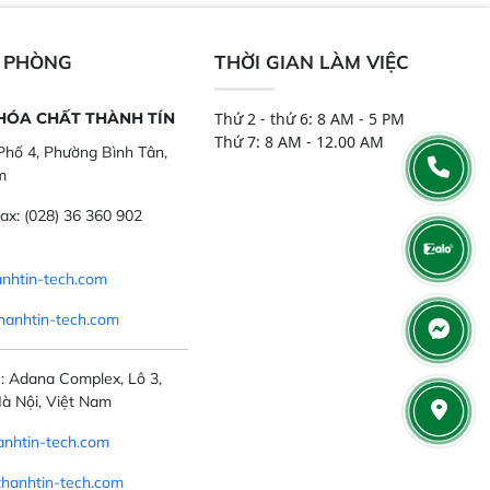
,..
tính đầy đủ, đảm bảo độ chính xác
và khả năng lặp lại tối ưu.
N PHÒNG
THỜI GIAN LÀM VIỆC
 HÓA CHẤT THÀNH TÍN
Thứ 2 - thứ 6: 8 AM - 5 PM
Thứ 7: 8 AM - 12.00 AM
hố 4, Phường Bình Tân,
m
ax:
(028) 36 360 902
nhtin-tech.com
hanhtin-tech.com
: Adana Complex, Lô 3,
à Nội, Việt Nam
nhtin-tech.com
thanhtin-tech.com