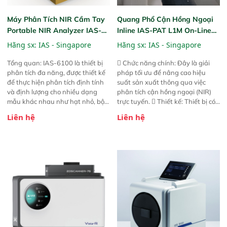
Máy Phân Tích NIR Cầm Tay
Quang Phổ Cận Hồng Ngoại
Portable NIR Analyzer IAS-
Inline IAS-PAT L1M On-Line
6100
NIR
Hãng sx:
IAS - Singapore
Hãng sx:
IAS - Singapore
Tổng quan: IAS-6100 là thiết bị
 Chức năng chính: Đây là giải
phân tích đa năng, được thiết kế
pháp tối ưu để nâng cao hiệu
để thực hiện phân tích định tính
suất sản xuất thông qua việc
và định lượng cho nhiều dạng
phân tích cận hồng ngoại (NIR)
mẫu khác nhau như hạt nhỏ, bột,
trực tuyến.  Thiết kế: Thiết bị có
bột nhão và chất lỏng. Thiết bị
thiết kế mạnh mẽ, mô-đun hóa,
Liên hệ
Liên hệ
này cho phép bất kỳ ai cũng có
hỗ trợ tản nhiệt tăng cường và đã
thể thực hiện phân tích đa thành
qua kiểm tra áp suất nghiêm
phần chỉ với một nút bấm đơn
ngặt.  Cam kết: Mang lại khả
giản, mọi lúc, mọi nơi. Chuyên
năng theo dõi thông số theo thời
dùng : phân tích mẫu nguyên liệu
gian thực và trực quan hóa dữ
thức ăn chăn nuôi, nguyên liệu
liệu để tăng chỉ số ROI cho doanh
thực phẩm, nông sản,..
nghiệp.