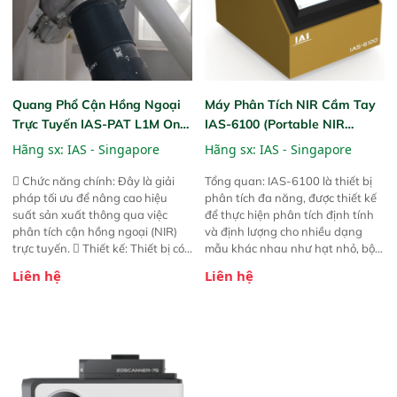
Quang Phổ Cận Hồng Ngoại
Máy Phân Tích NIR Cầm Tay
Trực Tuyến IAS-PAT L1M On-
IAS-6100 (Portable NIR
Line NIR
Analyzer)
Hãng sx:
IAS - Singapore
Hãng sx:
IAS - Singapore
 Chức năng chính: Đây là giải
Tổng quan: IAS-6100 là thiết bị
pháp tối ưu để nâng cao hiệu
phân tích đa năng, được thiết kế
suất sản xuất thông qua việc
để thực hiện phân tích định tính
phân tích cận hồng ngoại (NIR)
và định lượng cho nhiều dạng
trực tuyến.  Thiết kế: Thiết bị có
mẫu khác nhau như hạt nhỏ, bột,
thiết kế mạnh mẽ, mô-đun hóa,
bột nhão và chất lỏng. Thiết bị
Liên hệ
Liên hệ
hỗ trợ tản nhiệt tăng cường và đã
này cho phép bất kỳ ai cũng có
qua kiểm tra áp suất nghiêm
thể thực hiện phân tích đa thành
ngặt.  Cam kết: Mang lại khả
phần chỉ với một nút bấm đơn
năng theo dõi thông số theo thời
giản, mọi lúc, mọi nơi. Chuyên
gian thực và trực quan hóa dữ
dùng : phân tích mẫu nguyên liệu
liệu để tăng chỉ số ROI cho doanh
thức ăn chăn nuôi, nguyên liệu
nghiệp.
thực phẩm, nông sản,..