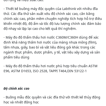
- Thiết kế buồng máy độc quyền của Labthink với nhiều đĩa
thử. Các đĩa thử sản xuất vớu độ chính xác cao, cân bằng
chính xác cao, phần mềm chuyên nghiệp tích hợp hỗ trợ điều
khiển nhiệt độ, độ ẩm và tốc độ lưu lượng chính xác đảm bảo
độ nhạy và lặp lại cao cho kết quả thí nghiệm.
- Máy đo độ thẩm thấu hơi nước C360M/C360H dùng để xác
định khả năng thấm hơi nước của màng nhựa mỏng (film),
tấm nhựa, giấy, bao bì và vật liệu đóng gói khác trong các
ngành thực phẩm, dược phẩm, y tế, vật liệu xây dựng và sản
phẩm tiêu dùng
- Máy đo độ thẩm thấu hơi nước phù hợp tiêu chuẩn ASTM
E96, ASTM D1653, ISO 2528, TAPPI T464,DIN 53122-1
Độ chính xác cao
- Buồng mẫu độc quyền và các đĩa thử với thiết kế thủy động
học và nhiệt động học