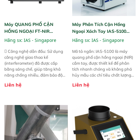
Máy QUANG PHỔ CẬN
Máy Phân Tích Cận Hồng
HỒNG NGOẠI FT-NIR
Ngoại Xách Tay IAS-5100
Analyzer Vista-R
(Portable NIR Analyzer)
Hãng sx:
IAS - Singapore
Hãng sx:
IAS - Singapore
 Công nghệ dẫn đầu: Sử dụng
Mô tả ngắn: IAS-5100 là máy
công nghệ giao thoa kế
quang phổ cận hồng ngoại (NIR)
(interferometer) đã được cấp
cầm tay, được thiết kế để phân
bằng sáng chế, giúp tăng khả
tích nhanh chóng và không phá
năng chống nhiễu, đảm bảo độ
hủy mẫu các chỉ tiêu chất lượng
ổn định và giảm tần suất lỗi. 
của nông sản. Phạm vi sử dụng:
Liên hệ
Liên hệ
Phạm vi ứng dụng rộng: Đáp ứng
Thiết bị linh hoạt cho nhiều kịch
nhu cầu kiểm tra đa dạng mẫu
bản khác nhau như tại điểm thu
mã và thông số trong nhiều
mua, trong xưởng sản xuất hoặc
ngành công nghiệp khác nhau. 
trực tiếp ngoài đồng ruộng.
Độ nhạy cao: Trang bị đầu dò
InGaAs độ nhạy cao, cung cấp
phản hồi phổ tuyến tính đầy đủ,
đảm bảo độ chính xác và khả
năng lặp lại tối ưu.