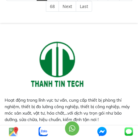
InGaAs độ nhạy cao, cung cấp
68
Next
Last
phản hồi phổ tuyến tính đầy đủ,
đảm bảo độ chính xác và khả
năng lặp lại tối ưu.
Hoạt động trong lĩnh vực tư vấn, cung cấp thiết bị phòng thí
nghiệm, thiết bị đo lường công nghiệp, thiết bị công nghiệp, máy
móc sản xuất, vật tư, hóa chất,...với dịch vụ trọn gói như bảo
dưỡng, sửa chữa, hiệu chuẩn, kiểm định tận nơi !
CÁC NGÀNH HÀNG