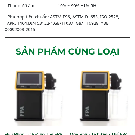
- Thang độ ẩm
10% ~ 90% ±1% RH
- Phù hợp tiêu chuẩn: ASTM E96, ASTM D1653, ISO 2528,
TAPPI T464,DIN 53122-1,GB/T1037, GB/T 16928, YBB
00092003-2015
SẢN PHẨM CÙNG LOẠI
Máy Phân Tích Điện Thế FPA
Máy Phân Tích Điện Thế FPA