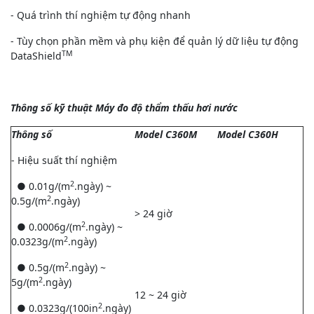
- Quá trình thí nghiệm tự động nhanh
- Tùy chọn phần mềm và phụ kiện để quản lý dữ liệu tự động
TM
DataShield
Thông số kỹ thuật Máy đo độ thẩm thấu hơi nước
Thông số
Model C360M
Model C360H
- Hiệu suất thí nghiệm
2
● 0.01g/(m
.ngày) ~
2
0.5g/(m
.ngày)
> 24 giờ
2
● 0.0006g/(m
.ngày) ~
2
0.0323g/(m
.ngày)
2
● 0.5g/(m
.ngày) ~
2
5g/(m
.ngày)
12 ~ 24 giờ
2
● 0.0323g/(100in
.ngày)