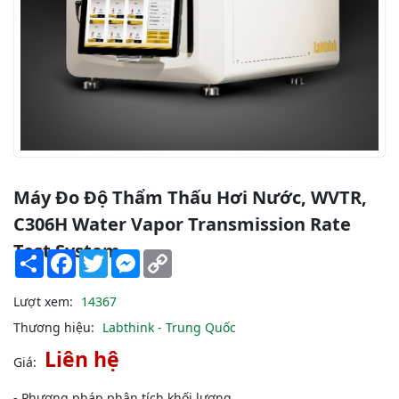
Máy Đo Độ Thẩm Thấu Hơi Nước, WVTR,
C306H Water Vapor Transmission Rate
Test System
Share
Facebook
Twitter
Messenger
Copy
Link
Lượt xem:
14367
Thương hiệu:
Labthink - Trung Quốc
Liên hệ
Giá:
- Phương pháp phân tích khối lượng