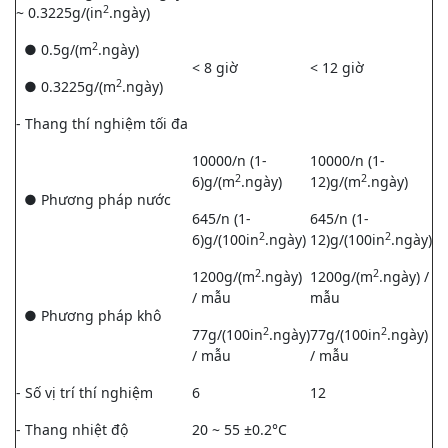
2
~ 0.3225g/(in
.ngày)
2
● 0.5g/(m
.ngày)
< 8 giờ
< 12 giờ
2
● 0.3225g/(m
.ngày)
- Thang thí nghiệm tối đa
10000/n (1-
10000/n (1-
2
2
6)g/(m
.ngày)
12)g/(m
.ngày)
● Phương pháp nước
645/n (1-
645/n (1-
2
2
6)g/(100in
.ngày)
12)g/(100in
.ngày)
2
2
1200g/(m
.ngày)
1200g/(m
.ngày) /
/ mẫu
mẫu
● Phương pháp khô
2
2
77g/(100in
.ngày)
77g/(100in
.ngày)
/ mẫu
/ mẫu
- Số vị trí thí nghiệm
6
12
- Thang nhiệt độ
20 ~ 55 ±0.2°C