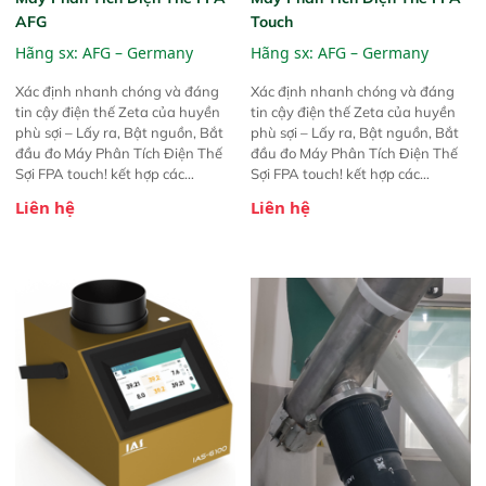
AFG
Touch
Hãng sx:
AFG – Germany
Hãng sx:
AFG – Germany
Xác định nhanh chóng và đáng
Xác định nhanh chóng và đáng
tin cậy điện thế Zeta của huyền
tin cậy điện thế Zeta của huyền
phù sợi – Lấy ra, Bật nguồn, Bắt
phù sợi – Lấy ra, Bật nguồn, Bắt
đầu đo Máy Phân Tích Điện Thế
đầu đo Máy Phân Tích Điện Thế
Sợi FPA touch! kết hợp các
Sợi FPA touch! kết hợp các
phương pháp đo điện thế Zeta đã
phương pháp đo điện thế Zeta đã
Liên hệ
Liên hệ
được chứng minh với sự đơn giản
được chứng minh với sự đơn giản
tuyệt vời trong thao tác và vận
tuyệt vời trong thao tác và vận
hành của các phiên bản FPA
hành của các phiên bản FPA
trước đó. Nhưng so với các phiên
trước đó. Nhưng so với các phiên
bản trước, FPA touch! nhỏ hơn và
bản trước, FPA touch! nhỏ hơn và
nhẹ hơn đáng kể, đồng thời được
nhẹ hơn đáng kể, đồng thời được
nâng cấp với các tính năng mới.
nâng cấp với các tính năng mới.