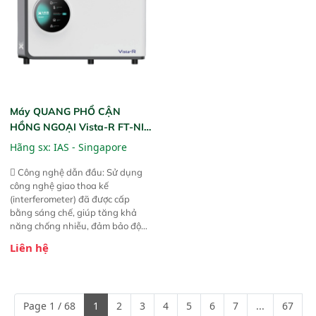
Máy QUANG PHỔ CẬN
HỒNG NGOẠI Vista-R FT-NIR
(Vista-R FT-NIR Analyzer)
Hãng sx:
IAS - Singapore
 Công nghệ dẫn đầu: Sử dụng
công nghệ giao thoa kế
(interferometer) đã được cấp
bằng sáng chế, giúp tăng khả
năng chống nhiễu, đảm bảo độ
ổn định và giảm tần suất lỗi. 
Liên hệ
Phạm vi ứng dụng rộng: Đáp ứng
nhu cầu kiểm tra đa dạng mẫu
mã và thông số trong nhiều
ngành công nghiệp khác nhau. 
Page 1 / 68
1
2
3
4
5
6
7
...
67
Độ nhạy cao: Trang bị đầu dò