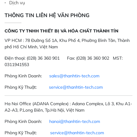
Dịch vụ
THÔNG TIN LIÊN HỆ VĂN PHÒNG
CÔNG TY TNHH THIẾT BỊ VÀ HÓA CHẤT THÀNH TÍN
VP HCM :
78 Đường Số 1A, Khu Phố 4, Phường Bình Tân, Thành
phố Hồ Chí Minh, Việt Nam
Điện thoại:
(028) 36 360 901
Fax:
(028) 36 360 902 MST:
0311941553
Phòng Kinh Doanh:
sales@thanhtin-tech.com
Phòng Kỹ Thuật:
service@thanhtin-tech.com
Ha Noi Office
(ADANA Complex)
: Adana Complex, Lô 3, Khu A1-
A2-A3, P.Long Biên, Tp.Hà Nội, Việt Nam
Phòng Kinh Doanh:
hanoi@thanhtin-tech.com
Phòng Kỹ Thuật:
service@thanhtin-tech.com