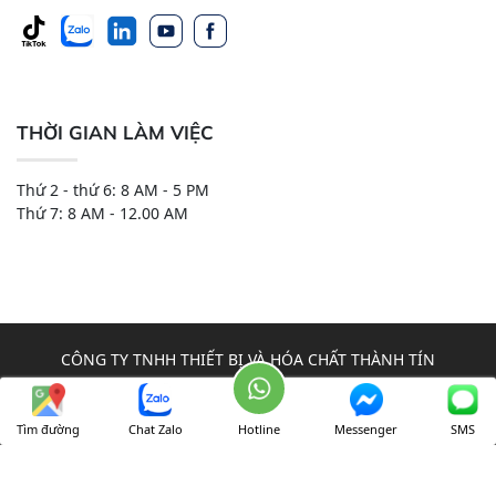
THỜI GIAN LÀM VIỆC
Thứ 2 - thứ 6: 8 AM - 5 PM
Thứ 7: 8 AM - 12.00 AM
CÔNG TY TNHH THIẾT BỊ VÀ HÓA CHẤT THÀNH TÍN
Onl:
69
Ngày:
3015
Tháng:
70504
Tổng:
3008679
Tìm đường
Chat Zalo
Hotline
Messenger
SMS