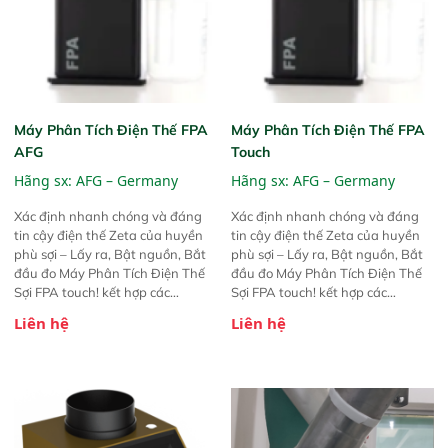
Máy Phân Tích Điện Thế FPA
Máy Phân Tích Điện Thế FPA
AFG
Touch
Hãng sx:
AFG – Germany
Hãng sx:
AFG – Germany
Xác định nhanh chóng và đáng
Xác định nhanh chóng và đáng
tin cậy điện thế Zeta của huyền
tin cậy điện thế Zeta của huyền
phù sợi – Lấy ra, Bật nguồn, Bắt
phù sợi – Lấy ra, Bật nguồn, Bắt
đầu đo Máy Phân Tích Điện Thế
đầu đo Máy Phân Tích Điện Thế
Sợi FPA touch! kết hợp các
Sợi FPA touch! kết hợp các
phương pháp đo điện thế Zeta đã
phương pháp đo điện thế Zeta đã
Liên hệ
Liên hệ
được chứng minh với sự đơn giản
được chứng minh với sự đơn giản
tuyệt vời trong thao tác và vận
tuyệt vời trong thao tác và vận
hành của các phiên bản FPA
hành của các phiên bản FPA
trước đó. Nhưng so với các phiên
trước đó. Nhưng so với các phiên
bản trước, FPA touch! nhỏ hơn và
bản trước, FPA touch! nhỏ hơn và
nhẹ hơn đáng kể, đồng thời được
nhẹ hơn đáng kể, đồng thời được
nâng cấp với các tính năng mới.
nâng cấp với các tính năng mới.