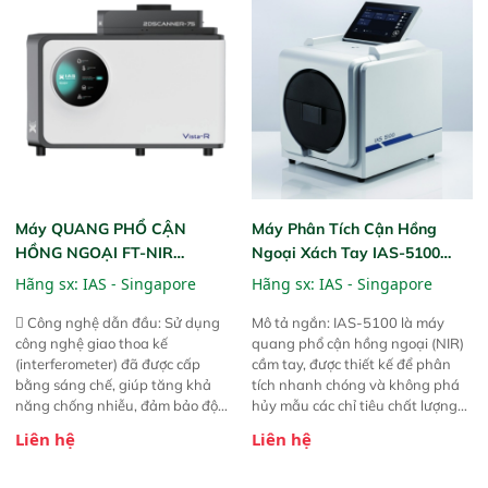
thức ăn chăn nuôi, nguyên liệu
liệu để tăng chỉ số ROI cho doanh
thực phẩm, nông sản,..
nghiệp.
Máy QUANG PHỔ CẬN
Máy Phân Tích Cận Hồng
HỒNG NGOẠI FT-NIR
Ngoại Xách Tay IAS-5100
Analyzer Vista-R
(Portable NIR Analyzer)
Hãng sx:
IAS - Singapore
Hãng sx:
IAS - Singapore
 Công nghệ dẫn đầu: Sử dụng
Mô tả ngắn: IAS-5100 là máy
công nghệ giao thoa kế
quang phổ cận hồng ngoại (NIR)
(interferometer) đã được cấp
cầm tay, được thiết kế để phân
bằng sáng chế, giúp tăng khả
tích nhanh chóng và không phá
năng chống nhiễu, đảm bảo độ
hủy mẫu các chỉ tiêu chất lượng
ổn định và giảm tần suất lỗi. 
của nông sản. Phạm vi sử dụng:
Liên hệ
Liên hệ
Phạm vi ứng dụng rộng: Đáp ứng
Thiết bị linh hoạt cho nhiều kịch
nhu cầu kiểm tra đa dạng mẫu
bản khác nhau như tại điểm thu
mã và thông số trong nhiều
mua, trong xưởng sản xuất hoặc