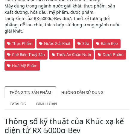
Máy dùng trong ngành nước giải khát, thực phẩm, sản
xuất đường, hóa dầu, mỹ phẩm, dược phẩm.
Lăng kính của RX-5000α-Bev được thiết kế tương đối
phẳng, dễ lau chùi, thích hợp sử dụng trong ngành nước
giải khát.
Thực Phẩm
Nước Giải Khát
Sữa
Bánh Kẹo
Chế Biến Thuỷ Sản
Thức Ăn Chăn Nuôi
Dược Phẩm
Hoá Mỹ Phẩm
THÔNG TIN SẢN PHẨM
HƯỚNG DẪN SỬ DỤNG
CATALOG
BÌNH LUẬN
Thông số kỹ thuật của Khúc xạ kế
điện tử RX-5000α-Bev