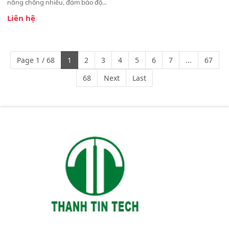
năng chống nhiễu, đảm bảo độ
ổn định và giảm tần suất lỗi. 
Liên hệ
Phạm vi ứng dụng rộng: Đáp ứng
nhu cầu kiểm tra đa dạng mẫu
mã và thông số trong nhiều
ngành công nghiệp khác nhau. 
Page 1 / 68
1
2
3
4
5
6
7
...
67
Độ nhạy cao: Trang bị đầu dò
InGaAs độ nhạy cao, cung cấp
68
Next
Last
phản hồi phổ tuyến tính đầy đủ,
đảm bảo độ chính xác và khả
năng lặp lại tối ưu.