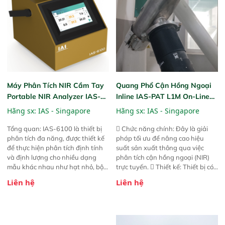
Máy Phân Tích NIR Cầm Tay
Quang Phổ Cận Hồng Ngoại
Portable NIR Analyzer IAS-
Inline IAS-PAT L1M On-Line
6100
NIR
Hãng sx:
IAS - Singapore
Hãng sx:
IAS - Singapore
Tổng quan: IAS-6100 là thiết bị
 Chức năng chính: Đây là giải
phân tích đa năng, được thiết kế
pháp tối ưu để nâng cao hiệu
để thực hiện phân tích định tính
suất sản xuất thông qua việc
và định lượng cho nhiều dạng
phân tích cận hồng ngoại (NIR)
mẫu khác nhau như hạt nhỏ, bột,
trực tuyến.  Thiết kế: Thiết bị có
bột nhão và chất lỏng. Thiết bị
thiết kế mạnh mẽ, mô-đun hóa,
Liên hệ
Liên hệ
này cho phép bất kỳ ai cũng có
hỗ trợ tản nhiệt tăng cường và đã
thể thực hiện phân tích đa thành
qua kiểm tra áp suất nghiêm
phần chỉ với một nút bấm đơn
ngặt.  Cam kết: Mang lại khả
giản, mọi lúc, mọi nơi. Chuyên
năng theo dõi thông số theo thời
dùng : phân tích mẫu nguyên liệu
gian thực và trực quan hóa dữ