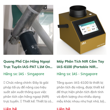
ngành công nghiệp khác nhau. 
trực tiếp ngoài đồng ruộng.
Độ nhạy cao: Trang bị đầu dò
InGaAs độ nhạy cao, cung cấp
phản hồi phổ tuyến tính đầy đủ,
đảm bảo độ chính xác và khả
năng lặp lại tối ưu.
Quang Phổ Cận Hồng Ngoại
Máy Phân Tích NIR Cầm Tay
Trực Tuyến IAS-PAT L1M On-
IAS-6100 (Portable NIR
Line NIR
Analyzer)
Hãng sx:
IAS - Singapore
Hãng sx:
IAS - Singapore
 Chức năng chính: Đây là giải
Tổng quan: IAS-6100 là thiết bị
pháp tối ưu để nâng cao hiệu
phân tích đa năng, được thiết kế
suất sản xuất thông qua việc
để thực hiện phân tích định tính
phân tích cận hồng ngoại (NIR)
và định lượng cho nhiều dạng
trực tuyến.  Thiết kế: Thiết bị có
mẫu khác nhau như hạt nhỏ, bột,
thiết kế mạnh mẽ, mô-đun hóa,
bột nhão và chất lỏng. Thiết bị
Liên hệ
Liên hệ