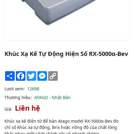
Khúc Xạ Kế Tự Động Hiện Số RX-5000α-Bev
Share
Facebook
Twitter
Messenger
Copy
Link
Lượt xem:
12698
Thương hiệu:
ATAGO - Nhật Bản
Liên hệ
Giá:
Khúc xạ kế điện tử để bàn Atago model RX-5000α-Bev đo
chỉ số khúc xạ tự động, Brix hoặc nồng độ của chất lỏng
khác nhau một cách chính xác và nhanh chóng.