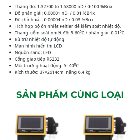
Thang đo: 1.32700 to 1.58000 nD / 0-100 %Brix
Độ phân giải: 0.00001 nD / 0.01 %Brix
Độ chính xác: 0.00004 nD / 0.03 %Brix
Tích hợp bộ ổn nhiệt Peltier để kiểm soát nhiệt độ.
0
0
Thang kiểm soát nhiệt độ: 5-60
C / phân giải: 0.01
C
Bù trừ nhiệt độ tự động
Màn hình hiển thị LCD
Nguồn sáng: LED
Cổng giao tiếp RS232
0
Môi trường hoạt động: 5- 40
C
Kích thước: 37×2614cm, nặng 6.4 kg
SẢN PHẨM CÙNG LOẠI