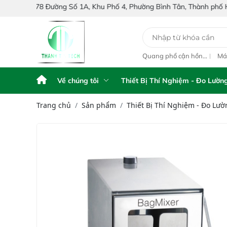
Đường Số 1A, Khu Phố 4, Phường Bình Tân, Thành phố Hồ Chí Minh, 
y Phân Tích Điện
Máy phân tích NIR
Quang phổ cận hồng
Má
ế FPA touch
cầm tay Portable NIR
ngoại inline IAS-PAT
hồ
Analyzer IAS-6100
L1M On-Line NIR
IA
NI
Về chúng tôi
Thiết Bị Thí Nghiệm - Đo Lườn
Trang chủ
Sản phẩm
Thiết Bị Thí Nghiệm - Đo Lườ