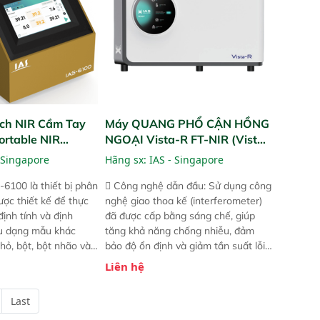
ch NIR Cầm Tay
Máy QUANG PHỔ CẬN HỒNG
ortable NIR
NGOẠI Vista-R FT-NIR (Vista-
R FT-NIR Analyzer)
 Singapore
Hãng sx:
IAS - Singapore
-6100 là thiết bị phân
 Công nghệ dẫn đầu: Sử dụng công
ược thiết kế để thực
nghệ giao thoa kế (interferometer)
định tính và định
đã được cấp bằng sáng chế, giúp
ều dạng mẫu khác
tăng khả năng chống nhiễu, đảm
hỏ, bột, bột nhão và
bảo độ ổn định và giảm tần suất lỗi.
t bị này cho phép bất
 Phạm vi ứng dụng rộng: Đáp ứng
Liên hệ
hể thực hiện phân tích
nhu cầu kiểm tra đa dạng mẫu mã
chỉ với một nút bấm
và thông số trong nhiều ngành công
Last
úc, mọi nơi. Chuyên
nghiệp khác nhau.  Độ nhạy cao: