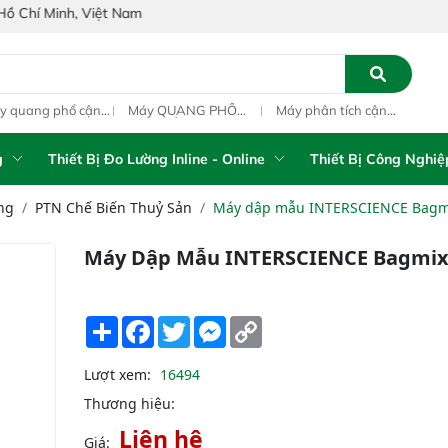
Việt Nam
y quang phổ cận
Máy QUANG PHỔ
Máy phân tích cận
Qua
ng ngoại xách tay
CẬN HỒNG NGOẠI
hồng ngoại xách tay
ngo
S-5100 Portable
FT-NIR Analyzer
IAS-5100 (Portable
PAT
R Analyzer
Vista-R
NIR Analyzer)
g
Thiết Bị Đo Lường Inline - Online
Thiết Bị Công Nghiệ
ng
PTN Chế Biến Thuỷ Sản
Máy dập mẫu INTERSCIENCE Bagm
Máy Dập Mẫu INTERSCIENCE Bagmix
Share
Facebook
Twitter
Messenger
Copy
Link
Lượt xem:
16494
Thương hiệu:
Liên hệ
Giá: