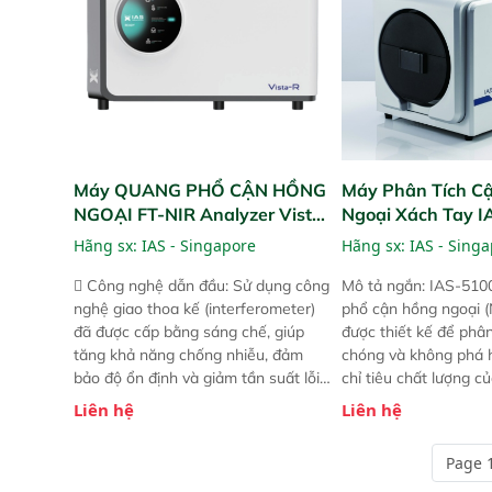
Máy QUANG PHỔ CẬN HỒNG
Máy Phân Tích C
NGOẠI FT-NIR Analyzer Vista-
Ngoại Xách Tay 
R
(Portable NIR Ana
Hãng sx:
IAS - Singapore
Hãng sx:
IAS - Sing
 Công nghệ dẫn đầu: Sử dụng công
Mô tả ngắn: IAS-510
nghệ giao thoa kế (interferometer)
phổ cận hồng ngoại (
đã được cấp bằng sáng chế, giúp
được thiết kế để phâ
tăng khả năng chống nhiễu, đảm
chóng và không phá 
bảo độ ổn định và giảm tần suất lỗi.
chỉ tiêu chất lượng c
 Phạm vi ứng dụng rộng: Đáp ứng
Phạm vi sử dụng: Thiế
Liên hệ
Liên hệ
nhu cầu kiểm tra đa dạng mẫu mã
cho nhiều kịch bản k
và thông số trong nhiều ngành công
tại điểm thu mua, tr
Page 1
nghiệp khác nhau.  Độ nhạy cao:
xuất hoặc trực tiếp n