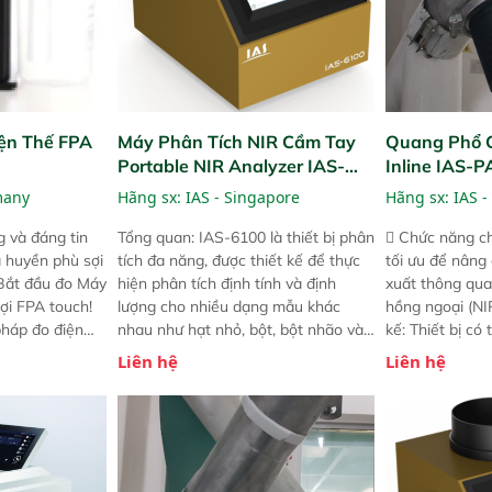
ện Thế FPA
Máy Phân Tích NIR Cầm Tay
Quang Phổ 
Portable NIR Analyzer IAS-
Inline IAS-
6100
NIR
many
Hãng sx:
IAS - Singapore
Hãng sx:
IAS -
 và đáng tin
Tổng quan: IAS-6100 là thiết bị phân
 Chức năng ch
a huyền phù sợi
tích đa năng, được thiết kế để thực
tối ưu để nâng
 Bắt đầu đo Máy
hiện phân tích định tính và định
xuất thông qua
ợi FPA touch!
lượng cho nhiều dạng mẫu khác
hồng ngoại (NIR
pháp đo điện
nhau như hạt nhỏ, bột, bột nhão và
kế: Thiết bị có
ng minh với sự
chất lỏng. Thiết bị này cho phép bất
mô-đun hóa, hỗ
Liên hệ
Liên hệ
ong thao tác và
kỳ ai cũng có thể thực hiện phân tích
cường và đã qu
iên bản FPA
đa thành phần chỉ với một nút bấm
nghiêm ngặt. 
i các phiên
đơn giản, mọi lúc, mọi nơi. Chuyên
khả năng theo 
! nhỏ hơn và
dùng : phân tích mẫu nguyên liệu
thời gian thực 
g thời được
thức ăn chăn nuôi, nguyên liệu thực
liệu để tăng c
 năng mới.
phẩm, nông sản,..
nghiệp.