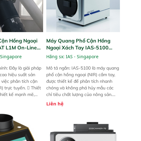
Cận Hồng Ngoại
Máy Quang Phổ Cận Hồng
PAT L1M On-Line
Ngoại Xách Tay IAS-5100
Portable NIR Analyzer
 Singapore
Hãng sx:
IAS - Singapore
ính: Đây là giải pháp
Mô tả ngắn: IAS-5100 là máy quang
 cao hiệu suất sản
phổ cận hồng ngoại (NIR) cầm tay,
 việc phân tích cận
được thiết kế để phân tích nhanh
) trực tuyến.  Thiết
chóng và không phá hủy mẫu các
 thiết kế mạnh mẽ,
chỉ tiêu chất lượng của nông sản.
 trợ tản nhiệt tăng
Phạm vi sử dụng: Thiết bị linh hoạt
Liên hệ
a kiểm tra áp suất
cho nhiều kịch bản khác nhau như
 Cam kết: Mang lại
tại điểm thu mua, trong xưởng sản
dõi thông số theo
xuất hoặc trực tiếp ngoài đồng
và trực quan hóa dữ
ruộng.
hỉ số ROI cho doanh