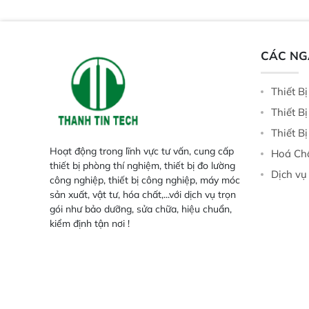
Trang bị đầu dò InGaAs độ nhạy
ruộng.
cao, cung cấp phản hồi phổ tuyến
tính đầy đủ, đảm bảo độ chính xác
và khả năng lặp lại tối ưu.
CÁC N
Thiết B
Thiết B
Thiết B
Hoạt động trong lĩnh vực tư vấn, cung cấp
Hoá Ch
thiết bị phòng thí nghiệm, thiết bị đo lường
Dịch vụ
công nghiệp, thiết bị công nghiệp, máy móc
sản xuất, vật tư, hóa chất,...với dịch vụ trọn
gói như bảo dưỡng, sửa chữa, hiệu chuẩn,
kiểm định tận nơi !