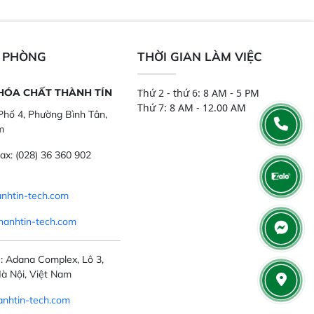
ch mẫu nguyên liệu
Trang bị đầu dò InGaAs độ nhạy
ôi, nguyên liệu thực
cao, cung cấp phản hồi phổ tuyến
,..
tính đầy đủ, đảm bảo độ chính xác
và khả năng lặp lại tối ưu.
N PHÒNG
THỜI GIAN LÀM VIỆC
 HÓA CHẤT THÀNH TÍN
Thứ 2 - thứ 6: 8 AM - 5 PM
Thứ 7: 8 AM - 12.00 AM
hố 4, Phường Bình Tân,
m
ax:
(028) 36 360 902
nhtin-tech.com
hanhtin-tech.com
: Adana Complex, Lô 3,
à Nội, Việt Nam
nhtin-tech.com