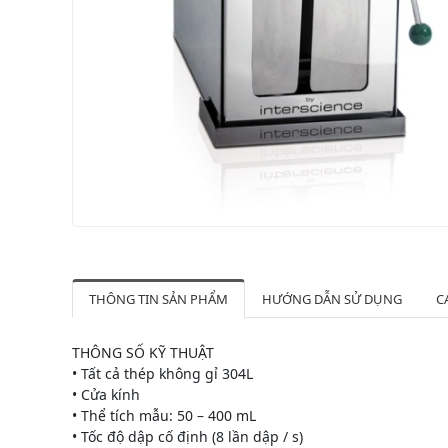
THÔNG TIN SẢN PHẨM
HƯỚNG DẪN SỬ DỤNG
C
THÔNG SỐ KỸ THUẬT
• Tất cả thép không gỉ 304L
• Cửa kính
• Thể tích mẫu: 50 – 400 mL
• Tốc độ dập cố định (8 lần dập / s)