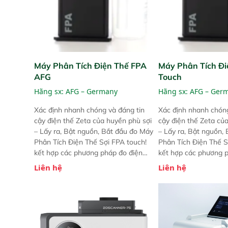
Máy Phân Tích Điện Thế FPA
Máy Phân Tích Đi
AFG
Touch
Hãng sx:
AFG – Germany
Hãng sx:
AFG – Ger
Xác định nhanh chóng và đáng tin
Xác định nhanh chóng
cậy điện thế Zeta của huyền phù sợi
cậy điện thế Zeta củ
– Lấy ra, Bật nguồn, Bắt đầu đo Máy
– Lấy ra, Bật nguồn,
Phân Tích Điện Thế Sợi FPA touch!
Phân Tích Điện Thế S
kết hợp các phương pháp đo điện
kết hợp các phương 
thế Zeta đã được chứng minh với sự
thế Zeta đã được chứ
Liên hệ
Liên hệ
đơn giản tuyệt vời trong thao tác và
đơn giản tuyệt vời tr
vận hành của các phiên bản FPA
vận hành của các ph
trước đó. Nhưng so với các phiên
trước đó. Nhưng so vớ
bản trước, FPA touch! nhỏ hơn và
bản trước, FPA touch
nhẹ hơn đáng kể, đồng thời được
nhẹ hơn đáng kể, đồn
nâng cấp với các tính năng mới.
nâng cấp với các tính