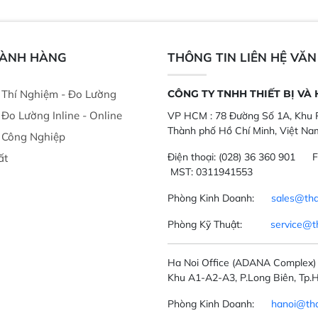
thời gian thực và trực quan hóa dữ
dùng : phân tí
liệu để tăng chỉ số ROI cho doanh
thức ăn chăn nu
nghiệp.
phẩm, nông sản
GÀNH HÀNG
THÔNG TIN LIÊN HỆ VĂ
ị Thí Nghiệm - Đo Lường
CÔNG TY TNHH THIẾT BỊ VÀ
ị Đo Lường Inline - Online
VP HCM :
78 Đường Số 1A, Khu P
Thành phố Hồ Chí Minh, Việt Na
ị Công Nghiệp
Điện thoại:
(028) 36 360 901
F
ất
MST: 0311941553
Phòng Kinh Doanh:
sales@tha
Phòng Kỹ Thuật:
service@t
Ha Noi Office
(ADANA Complex)
Khu A1-A2-A3, P.Long Biên, Tp.H
Phòng Kinh Doanh:
hanoi@tha