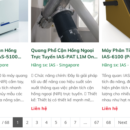
ận Hồng
Quang Phổ Cận Hồng Ngoại
Máy Phân Tí
IAS-5100
Trực Tuyến IAS-PAT L1M On-
IAS-6100 (P
lyzer)
Line NIR
Analyzer)
apore
Hãng sx:
IAS - Singapore
Hãng sx:
IAS -
0 là máy quang
 Chức năng chính: Đây là giải pháp
Tổng quan: IAS
NIR) cầm tay,
tối ưu để nâng cao hiệu suất sản
tích đa năng, đ
n tích nhanh
xuất thông qua việc phân tích cận
hiện phân tích 
hủy mẫu các
hồng ngoại (NIR) trực tuyến.  Thiết
lượng cho nhi
ủa nông sản.
kế: Thiết bị có thiết kế mạnh mẽ,
nhau như hạt n
t bị linh hoạt
mô-đun hóa, hỗ trợ tản nhiệt tăng
chất lỏng. Thiế
Liên hệ
Liên hệ
hác nhau như
cường và đã qua kiểm tra áp suất
kỳ ai cũng có t
ong xưởng sản
nghiêm ngặt.  Cam kết: Mang lại
đa thành phần 
 / 68
1
2
3
4
5
6
7
...
67
68
Next
goài đồng
khả năng theo dõi thông số theo
đơn giản, mọi l