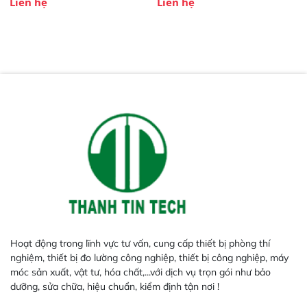
Liên hệ
Liên hệ
bền – không có đồ thủy tinh dễ vỡ
toàn tương thích với tiêu chuẩn
Một tế bào thay thế 12 máy đo độ
ASTM D4294, ISO 8754 và JIS
nhớt Ubbelohde
K2541/B7995.
Hoạt động trong lĩnh vực tư vấn, cung cấp thiết bị phòng thí
nghiệm, thiết bị đo lường công nghiệp, thiết bị công nghiệp, máy
móc sản xuất, vật tư, hóa chất,...với dịch vụ trọn gói như bảo
dưỡng, sửa chữa, hiệu chuẩn, kiểm định tận nơi !