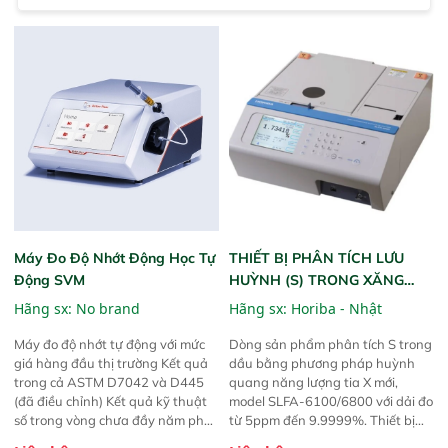
Máy Đo Độ Nhớt Động Học Tự
THIẾT BỊ PHÂN TÍCH LƯU
Động SVM
HUỲNH (S) TRONG XĂNG
DẦU SLFA-6000
Hãng sx: No brand
Hãng sx:
Horiba - Nhật
Máy đo độ nhớt tự động với mức
Dòng sản phẩm phân tích S trong
giá hàng đầu thị trường Kết quả
dầu bằng phương pháp huỳnh
trong cả ASTM D7042 và D445
quang năng lượng tia X mới,
(đã điều chỉnh) Kết quả kỹ thuật
model SLFA-6100/6800 với dải đo
số trong vòng chưa đầy năm phút
từ 5ppm đến 9.9999%. Thiết bị
sử dụng mẫu 1,5 mL Cell kim loại
nhỏ gọn, độ chính xác cao, hoàn