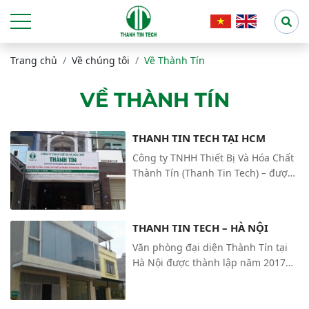
Trang chủ
Về chúng tôi
Về Thành Tín
VỀ THÀNH TÍN
THANH TIN TECH TẠI HCM
Công ty TNHH Thiết Bị Và Hóa Chất
Thành Tín (Thanh Tin Tech) – được
thành lập năm 2012 với đội ngũ
nhiều năm trong lĩnh vực thiết bị
đo lường, thiết bị thí nghiệm và
THANH TIN TECH – HÀ NỘI
công nghiệp. Đến nay, chúng tôi sở
Văn phòng đại diện Thành Tín tại
hữu một đội ngũ kỹ sư trẻ, năng
Hà Nội được thành lập năm 2017
động, am hiểu ứng dụng, kinh
để phục vụ yêu cầu quảng bá, bán
nghiệm trong tư vấn và lắp đặt các
hàng, là trung tâm bảo hành phục
thiết bị đo lường thí nghiệm cho
vụ lắp đặt, hỗ trợ kỹ thuật, bảo trì ,