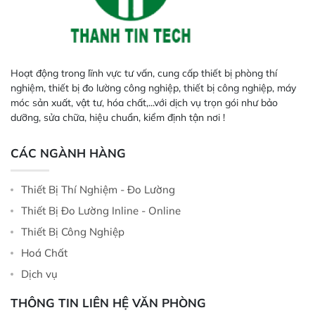
động sử dụng dịch vụ dưới thông
tin mà mình cung cấp và hộp thư
điện tử của mình. Ngoài ra, khách
hàng có trách nhiệm thông báo kịp
thời cho webiste chúng tôi về
Hoạt động trong lĩnh vực tư vấn, cung cấp thiết bị phòng thí
những hành vi sử dụng trái phép,
nghiệm, thiết bị đo lường công nghiệp, thiết bị công nghiệp, máy
lạm dụng, vi phạm bảo mật, lưu
móc sản xuất, vật tư, hóa chất,...với dịch vụ trọn gói như bảo
giữ tên đăng ký và mật khẩu của
dưỡng, sửa chữa, hiệu chuẩn, kiểm định tận nơi !
bên thứ ba để có biện pháp giải
quyết phù hợp.
CÁC NGÀNH HÀNG
Thiết Bị Thí Nghiệm - Đo Lường
Thiết Bị Đo Lường Inline - Online
Thiết Bị Công Nghiệp
Hoá Chất
Dịch vụ
THÔNG TIN LIÊN HỆ VĂN PHÒNG