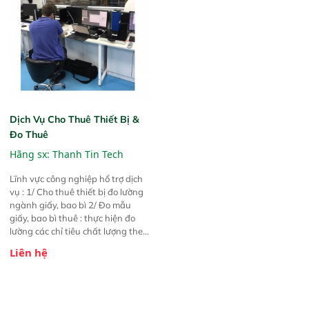
Dịch Vụ Cho Thuê Thiết Bị &
Đo Thuê
Hãng sx:
Thanh Tin Tech
Lĩnh vực công nghiệp hổ trợ dịch
vụ : 1/ Cho thuê thiết bị đo lường
ngành giấy, bao bì 2/ Đo mẫu
giấy, bao bì thuê : thực hiện đo
lường các chỉ tiêu chất lượng theo
yêu cầu KH 3/ Cho thuê & đo thuê
Liên hệ
chỉ số màu sắc, so sánh màu sản
phẩm, nguyên liệu,..