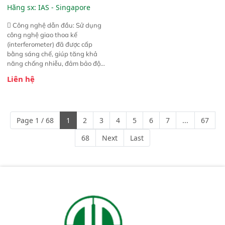
(Vista-R FT-NIR Analyzer)
Hãng sx:
IAS - Singapore
 Công nghệ dẫn đầu: Sử dụng
công nghệ giao thoa kế
(interferometer) đã được cấp
bằng sáng chế, giúp tăng khả
năng chống nhiễu, đảm bảo độ
ổn định và giảm tần suất lỗi. 
Liên hệ
Phạm vi ứng dụng rộng: Đáp ứng
nhu cầu kiểm tra đa dạng mẫu
mã và thông số trong nhiều
ngành công nghiệp khác nhau. 
Page 1 / 68
1
2
3
4
5
6
7
...
67
Độ nhạy cao: Trang bị đầu dò
InGaAs độ nhạy cao, cung cấp
68
Next
Last
phản hồi phổ tuyến tính đầy đủ,
đảm bảo độ chính xác và khả
năng lặp lại tối ưu.