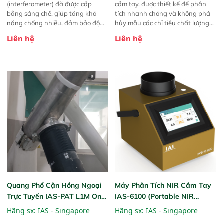
(interferometer) đã được cấp
cầm tay, được thiết kế để phân
bằng sáng chế, giúp tăng khả
tích nhanh chóng và không phá
năng chống nhiễu, đảm bảo độ
hủy mẫu các chỉ tiêu chất lượng
ổn định và giảm tần suất lỗi. 
của nông sản. Phạm vi sử dụng:
Liên hệ
Liên hệ
Phạm vi ứng dụng rộng: Đáp ứng
Thiết bị linh hoạt cho nhiều kịch
nhu cầu kiểm tra đa dạng mẫu
bản khác nhau như tại điểm thu
mã và thông số trong nhiều
mua, trong xưởng sản xuất hoặc
ngành công nghiệp khác nhau. 
trực tiếp ngoài đồng ruộng.
Độ nhạy cao: Trang bị đầu dò
InGaAs độ nhạy cao, cung cấp
phản hồi phổ tuyến tính đầy đủ,
đảm bảo độ chính xác và khả
năng lặp lại tối ưu.
Quang Phổ Cận Hồng Ngoại
Máy Phân Tích NIR Cầm Tay
Trực Tuyến IAS-PAT L1M On-
IAS-6100 (Portable NIR
Line NIR
Analyzer)
Hãng sx:
IAS - Singapore
Hãng sx:
IAS - Singapore