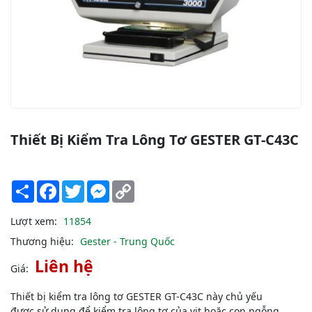
Thiết Bị Kiểm Tra Lông Tơ GESTER GT-C43C
Share
Facebook
Twitter
Messenger
Copy
Link
Lượt xem:
11854
Thương hiệu:
Gester - Trung Quốc
Liên hệ
Giá:
Thiết bị kiểm tra lông tơ GESTER GT-C43C này chủ yếu
được sử dụng để kiểm tra lông tơ của vịt hoặc con ngỗng.