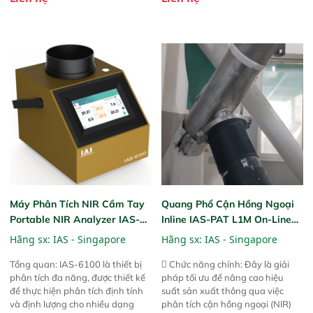
được chứng minh với sự đơn giản
được chứng minh với sự đơn giản
tuyệt vời trong thao tác và vận
tuyệt vời trong thao tác và vận
hành của các phiên bản FPA
hành của các phiên bản FPA
trước đó. Nhưng so với các phiên
trước đó. Nhưng so với các phiên
bản trước, FPA touch! nhỏ hơn và
bản trước, FPA touch! nhỏ hơn và
nhẹ hơn đáng kể, đồng thời được
nhẹ hơn đáng kể, đồng thời được
nâng cấp với các tính năng mới.
nâng cấp với các tính năng mới.
Máy Phân Tích NIR Cầm Tay
Quang Phổ Cận Hồng Ngoại
Portable NIR Analyzer IAS-
Inline IAS-PAT L1M On-Line
6100
NIR
Hãng sx:
IAS - Singapore
Hãng sx:
IAS - Singapore
Tổng quan: IAS-6100 là thiết bị
 Chức năng chính: Đây là giải
phân tích đa năng, được thiết kế
pháp tối ưu để nâng cao hiệu
để thực hiện phân tích định tính
suất sản xuất thông qua việc
và định lượng cho nhiều dạng
phân tích cận hồng ngoại (NIR)