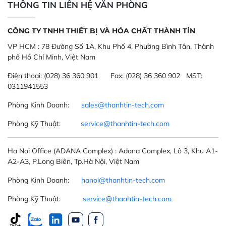
THÔNG TIN LIÊN HỆ VĂN PHÒNG
CÔNG TY TNHH THIẾT BỊ VÀ HÓA CHẤT THÀNH TÍN
VP HCM :
78 Đường Số 1A, Khu Phố 4, Phường Bình Tân, Thành
phố Hồ Chí Minh, Việt Nam
Điện thoại:
(028) 36 360 901
Fax:
(028) 36 360 902 MST:
0311941553
Phòng Kinh Doanh:
sales@thanhtin-tech.com
Phòng Kỹ Thuật:
service@thanhtin-tech.com
Ha Noi Office
(ADANA Complex)
: Adana Complex, Lô 3, Khu A1-
A2-A3, P.Long Biên, Tp.Hà Nội, Việt Nam
Phòng Kinh Doanh:
hanoi@thanhtin-tech.com
Phòng Kỹ Thuật:
service@thanhtin-tech.com