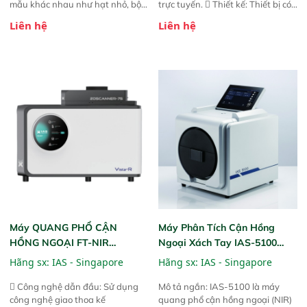
mẫu khác nhau như hạt nhỏ, bột,
trực tuyến.  Thiết kế: Thiết bị có
bột nhão và chất lỏng. Thiết bị
thiết kế mạnh mẽ, mô-đun hóa,
Liên hệ
Liên hệ
này cho phép bất kỳ ai cũng có
hỗ trợ tản nhiệt tăng cường và đã
thể thực hiện phân tích đa thành
qua kiểm tra áp suất nghiêm
phần chỉ với một nút bấm đơn
ngặt.  Cam kết: Mang lại khả
giản, mọi lúc, mọi nơi. Chuyên
năng theo dõi thông số theo thời
dùng : phân tích mẫu nguyên liệu
gian thực và trực quan hóa dữ
thức ăn chăn nuôi, nguyên liệu
liệu để tăng chỉ số ROI cho doanh
thực phẩm, nông sản,..
nghiệp.
Máy QUANG PHỔ CẬN
Máy Phân Tích Cận Hồng
HỒNG NGOẠI FT-NIR
Ngoại Xách Tay IAS-5100
Analyzer Vista-R
(Portable NIR Analyzer)
Hãng sx:
IAS - Singapore
Hãng sx:
IAS - Singapore
 Công nghệ dẫn đầu: Sử dụng
Mô tả ngắn: IAS-5100 là máy
công nghệ giao thoa kế
quang phổ cận hồng ngoại (NIR)