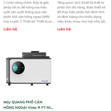
 Chức năng chính: Đây là giải
Tổng quan: IAS-6100 là thiết bị
pháp tối ưu để nâng cao hiệu
phân tích đa năng, được thiết kế
suất sản xuất thông qua việc
để thực hiện phân tích định tính
phân tích cận hồng ngoại (NIR)
và định lượng cho nhiều dạng
trực tuyến.  Thiết kế: Thiết bị có
mẫu khác nhau như hạt nhỏ, bột,
thiết kế mạnh mẽ, mô-đun hóa,
bột nhão và chất lỏng. Thiết bị
Liên hệ
Liên hệ
hỗ trợ tản nhiệt tăng cường và đã
này cho phép bất kỳ ai cũng có
qua kiểm tra áp suất nghiêm
thể thực hiện phân tích đa thành
ngặt.  Cam kết: Mang lại khả
phần chỉ với một nút bấm đơn
năng theo dõi thông số theo thời
giản, mọi lúc, mọi nơi. Chuyên
gian thực và trực quan hóa dữ
dùng : phân tích mẫu nguyên liệu
liệu để tăng chỉ số ROI cho doanh
thức ăn chăn nuôi, nguyên liệu
nghiệp.
thực phẩm, nông sản,..
Máy QUANG PHỔ CẬN
HỒNG NGOẠI Vista-R FT-NIR