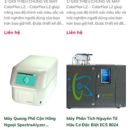
1/ GIỚI THIỆU CHUNG VỀ MÁY
1/ GIỚI THIỆU CHUNG VỀ MÁY
ColorFlex L2: - ColorFlex L2 giúp
ColorFlex L2: - ColorFlex L2 giúp
nâng cao độ chính xác màu sắc và
nâng cao độ chính xác màu sắc và
trải nghiệm người dùng của bạn
trải nghiệm người dùng của bạn
hơn bao giờ hết. Được thiết kế để
hơn bao giờ hết. Được thiết kế để
hợp lý và đẩy nhanh các quy trình
hợp lý và đẩy nhanh các quy trình
Liên hệ
Liên hệ
kiểm soát chất lượng của bạn. -
kiểm soát chất lượng của bạn. -
Máy quang phổ ColorFlex L2
Máy quang phổ ColorFlex L2
mang đến cho bạn sự tự tin và tin
mang đến cho bạn sự tự tin và tin
tưởng vô song vào kết quả đo của
tưởng vô song vào kết quả đo của
bạn. Thiết kế nhỏ gọn và tiện
bạn. Thiết kế nhỏ gọn và tiện
dụng trong khi vẫn mang lại độ
dụng trong khi vẫn mang lại độ
bền và độ tin cậy cao hơn. - Ứng
bền và độ tin cậy cao hơn. - Ứng
dụng : nhiều ngành công nghiệp
dụng : nhiều ngành công nghiệp
khác nhau như thực phẩm, mỹ
khác nhau như thực phẩm, mỹ
phẩm, hóa chất, phân bón, nhựa,
phẩm, hóa chất, phân bón, nhựa,
khoáng sản,…đo mẫu dạng bột,
khoáng sản,…đo mẫu dạng bột,
dạng lỏng, dạng hạt, dạng tấm,
dạng lỏng, dạng hạt, dạng tấm,
dạng rắn,…
dạng rắn,…
Máy Quang Phổ Cận Hồng
Máy Phân Tích Nguyên Tố
Ngoại SpectraAlyzer
Hữu Cơ Đặc Biệt ECS 8024