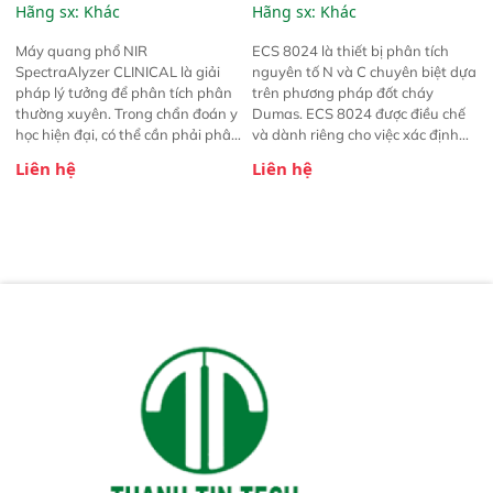
CLINICAL
Hãng sx:
Khác
Hãng sx:
Khác
Máy quang phổ NIR
ECS 8024 là thiết bị phân tích
SpectraAlyzer CLINICAL là giải
nguyên tố N và C chuyên biệt dựa
pháp lý tưởng để phân tích phân
trên phương pháp đốt cháy
thường xuyên. Trong chẩn đoán y
Dumas. ECS 8024 được điều chế
học hiện đại, có thể cần phải phân
và dành riêng cho việc xác định
tích những thay đổi trong thành
cacbon và nitơ trong đất và các
Liên hệ
Liên hệ
phần phân như nước, chất béo,
mẫu tương tự. Nguyên lý của thiết
nitơ, đường và tinh bột. Việc định
bị ECS 8024 dựa trên quá trình
lượng các chất dinh dưỡng này
đốt cháy mẫu và tách khí bằng
vẫn là một trong những công cụ
cột sắc ký. Các sản phẩm cháy
chẩn đoán quan trọng nhất đối
CO2 và N2 được tách và định
với tình trạng kém hấp thu và tiêu
lượng bằng đầu dò TCD có độ
hóa kém.
phân giải cao.