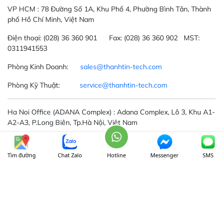
VP HCM :
78 Đường Số 1A, Khu Phố 4, Phường Bình Tân, Thành
phố Hồ Chí Minh, Việt Nam
Điện thoại:
(028) 36 360 901
Fax:
(028) 36 360 902 MST:
0311941553
Phòng Kinh Doanh:
sales@thanhtin-tech.com
Phòng Kỹ Thuật:
service@thanhtin-tech.com
Ha Noi Office
(ADANA Complex)
: Adana Complex, Lô 3, Khu A1-
A2-A3, P.Long Biên, Tp.Hà Nội, Việt Nam
Phòng Kinh Doanh:
hanoi@thanhtin-tech.com
Tìm đường
Chat Zalo
Hotline
Messenger
SMS
Phòng Kỹ Thuật:
service@thanhtin-tech.com