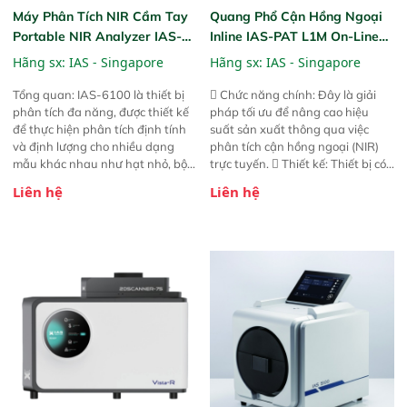
Máy Phân Tích NIR Cầm Tay
Quang Phổ Cận Hồng Ngoại
Portable NIR Analyzer IAS-
Inline IAS-PAT L1M On-Line
6100
NIR
Hãng sx:
IAS - Singapore
Hãng sx:
IAS - Singapore
Tổng quan: IAS-6100 là thiết bị
 Chức năng chính: Đây là giải
phân tích đa năng, được thiết kế
pháp tối ưu để nâng cao hiệu
để thực hiện phân tích định tính
suất sản xuất thông qua việc
và định lượng cho nhiều dạng
phân tích cận hồng ngoại (NIR)
mẫu khác nhau như hạt nhỏ, bột,
trực tuyến.  Thiết kế: Thiết bị có
bột nhão và chất lỏng. Thiết bị
thiết kế mạnh mẽ, mô-đun hóa,
Liên hệ
Liên hệ
này cho phép bất kỳ ai cũng có
hỗ trợ tản nhiệt tăng cường và đã
thể thực hiện phân tích đa thành
qua kiểm tra áp suất nghiêm
phần chỉ với một nút bấm đơn
ngặt.  Cam kết: Mang lại khả
giản, mọi lúc, mọi nơi. Chuyên
năng theo dõi thông số theo thời
dùng : phân tích mẫu nguyên liệu
gian thực và trực quan hóa dữ
thức ăn chăn nuôi, nguyên liệu
liệu để tăng chỉ số ROI cho doanh
thực phẩm, nông sản,..
nghiệp.