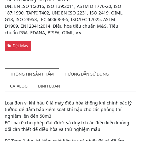
UNI EN ISO 1:2016, ISO 139:2011, ASTM D 1776-20, ISO
187:1990, TAPPI T402, UNI EN ISO 2231, ISO 2419, OIML
G13, ISO 23953, IEC 60068-3-5, ISO/IEC 17025, ASTM
D1909, EN12341:2014, Điều hòa tiêu chuẩn M&S, Tiêu
chuẩn PGA, EDANA, BISFA, OIML, v.v.
Dệt May
THÔNG TIN SẢN PHẨM
HƯỚNG DẪN SỬ DỤNG
CATALOG
BÌNH LUẬN
Loại đơn vị khí hậu 0 là máy điều hòa không khí chính xác lý
tưởng để đảm bảo kiểm soát khí hậu cho các phòng thí
nghiệm lên đến 50m3
EC Loại 0 cho phép đạt được và duy trì các điều kiện không
đổi cần thiết để điều hòa và thử nghiệm mẫu.
EC Type 0 duy trì kiểm soát liên tục cả nhiệt độ và độ ẩm