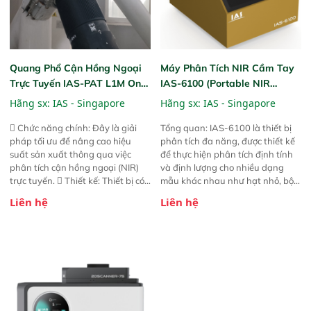
Quang Phổ Cận Hồng Ngoại
Máy Phân Tích NIR Cầm Tay
Trực Tuyến IAS-PAT L1M On-
IAS-6100 (Portable NIR
Line NIR
Analyzer)
Hãng sx:
IAS - Singapore
Hãng sx:
IAS - Singapore
 Chức năng chính: Đây là giải
Tổng quan: IAS-6100 là thiết bị
pháp tối ưu để nâng cao hiệu
phân tích đa năng, được thiết kế
suất sản xuất thông qua việc
để thực hiện phân tích định tính
phân tích cận hồng ngoại (NIR)
và định lượng cho nhiều dạng
trực tuyến.  Thiết kế: Thiết bị có
mẫu khác nhau như hạt nhỏ, bột,
thiết kế mạnh mẽ, mô-đun hóa,
bột nhão và chất lỏng. Thiết bị
Liên hệ
Liên hệ
hỗ trợ tản nhiệt tăng cường và đã
này cho phép bất kỳ ai cũng có
qua kiểm tra áp suất nghiêm
thể thực hiện phân tích đa thành
ngặt.  Cam kết: Mang lại khả
phần chỉ với một nút bấm đơn
năng theo dõi thông số theo thời
giản, mọi lúc, mọi nơi. Chuyên
gian thực và trực quan hóa dữ
dùng : phân tích mẫu nguyên liệu
liệu để tăng chỉ số ROI cho doanh
thức ăn chăn nuôi, nguyên liệu
nghiệp.
thực phẩm, nông sản,..