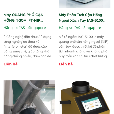
Máy QUANG PHỔ CẬN
Máy Phân Tích Cận Hồng
HỒNG NGOẠI FT-NIR
Ngoại Xách Tay IAS-5100
Analyzer Vista-R
(Portable NIR Analyzer)
Hãng sx:
IAS - Singapore
Hãng sx:
IAS - Singapore
 Công nghệ dẫn đầu: Sử dụng
Mô tả ngắn: IAS-5100 là máy
công nghệ giao thoa kế
quang phổ cận hồng ngoại (NIR)
(interferometer) đã được cấp
cầm tay, được thiết kế để phân
bằng sáng chế, giúp tăng khả
tích nhanh chóng và không phá
năng chống nhiễu, đảm bảo độ
hủy mẫu các chỉ tiêu chất lượng
ổn định và giảm tần suất lỗi. 
của nông sản. Phạm vi sử dụng:
Liên hệ
Liên hệ
Phạm vi ứng dụng rộng: Đáp ứng
Thiết bị linh hoạt cho nhiều kịch
nhu cầu kiểm tra đa dạng mẫu
bản khác nhau như tại điểm thu
mã và thông số trong nhiều
mua, trong xưởng sản xuất hoặc
ngành công nghiệp khác nhau. 
trực tiếp ngoài đồng ruộng.
Độ nhạy cao: Trang bị đầu dò
InGaAs độ nhạy cao, cung cấp
phản hồi phổ tuyến tính đầy đủ,
đảm bảo độ chính xác và khả
năng lặp lại tối ưu.