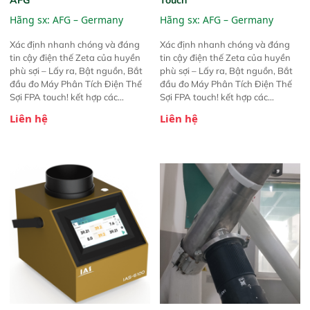
Hãng sx:
AFG – Germany
Hãng sx:
AFG – Germany
Xác định nhanh chóng và đáng
Xác định nhanh chóng và đáng
tin cậy điện thế Zeta của huyền
tin cậy điện thế Zeta của huyền
phù sợi – Lấy ra, Bật nguồn, Bắt
phù sợi – Lấy ra, Bật nguồn, Bắt
đầu đo Máy Phân Tích Điện Thế
đầu đo Máy Phân Tích Điện Thế
Sợi FPA touch! kết hợp các
Sợi FPA touch! kết hợp các
phương pháp đo điện thế Zeta đã
phương pháp đo điện thế Zeta đã
Liên hệ
Liên hệ
được chứng minh với sự đơn giản
được chứng minh với sự đơn giản
tuyệt vời trong thao tác và vận
tuyệt vời trong thao tác và vận
hành của các phiên bản FPA
hành của các phiên bản FPA
trước đó. Nhưng so với các phiên
trước đó. Nhưng so với các phiên
bản trước, FPA touch! nhỏ hơn và
bản trước, FPA touch! nhỏ hơn và
nhẹ hơn đáng kể, đồng thời được
nhẹ hơn đáng kể, đồng thời được
nâng cấp với các tính năng mới.
nâng cấp với các tính năng mới.