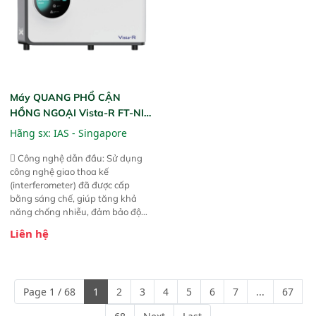
Máy QUANG PHỔ CẬN
HỒNG NGOẠI Vista-R FT-NIR
(Vista-R FT-NIR Analyzer)
Hãng sx:
IAS - Singapore
 Công nghệ dẫn đầu: Sử dụng
công nghệ giao thoa kế
(interferometer) đã được cấp
bằng sáng chế, giúp tăng khả
năng chống nhiễu, đảm bảo độ
ổn định và giảm tần suất lỗi. 
Liên hệ
Phạm vi ứng dụng rộng: Đáp ứng
nhu cầu kiểm tra đa dạng mẫu
mã và thông số trong nhiều
ngành công nghiệp khác nhau. 
Page 1 / 68
1
2
3
4
5
6
7
...
67
Độ nhạy cao: Trang bị đầu dò
InGaAs độ nhạy cao, cung cấp