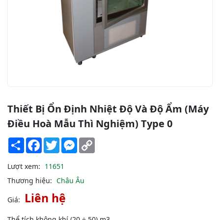
Thiết Bị Ổn Định Nhiệt Độ Và Độ Ẩm (Máy
Điều Hoà Mẫu Thì Nghiệm) Type 0
Share
Facebook
Twitter
Messenger
Copy
Link
Lượt xem:
11651
Thương hiệu:
Châu Âu
Liên hệ
Giá:
Thể tích không khí (20 ÷ 50) m3