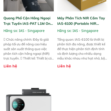
Quang Phổ Cận Hồng Ngoại
Máy Phân Tích NIR Cầm Tay
Trực Tuyến IAS-PAT L1M On-
IAS-6100 (Portable NIR
Line NIR
Analyzer)
Hãng sx:
IAS - Singapore
Hãng sx:
IAS - Singapore
 Chức năng chính: Đây là giải
Tổng quan: IAS-6100 là thiết bị
pháp tối ưu để nâng cao hiệu
phân tích đa năng, được thiết kế
suất sản xuất thông qua việc
để thực hiện phân tích định tính
phân tích cận hồng ngoại (NIR)
và định lượng cho nhiều dạng
trực tuyến.  Thiết kế: Thiết bị có
mẫu khác nhau như hạt nhỏ, bột,
thiết kế mạnh mẽ, mô-đun hóa,
bột nhão và chất lỏng. Thiết bị
Liên hệ
Liên hệ
hỗ trợ tản nhiệt tăng cường và đã
này cho phép bất kỳ ai cũng có
qua kiểm tra áp suất nghiêm
thể thực hiện phân tích đa thành
ngặt.  Cam kết: Mang lại khả
phần chỉ với một nút bấm đơn
năng theo dõi thông số theo thời
giản, mọi lúc, mọi nơi. Chuyên
gian thực và trực quan hóa dữ
dùng : phân tích mẫu nguyên liệu
liệu để tăng chỉ số ROI cho doanh
thức ăn chăn nuôi, nguyên liệu
nghiệp.
thực phẩm, nông sản,..