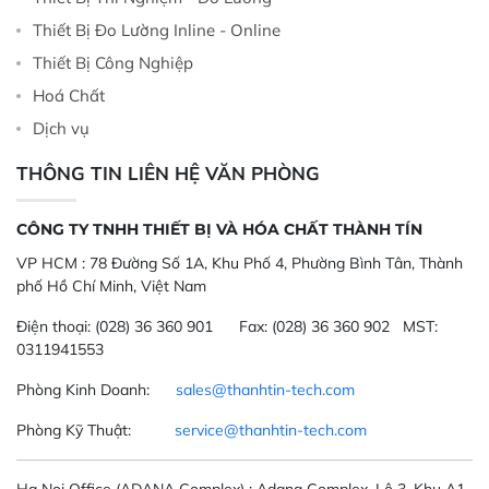
Thiết Bị Đo Lường Inline - Online
Thiết Bị Công Nghiệp
Hoá Chất
Dịch vụ
THÔNG TIN LIÊN HỆ VĂN PHÒNG
CÔNG TY TNHH THIẾT BỊ VÀ HÓA CHẤT THÀNH TÍN
VP HCM :
78 Đường Số 1A, Khu Phố 4, Phường Bình Tân, Thành
phố Hồ Chí Minh, Việt Nam
Điện thoại:
(028) 36 360 901
Fax:
(028) 36 360 902 MST:
0311941553
Phòng Kinh Doanh:
sales@thanhtin-tech.com
Phòng Kỹ Thuật:
service@thanhtin-tech.com
Ha Noi Office
(ADANA Complex)
: Adana Complex, Lô 3, Khu A1-