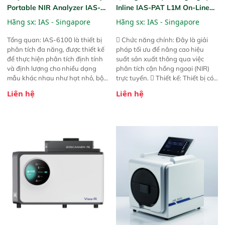
Portable NIR Analyzer IAS-
Inline IAS-PAT L1M On-Line
6100
NIR
Hãng sx:
IAS - Singapore
Hãng sx:
IAS - Singapore
Tổng quan: IAS-6100 là thiết bị
 Chức năng chính: Đây là giải
phân tích đa năng, được thiết kế
pháp tối ưu để nâng cao hiệu
để thực hiện phân tích định tính
suất sản xuất thông qua việc
và định lượng cho nhiều dạng
phân tích cận hồng ngoại (NIR)
mẫu khác nhau như hạt nhỏ, bột,
trực tuyến.  Thiết kế: Thiết bị có
bột nhão và chất lỏng. Thiết bị
thiết kế mạnh mẽ, mô-đun hóa,
Liên hệ
Liên hệ
này cho phép bất kỳ ai cũng có
hỗ trợ tản nhiệt tăng cường và đã
thể thực hiện phân tích đa thành
qua kiểm tra áp suất nghiêm
phần chỉ với một nút bấm đơn
ngặt.  Cam kết: Mang lại khả
giản, mọi lúc, mọi nơi. Chuyên
năng theo dõi thông số theo thời
dùng : phân tích mẫu nguyên liệu
gian thực và trực quan hóa dữ
thức ăn chăn nuôi, nguyên liệu
liệu để tăng chỉ số ROI cho doanh
thực phẩm, nông sản,..
nghiệp.