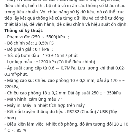
điều chỉnh, hiển thị, bộ nhớ và in ấn các thông số khác nhau
trong tiêu chuẩn. Với chức năng xử lý dữ liệu, nó có thể trực
tiếp lấy kết quả thống kê của từng dữ liệu và có thể tự động
thiết lập lại, dễ vận hành, dễ điều chỉnh và hiệu suất ổn định.
Thông số kỹ thuật:
- Phạm vi đo: (250 ～ 5500) kPa ；
- Độ chính xác: ± 0,5% FS ；
- Độ phân giải: 0,1 kPa ；
- Tốc độ bơm dầu : 170 ± 15ml / phút
- Lực kẹp mẫu : ≤1200 kPa (Có thể điều chỉnh)
- Áp suất cung cấp từ 0,6 ～ 0,7MPa; Lưu lượng khí thải 0,02-
0,3m³/phút.
- Màng cao su: Chiều cao phồng 10 ± 0,2 mm, dải áp 170 ± ~
220kPa;
- Chiều cao phồng 18 ± 0,2 mm Dải áp suất 250 ± ~ 350kPa
- Màn hình: cảm ứng màu 7 ”
- Máy in: Máy in nhiệt tích hợp trên máy
- Kết nối truyền thông dư liệu : RS232 (Chuẩn) / USB (Tùy
chọn）
- Điều kiện làm việc: Nhiệt độ phòng, độ ẩm tương đối 20 ± 10
° C ＜ 85 ％