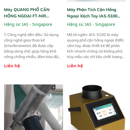
Máy QUANG PHỔ CẬN
Máy Phân Tích Cận Hồng
HỒNG NGOẠI FT-NIR
Ngoại Xách Tay IAS-5100
Analyzer Vista-R
(Portable NIR Analyzer)
Hãng sx:
IAS - Singapore
Hãng sx:
IAS - Singapore
 Công nghệ dẫn đầu: Sử dụng
Mô tả ngắn: IAS-5100 là máy
công nghệ giao thoa kế
quang phổ cận hồng ngoại (NIR)
(interferometer) đã được cấp
cầm tay, được thiết kế để phân
bằng sáng chế, giúp tăng khả
tích nhanh chóng và không phá
năng chống nhiễu, đảm bảo độ
hủy mẫu các chỉ tiêu chất lượng
ổn định và giảm tần suất lỗi. 
của nông sản. Phạm vi sử dụng:
Liên hệ
Liên hệ
Phạm vi ứng dụng rộng: Đáp ứng
Thiết bị linh hoạt cho nhiều kịch
nhu cầu kiểm tra đa dạng mẫu
bản khác nhau như tại điểm thu
mã và thông số trong nhiều
mua, trong xưởng sản xuất hoặc
ngành công nghiệp khác nhau. 
trực tiếp ngoài đồng ruộng.
Độ nhạy cao: Trang bị đầu dò
InGaAs độ nhạy cao, cung cấp
phản hồi phổ tuyến tính đầy đủ,
đảm bảo độ chính xác và khả
năng lặp lại tối ưu.