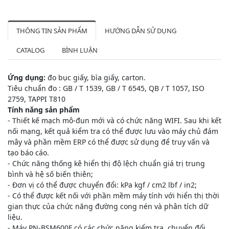
THÔNG TIN SẢN PHẨM
HƯỚNG DẪN SỬ DỤNG
CATALOG
BÌNH LUẬN
Ứng dụng:
đo bục giấy, bìa giấy, carton.
Tiêu chuẩn đo : GB / T 1539, GB / T 6545, QB / T 1057, ISO
2759, TAPPI T810
Tính năng sản phẩm
- Thiết kế mạch mô-đun mới và có chức năng WIFI. Sau khi kết
nối mạng, kết quả kiểm tra có thể được lưu vào máy chủ đám
mây và phần mềm ERP có thể được sử dụng để truy vấn và
tạo báo cáo.
- Chức năng thống kê hiển thị độ lệch chuẩn giá trị trung
bình và hệ số biến thiên;
- Đơn vị có thể được chuyển đổi: kPa kgf / cm2 lbf / in2;
- Có thể được kết nối với phần mềm máy tính với hiển thị thời
gian thực của chức năng đường cong nén và phân tích dữ
liệu.
- Máy PN-BSM600F có các chức năng kiểm tra, chuyển đổi,