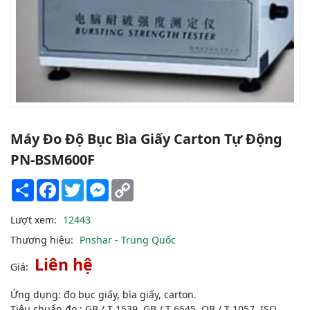
Máy Đo Độ Bục Bìa Giấy Carton Tự Động
PN-BSM600F
Share
Facebook
Twitter
Messenger
Copy
Link
Lượt xem:
12443
Thương hiệu:
Pnshar - Trung Quốc
Liên hệ
Giá:
Ứng dụng: đo bục giấy, bìa giấy, carton.
Tiêu chuẩn đo : GB / T 1539, GB / T 6545, QB / T 1057, ISO