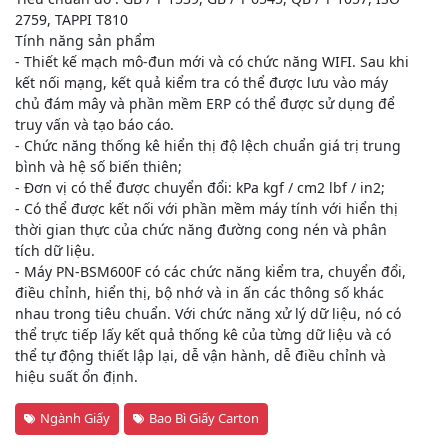
2759, TAPPI T810
Tính năng sản phẩm
- Thiết kế mạch mô-đun mới và có chức năng WIFI. Sau khi
kết nối mạng, kết quả kiểm tra có thể được lưu vào máy
chủ đám mây và phần mềm ERP có thể được sử dụng để
truy vấn và tạo báo cáo.
- Chức năng thống kê hiển thị độ lệch chuẩn giá trị trung
bình và hệ số biến thiên;
- Đơn vị có thể được chuyển đổi: kPa kgf / cm2 lbf / in2;
- Có thể được kết nối với phần mềm máy tính với hiển thị
thời gian thực của chức năng đường cong nén và phân
tích dữ liệu.
- Máy PN-BSM600F có các chức năng kiểm tra, chuyển đổi,
điều chỉnh, hiển thị, bộ nhớ và in ấn các thông số khác
nhau trong tiêu chuẩn. Với chức năng xử lý dữ liệu, nó có
thể trực tiếp lấy kết quả thống kê của từng dữ liệu và có
thể tự động thiết lập lại, dễ vận hành, dễ điều chỉnh và
hiệu suất ổn định.
Ngành Giấy
Bao Bì Giấy Carton