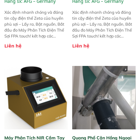
Hãng sx:
AFG – Germany
Hãng sx:
AFG – Germany
Xác định nhanh chóng và đáng
Xác định nhanh chóng và đáng
tin cậy điện thế Zeta của huyền
tin cậy điện thế Zeta của huyền
phù sợi – Lấy ra, Bật nguồn, Bắt
phù sợi – Lấy ra, Bật nguồn, Bắt
đầu đo Máy Phân Tích Điện Thế
đầu đo Máy Phân Tích Điện Thế
Sợi FPA touch! kết hợp các
Sợi FPA touch! kết hợp các
phương pháp đo điện thế Zeta đã
phương pháp đo điện thế Zeta đã
Liên hệ
Liên hệ
được chứng minh với sự đơn giản
được chứng minh với sự đơn giản
tuyệt vời trong thao tác và vận
tuyệt vời trong thao tác và vận
hành của các phiên bản FPA
hành của các phiên bản FPA
trước đó. Nhưng so với các phiên
trước đó. Nhưng so với các phiên
bản trước, FPA touch! nhỏ hơn và
bản trước, FPA touch! nhỏ hơn và
nhẹ hơn đáng kể, đồng thời được
nhẹ hơn đáng kể, đồng thời được
nâng cấp với các tính năng mới.
nâng cấp với các tính năng mới.
Máy Phân Tích NIR Cầm Tay
Quang Phổ Cận Hồng Ngoại