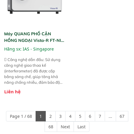
Máy QUANG PHỔ CẬN
HỒNG NGOẠI Vista-R FT-NIR
(Vista-R FT-NIR Analyzer)
Hãng sx:
IAS - Singapore
 Công nghệ dẫn đầu: Sử dụng
công nghệ giao thoa kế
(interferometer) đã được cấp
bằng sáng chế, giúp tăng khả
năng chống nhiễu, đảm bảo độ
ổn định và giảm tần suất lỗi. 
Liên hệ
Phạm vi ứng dụng rộng: Đáp ứng
nhu cầu kiểm tra đa dạng mẫu
mã và thông số trong nhiều
ngành công nghiệp khác nhau. 
Page 1 / 68
1
2
3
4
5
6
7
...
67
Độ nhạy cao: Trang bị đầu dò
InGaAs độ nhạy cao, cung cấp
68
Next
Last
phản hồi phổ tuyến tính đầy đủ,
đảm bảo độ chính xác và khả