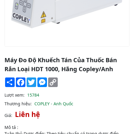
Máy Đo Độ Khuếch Tán Của Thuốc Bán
Rắn Loại HDT 1000, Hãng Copley/Anh
Share
Facebook
Twitter
Messenger
Copy
Link
Lượt xem:
15784
Thương hiệu:
COPLEY - Anh Quốc
Liên hệ
Giá:
Mô tả :
Tuân thủ Dược điển: Theo tiêu chuẩn có trong dược điển