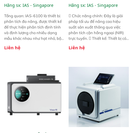
6100
NIR
Hãng sx:
IAS - Singapore
Hãng sx:
IAS - Singapore
Tổng quan: IAS-6100 là thiết bị
 Chức năng chính: Đây là giải
phân tích đa năng, được thiết kế
pháp tối ưu để nâng cao hiệu
để thực hiện phân tích định tính
suất sản xuất thông qua việc
và định lượng cho nhiều dạng
phân tích cận hồng ngoại (NIR)
mẫu khác nhau như hạt nhỏ, bột,
trực tuyến.  Thiết kế: Thiết bị có
bột nhão và chất lỏng. Thiết bị
thiết kế mạnh mẽ, mô-đun hóa,
Liên hệ
Liên hệ
này cho phép bất kỳ ai cũng có
hỗ trợ tản nhiệt tăng cường và đã
thể thực hiện phân tích đa thành
qua kiểm tra áp suất nghiêm
phần chỉ với một nút bấm đơn
ngặt.  Cam kết: Mang lại khả
giản, mọi lúc, mọi nơi. Chuyên
năng theo dõi thông số theo thời
dùng : phân tích mẫu nguyên liệu
gian thực và trực quan hóa dữ
thức ăn chăn nuôi, nguyên liệu
liệu để tăng chỉ số ROI cho doanh
thực phẩm, nông sản,..
nghiệp.