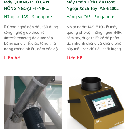
Máy QUANG PHỔ CẬN
Máy Phân Tích Cận Hồng
HỒNG NGOẠI FT-NIR
Ngoại Xách Tay IAS-5100
Analyzer Vista-R
(Portable NIR Analyzer)
Hãng sx:
IAS - Singapore
Hãng sx:
IAS - Singapore
 Công nghệ dẫn đầu: Sử dụng
Mô tả ngắn: IAS-5100 là máy
công nghệ giao thoa kế
quang phổ cận hồng ngoại (NIR)
(interferometer) đã được cấp
cầm tay, được thiết kế để phân
bằng sáng chế, giúp tăng khả
tích nhanh chóng và không phá
năng chống nhiễu, đảm bảo độ
hủy mẫu các chỉ tiêu chất lượng
ổn định và giảm tần suất lỗi. 
của nông sản. Phạm vi sử dụng:
Liên hệ
Liên hệ
Phạm vi ứng dụng rộng: Đáp ứng
Thiết bị linh hoạt cho nhiều kịch
nhu cầu kiểm tra đa dạng mẫu
bản khác nhau như tại điểm thu
mã và thông số trong nhiều
mua, trong xưởng sản xuất hoặc
ngành công nghiệp khác nhau. 
trực tiếp ngoài đồng ruộng.
Độ nhạy cao: Trang bị đầu dò
InGaAs độ nhạy cao, cung cấp
phản hồi phổ tuyến tính đầy đủ,
đảm bảo độ chính xác và khả
năng lặp lại tối ưu.