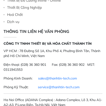
Thiết Bị Đo Lường Inline - Online
Thiết Bị Công Nghiệp
Hoá Chất
Dịch vụ
THÔNG TIN LIÊN HỆ VĂN PHÒNG
CÔNG TY TNHH THIẾT BỊ VÀ HÓA CHẤT THÀNH TÍN
VP HCM :
78 Đường Số 1A, Khu Phố 4, Phường Bình Tân, Thành
phố Hồ Chí Minh, Việt Nam
Điện thoại:
(028) 36 360 901
Fax:
(028) 36 360 902 MST:
0311941553
Phòng Kinh Doanh:
sales@thanhtin-tech.com
Phòng Kỹ Thuật:
service@thanhtin-tech.com
Ha Noi Office
(ADANA Complex)
: Adana Complex, Lô 3, Khu A1-
A2-A3, P.Long Biên, Tp.Hà Nội, Việt Nam