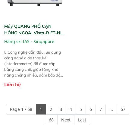
Máy QUANG PHỔ CẬN
HỒNG NGOẠI Vista-R FT-NIR
(Vista-R FT-NIR Analyzer)
Hãng sx:
IAS - Singapore
 Công nghệ dẫn đầu: Sử dụng
công nghệ giao thoa kế
(interferometer) đã được cấp
bằng sáng chế, giúp tăng khả
năng chống nhiễu, đảm bảo độ
ổn định và giảm tần suất lỗi. 
Liên hệ
Phạm vi ứng dụng rộng: Đáp ứng
nhu cầu kiểm tra đa dạng mẫu
mã và thông số trong nhiều
ngành công nghiệp khác nhau. 
Page 1 / 68
1
2
3
4
5
6
7
...
67
Độ nhạy cao: Trang bị đầu dò
InGaAs độ nhạy cao, cung cấp
68
Next
Last
phản hồi phổ tuyến tính đầy đủ,
đảm bảo độ chính xác và khả
năng lặp lại tối ưu.