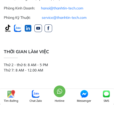
Phòng Kinh Doanh:
hanoi@thanhtin-tech.com
Phòng Kỹ Thuật:
service@thanhtin-tech.com
THỜI GIAN LÀM VIỆC
Thứ 2 - thứ 6: 8 AM - 5 PM
Thứ 7: 8 AM - 12.00 AM
Tìm đường
Chat Zalo
Hotline
Messenger
SMS
CÔNG TY TNHH THIẾT BỊ VÀ HÓA CHẤT THÀNH TÍN
Onl:
35
Ngày:
5760
Tháng:
58021
Tổng:
2996148