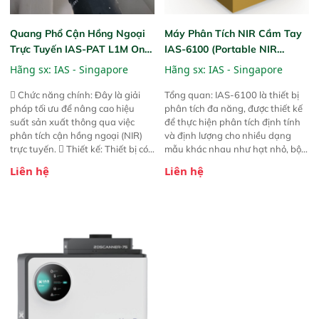
Quang Phổ Cận Hồng Ngoại
Máy Phân Tích NIR Cầm Tay
Trực Tuyến IAS-PAT L1M On-
IAS-6100 (Portable NIR
Line NIR
Analyzer)
Hãng sx:
IAS - Singapore
Hãng sx:
IAS - Singapore
 Chức năng chính: Đây là giải
Tổng quan: IAS-6100 là thiết bị
pháp tối ưu để nâng cao hiệu
phân tích đa năng, được thiết kế
suất sản xuất thông qua việc
để thực hiện phân tích định tính
phân tích cận hồng ngoại (NIR)
và định lượng cho nhiều dạng
trực tuyến.  Thiết kế: Thiết bị có
mẫu khác nhau như hạt nhỏ, bột,
thiết kế mạnh mẽ, mô-đun hóa,
bột nhão và chất lỏng. Thiết bị
Liên hệ
Liên hệ
hỗ trợ tản nhiệt tăng cường và đã
này cho phép bất kỳ ai cũng có
qua kiểm tra áp suất nghiêm
thể thực hiện phân tích đa thành
ngặt.  Cam kết: Mang lại khả
phần chỉ với một nút bấm đơn
năng theo dõi thông số theo thời
giản, mọi lúc, mọi nơi. Chuyên
gian thực và trực quan hóa dữ
dùng : phân tích mẫu nguyên liệu
liệu để tăng chỉ số ROI cho doanh
thức ăn chăn nuôi, nguyên liệu
nghiệp.
thực phẩm, nông sản,..