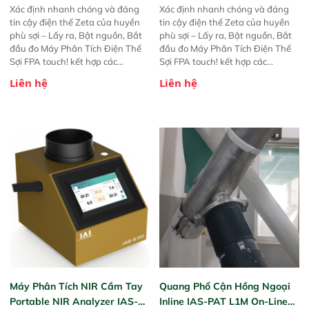
Xác định nhanh chóng và đáng
Xác định nhanh chóng và đáng
tin cậy điện thế Zeta của huyền
tin cậy điện thế Zeta của huyền
phù sợi – Lấy ra, Bật nguồn, Bắt
phù sợi – Lấy ra, Bật nguồn, Bắt
đầu đo Máy Phân Tích Điện Thế
đầu đo Máy Phân Tích Điện Thế
Sợi FPA touch! kết hợp các
Sợi FPA touch! kết hợp các
phương pháp đo điện thế Zeta đã
phương pháp đo điện thế Zeta đã
Liên hệ
Liên hệ
được chứng minh với sự đơn giản
được chứng minh với sự đơn giản
tuyệt vời trong thao tác và vận
tuyệt vời trong thao tác và vận
hành của các phiên bản FPA
hành của các phiên bản FPA
trước đó. Nhưng so với các phiên
trước đó. Nhưng so với các phiên
bản trước, FPA touch! nhỏ hơn và
bản trước, FPA touch! nhỏ hơn và
nhẹ hơn đáng kể, đồng thời được
nhẹ hơn đáng kể, đồng thời được
nâng cấp với các tính năng mới.
nâng cấp với các tính năng mới.
Máy Phân Tích NIR Cầm Tay
Quang Phổ Cận Hồng Ngoại
Portable NIR Analyzer IAS-
Inline IAS-PAT L1M On-Line