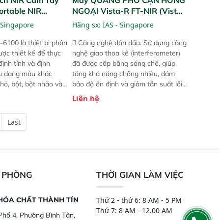
ortable NIR
NGOẠI Vista-R FT-NIR (Vista-
R FT-NIR Analyzer)
 Singapore
Hãng sx:
IAS - Singapore
-6100 là thiết bị phân
 Công nghệ dẫn đầu: Sử dụng công
ược thiết kế để thực
nghệ giao thoa kế (interferometer)
định tính và định
đã được cấp bằng sáng chế, giúp
ều dạng mẫu khác
tăng khả năng chống nhiễu, đảm
hỏ, bột, bột nhão và
bảo độ ổn định và giảm tần suất lỗi.
t bị này cho phép bất
 Phạm vi ứng dụng rộng: Đáp ứng
Liên hệ
hể thực hiện phân tích
nhu cầu kiểm tra đa dạng mẫu mã
chỉ với một nút bấm
và thông số trong nhiều ngành công
Last
úc, mọi nơi. Chuyên
nghiệp khác nhau.  Độ nhạy cao:
ch mẫu nguyên liệu
Trang bị đầu dò InGaAs độ nhạy
ôi, nguyên liệu thực
cao, cung cấp phản hồi phổ tuyến
,..
tính đầy đủ, đảm bảo độ chính xác
và khả năng lặp lại tối ưu.
N PHÒNG
THỜI GIAN LÀM VIỆC
 HÓA CHẤT THÀNH TÍN
Thứ 2 - thứ 6: 8 AM - 5 PM
Thứ 7: 8 AM - 12.00 AM
hố 4, Phường Bình Tân,