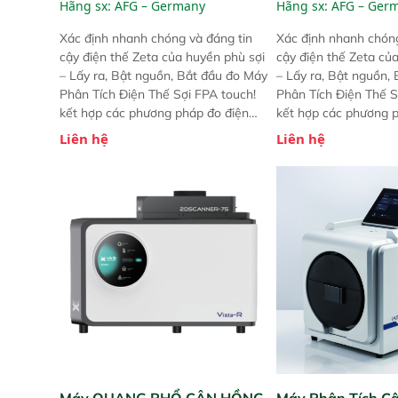
Hãng sx:
AFG – Germany
Hãng sx:
AFG – Ger
Xác định nhanh chóng và đáng tin
Xác định nhanh chóng
cậy điện thế Zeta của huyền phù sợi
cậy điện thế Zeta củ
– Lấy ra, Bật nguồn, Bắt đầu đo Máy
– Lấy ra, Bật nguồn,
Phân Tích Điện Thế Sợi FPA touch!
Phân Tích Điện Thế S
kết hợp các phương pháp đo điện
kết hợp các phương 
thế Zeta đã được chứng minh với sự
thế Zeta đã được chứ
Liên hệ
Liên hệ
đơn giản tuyệt vời trong thao tác và
đơn giản tuyệt vời tr
vận hành của các phiên bản FPA
vận hành của các ph
trước đó. Nhưng so với các phiên
trước đó. Nhưng so vớ
bản trước, FPA touch! nhỏ hơn và
bản trước, FPA touch
nhẹ hơn đáng kể, đồng thời được
nhẹ hơn đáng kể, đồn
nâng cấp với các tính năng mới.
nâng cấp với các tính
Máy QUANG PHỔ CẬN HỒNG
Máy Phân Tích C