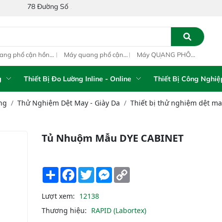
ường Số 1A, Khu Phố 4, Phường Bình Tân, Thành phố Hồ Chí Minh, Vi
ang phổ cận hồng
Máy quang phổ cận
Máy QUANG PHỔ
Máy
ại inline IAS-PAT
hồng ngoại xách tay
CẬN HỒNG NGOẠI
hồn
M On-Line NIR
IAS-5100 Portable
FT-NIR Analyzer
IAS
NIR Analyzer
Vista-R
NIR
g
Thiết Bị Đo Lường Inline - Online
Thiết Bị Công Nghiệ
ng
Thử Nghiệm Dệt May - Giày Da
Thiết bị thử nghiệm dệt may
Tủ Nhuộm Mẫu DYE CABINET
Share
Facebook
Twitter
Messenger
Copy
Link
Lượt xem:
12138
Thương hiệu:
RAPID (Labortex)