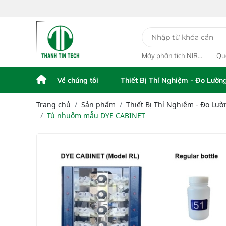
78 Đ
y Phân Tích Điện
Máy Phân Tích Điện
Máy phân tích NIR
Qu
hế FPA AFG
Thế FPA touch
cầm tay Portable NIR
ngo
Analyzer IAS-6100
L1
Về chúng tôi
Thiết Bị Thí Nghiệm - Đo Lườn
Trang chủ
Sản phẩm
Thiết Bị Thí Nghiệm - Đo Lườ
Tủ nhuộm mẫu DYE CABINET