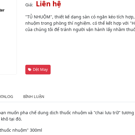
Liên hệ
Giá:
"TỦ NHUỘM", thiết kế dạng sàn có ngăn kéo tích hợp, 
nhuộm trong phòng thí nghiệm. có thể kết hợp với "
của chúng tôi để tránh người vận hành lấy nhầm thu
Dệt May
ATALOG
BÌNH LUẬN
bạn muốn pha chế dung dịch thuốc nhuộm và "chai lưu trữ" tương ứ
khô tại đó.
ng thuốc nhuộm" 300ml