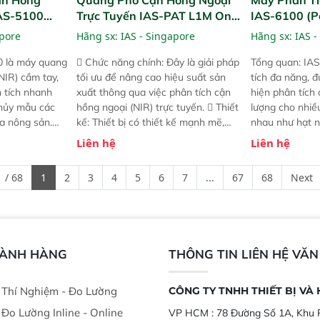
IAS-5100
Trực Tuyến IAS-PAT L1M On-
IAS-6100 (P
lyzer)
Line NIR
Analyzer)
apore
Hãng sx:
IAS - Singapore
Hãng sx:
IAS -
0 là máy quang
 Chức năng chính: Đây là giải pháp
Tổng quan: IAS
NIR) cầm tay,
tối ưu để nâng cao hiệu suất sản
tích đa năng, đ
n tích nhanh
xuất thông qua việc phân tích cận
hiện phân tích 
hủy mẫu các
hồng ngoại (NIR) trực tuyến.  Thiết
lượng cho nhi
ủa nông sản.
kế: Thiết bị có thiết kế mạnh mẽ,
nhau như hạt n
t bị linh hoạt
mô-đun hóa, hỗ trợ tản nhiệt tăng
chất lỏng. Thiế
Liên hệ
Liên hệ
hác nhau như
cường và đã qua kiểm tra áp suất
kỳ ai cũng có t
ong xưởng sản
nghiêm ngặt.  Cam kết: Mang lại
đa thành phần 
 / 68
1
2
3
4
5
6
7
...
67
68
Next
goài đồng
khả năng theo dõi thông số theo
đơn giản, mọi l
thời gian thực và trực quan hóa dữ
dùng : phân tí
liệu để tăng chỉ số ROI cho doanh
thức ăn chăn nu
nghiệp.
phẩm, nông sản
GÀNH HÀNG
THÔNG TIN LIÊN HỆ VĂ
ị Thí Nghiệm - Đo Lường
CÔNG TY TNHH THIẾT BỊ VÀ
ị Đo Lường Inline - Online
VP HCM :
78 Đường Số 1A, Khu P