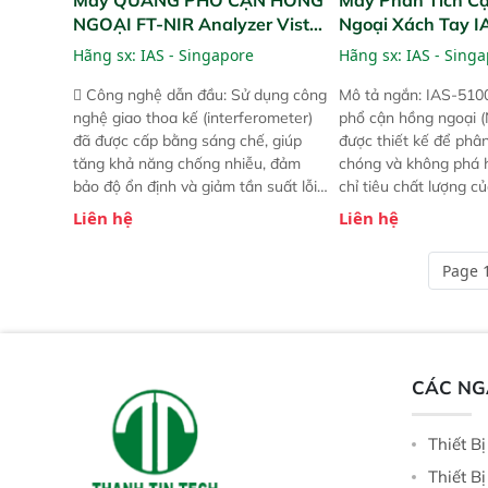
NGOẠI FT-NIR Analyzer Vista-
Ngoại Xách Tay 
R
(Portable NIR Ana
Hãng sx:
IAS - Singapore
Hãng sx:
IAS - Sing
 Công nghệ dẫn đầu: Sử dụng công
Mô tả ngắn: IAS-510
nghệ giao thoa kế (interferometer)
phổ cận hồng ngoại (
đã được cấp bằng sáng chế, giúp
được thiết kế để phâ
tăng khả năng chống nhiễu, đảm
chóng và không phá 
bảo độ ổn định và giảm tần suất lỗi.
chỉ tiêu chất lượng c
 Phạm vi ứng dụng rộng: Đáp ứng
Phạm vi sử dụng: Thiế
Liên hệ
Liên hệ
nhu cầu kiểm tra đa dạng mẫu mã
cho nhiều kịch bản k
và thông số trong nhiều ngành công
tại điểm thu mua, tr
Page 1
nghiệp khác nhau.  Độ nhạy cao:
xuất hoặc trực tiếp n
Trang bị đầu dò InGaAs độ nhạy
ruộng.
cao, cung cấp phản hồi phổ tuyến
tính đầy đủ, đảm bảo độ chính xác
và khả năng lặp lại tối ưu.
CÁC N
Thiết B
Thiết B