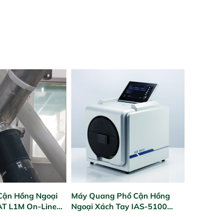
Cận Hồng Ngoại
Máy Quang Phổ Cận Hồng
PAT L1M On-Line
Ngoại Xách Tay IAS-5100
Portable NIR Analyzer