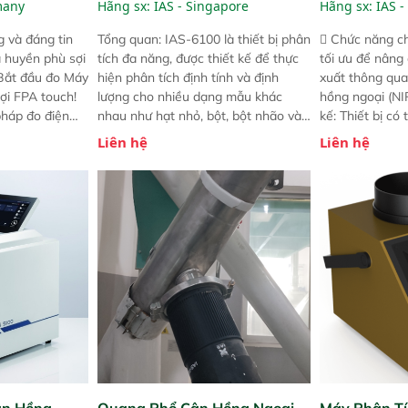
many
Hãng sx:
IAS - Singapore
Hãng sx:
IAS -
 và đáng tin
Tổng quan: IAS-6100 là thiết bị phân
 Chức năng ch
a huyền phù sợi
tích đa năng, được thiết kế để thực
tối ưu để nâng
 Bắt đầu đo Máy
hiện phân tích định tính và định
xuất thông qua
ợi FPA touch!
lượng cho nhiều dạng mẫu khác
hồng ngoại (NIR
pháp đo điện
nhau như hạt nhỏ, bột, bột nhão và
kế: Thiết bị có
ng minh với sự
chất lỏng. Thiết bị này cho phép bất
mô-đun hóa, hỗ
Liên hệ
Liên hệ
ong thao tác và
kỳ ai cũng có thể thực hiện phân tích
cường và đã qu
iên bản FPA
đa thành phần chỉ với một nút bấm
nghiêm ngặt. 
i các phiên
đơn giản, mọi lúc, mọi nơi. Chuyên
khả năng theo 
! nhỏ hơn và
dùng : phân tích mẫu nguyên liệu
thời gian thực 
g thời được
thức ăn chăn nuôi, nguyên liệu thực
liệu để tăng c
 năng mới.
phẩm, nông sản,..
nghiệp.
ận Hồng
Quang Phổ Cận Hồng Ngoại
Máy Phân Tí