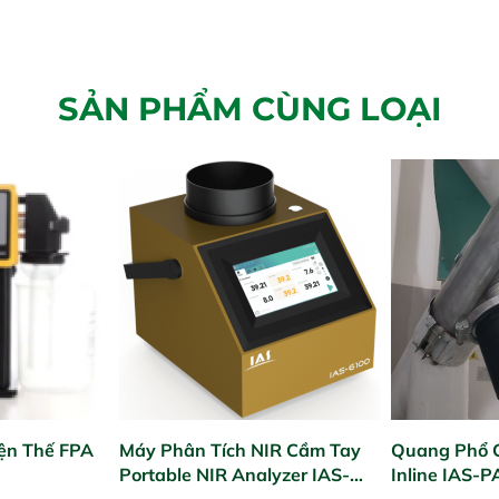
SẢN PHẨM CÙNG LOẠI
ện Thế FPA
Máy Phân Tích NIR Cầm Tay
Quang Phổ 
Portable NIR Analyzer IAS-
Inline IAS-
6100
NIR