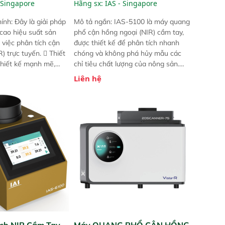
 Singapore
Hãng sx:
IAS - Singapore
ính: Đây là giải pháp
Mô tả ngắn: IAS-5100 là máy quang
 cao hiệu suất sản
phổ cận hồng ngoại (NIR) cầm tay,
 việc phân tích cận
được thiết kế để phân tích nhanh
) trực tuyến.  Thiết
chóng và không phá hủy mẫu các
 thiết kế mạnh mẽ,
chỉ tiêu chất lượng của nông sản.
 trợ tản nhiệt tăng
Phạm vi sử dụng: Thiết bị linh hoạt
Liên hệ
a kiểm tra áp suất
cho nhiều kịch bản khác nhau như
 Cam kết: Mang lại
tại điểm thu mua, trong xưởng sản
dõi thông số theo
xuất hoặc trực tiếp ngoài đồng
và trực quan hóa dữ
ruộng.
hỉ số ROI cho doanh
ch NIR Cầm Tay
Máy QUANG PHỔ CẬN HỒNG