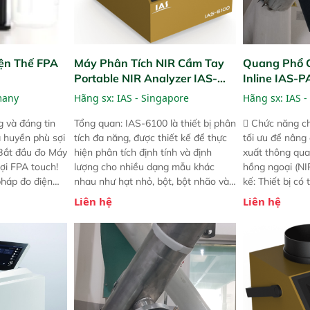
ện Thế FPA
Máy Phân Tích NIR Cầm Tay
Quang Phổ 
Portable NIR Analyzer IAS-
Inline IAS-
6100
NIR
many
Hãng sx:
IAS - Singapore
Hãng sx:
IAS -
 và đáng tin
Tổng quan: IAS-6100 là thiết bị phân
 Chức năng ch
a huyền phù sợi
tích đa năng, được thiết kế để thực
tối ưu để nâng
 Bắt đầu đo Máy
hiện phân tích định tính và định
xuất thông qua
ợi FPA touch!
lượng cho nhiều dạng mẫu khác
hồng ngoại (NIR
pháp đo điện
nhau như hạt nhỏ, bột, bột nhão và
kế: Thiết bị có
ng minh với sự
chất lỏng. Thiết bị này cho phép bất
mô-đun hóa, hỗ
Liên hệ
Liên hệ
ong thao tác và
kỳ ai cũng có thể thực hiện phân tích
cường và đã qu
iên bản FPA
đa thành phần chỉ với một nút bấm
nghiêm ngặt. 
i các phiên
đơn giản, mọi lúc, mọi nơi. Chuyên
khả năng theo 
! nhỏ hơn và
dùng : phân tích mẫu nguyên liệu
thời gian thực 
g thời được
thức ăn chăn nuôi, nguyên liệu thực
liệu để tăng c
 năng mới.
phẩm, nông sản,..
nghiệp.