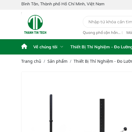
ình Tân, Thành phố Hồ Chí Minh, Việt Nam
y Phân Tích Điện
Máy phân tích NIR
Quang phổ cận hồng
Má
ế FPA touch
cầm tay Portable NIR
ngoại inline IAS-PAT
hồ
Analyzer IAS-6100
L1M On-Line NIR
IA
NI
Về chúng tôi
Thiết Bị Thí Nghiệm - Đo Lườn
Trang chủ
Sản phẩm
Thiết Bị Thí Nghiệm - Đo Lườ