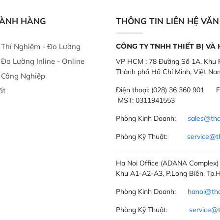
nghiệp.
phẩm, nông sản
GÀNH HÀNG
THÔNG TIN LIÊN HỆ VĂ
ị Thí Nghiệm - Đo Lường
CÔNG TY TNHH THIẾT BỊ VÀ
ị Đo Lường Inline - Online
VP HCM :
78 Đường Số 1A, Khu P
Thành phố Hồ Chí Minh, Việt Na
ị Công Nghiệp
Điện thoại:
(028) 36 360 901
F
ất
MST: 0311941553
Phòng Kinh Doanh:
sales@tha
Phòng Kỹ Thuật:
service@t
Ha Noi Office
(ADANA Complex)
Khu A1-A2-A3, P.Long Biên, Tp.H
Phòng Kinh Doanh:
hanoi@tha
Phòng Kỹ Thuật:
service@