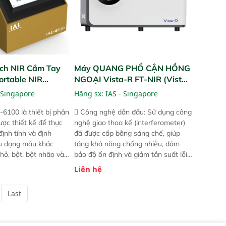
ch NIR Cầm Tay
Máy QUANG PHỔ CẬN HỒNG
ortable NIR
NGOẠI Vista-R FT-NIR (Vista-
R FT-NIR Analyzer)
 Singapore
Hãng sx:
IAS - Singapore
-6100 là thiết bị phân
 Công nghệ dẫn đầu: Sử dụng công
ược thiết kế để thực
nghệ giao thoa kế (interferometer)
định tính và định
đã được cấp bằng sáng chế, giúp
ều dạng mẫu khác
tăng khả năng chống nhiễu, đảm
hỏ, bột, bột nhão và
bảo độ ổn định và giảm tần suất lỗi.
t bị này cho phép bất
 Phạm vi ứng dụng rộng: Đáp ứng
Liên hệ
hể thực hiện phân tích
nhu cầu kiểm tra đa dạng mẫu mã
chỉ với một nút bấm
và thông số trong nhiều ngành công
Last
úc, mọi nơi. Chuyên
nghiệp khác nhau.  Độ nhạy cao:
ch mẫu nguyên liệu
Trang bị đầu dò InGaAs độ nhạy
ôi, nguyên liệu thực
cao, cung cấp phản hồi phổ tuyến