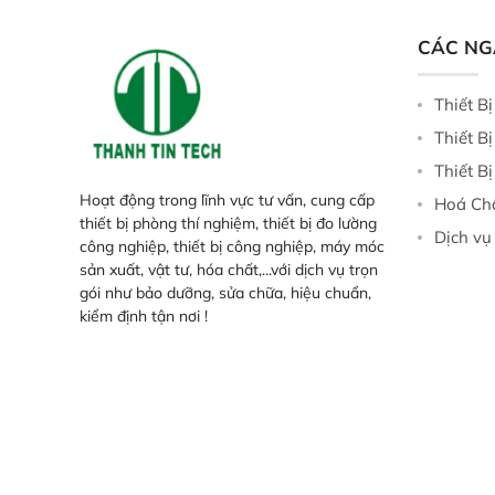
tính đầy đủ, đảm bảo độ chính xác
và khả năng lặp lại tối ưu.
CÁC N
Thiết B
Thiết B
Thiết B
Hoạt động trong lĩnh vực tư vấn, cung cấp
Hoá Ch
thiết bị phòng thí nghiệm, thiết bị đo lường
Dịch vụ
công nghiệp, thiết bị công nghiệp, máy móc
sản xuất, vật tư, hóa chất,...với dịch vụ trọn
gói như bảo dưỡng, sửa chữa, hiệu chuẩn,
kiểm định tận nơi !