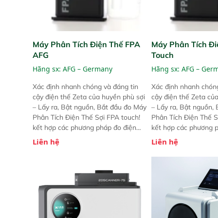
Máy Phân Tích Điện Thế FPA
Máy Phân Tích Đi
AFG
Touch
Hãng sx:
AFG – Germany
Hãng sx:
AFG – Ger
Xác định nhanh chóng và đáng tin
Xác định nhanh chóng
cậy điện thế Zeta của huyền phù sợi
cậy điện thế Zeta củ
– Lấy ra, Bật nguồn, Bắt đầu đo Máy
– Lấy ra, Bật nguồn,
Phân Tích Điện Thế Sợi FPA touch!
Phân Tích Điện Thế S
kết hợp các phương pháp đo điện
kết hợp các phương 
thế Zeta đã được chứng minh với sự
thế Zeta đã được chứ
Liên hệ
Liên hệ
đơn giản tuyệt vời trong thao tác và
đơn giản tuyệt vời tr
vận hành của các phiên bản FPA
vận hành của các ph
trước đó. Nhưng so với các phiên
trước đó. Nhưng so vớ
bản trước, FPA touch! nhỏ hơn và
bản trước, FPA touch
nhẹ hơn đáng kể, đồng thời được
nhẹ hơn đáng kể, đồn
nâng cấp với các tính năng mới.
nâng cấp với các tính