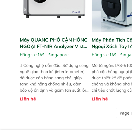
Máy QUANG PHỔ CẬN HỒNG
Máy Phân Tích C
NGOẠI FT-NIR Analyzer Vista-
Ngoại Xách Tay 
R
(Portable NIR Ana
Hãng sx:
IAS - Singapore
Hãng sx:
IAS - Sing
 Công nghệ dẫn đầu: Sử dụng công
Mô tả ngắn: IAS-510
nghệ giao thoa kế (interferometer)
phổ cận hồng ngoại (
đã được cấp bằng sáng chế, giúp
được thiết kế để phâ
tăng khả năng chống nhiễu, đảm
chóng và không phá 
bảo độ ổn định và giảm tần suất lỗi.
chỉ tiêu chất lượng c
 Phạm vi ứng dụng rộng: Đáp ứng
Phạm vi sử dụng: Thiế
Liên hệ
Liên hệ
nhu cầu kiểm tra đa dạng mẫu mã
cho nhiều kịch bản k
và thông số trong nhiều ngành công
tại điểm thu mua, tr
Page 1
nghiệp khác nhau.  Độ nhạy cao:
xuất hoặc trực tiếp n
Trang bị đầu dò InGaAs độ nhạy
ruộng.
cao, cung cấp phản hồi phổ tuyến