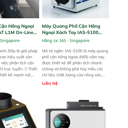
Cận Hồng Ngoại
Máy Quang Phổ Cận Hồng
PAT L1M On-Line
Ngoại Xách Tay IAS-5100
Portable NIR Analyzer
 Singapore
Hãng sx:
IAS - Singapore
ính: Đây là giải pháp
Mô tả ngắn: IAS-5100 là máy quang
 cao hiệu suất sản
phổ cận hồng ngoại (NIR) cầm tay,
 việc phân tích cận
được thiết kế để phân tích nhanh
) trực tuyến.  Thiết
chóng và không phá hủy mẫu các
 thiết kế mạnh mẽ,
chỉ tiêu chất lượng của nông sản.
 trợ tản nhiệt tăng
Phạm vi sử dụng: Thiết bị linh hoạt
Liên hệ
a kiểm tra áp suất
cho nhiều kịch bản khác nhau như
 Cam kết: Mang lại
tại điểm thu mua, trong xưởng sản
dõi thông số theo
xuất hoặc trực tiếp ngoài đồng
và trực quan hóa dữ
ruộng.
hỉ số ROI cho doanh