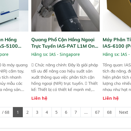
ận Hồng
Quang Phổ Cận Hồng Ngoại
Máy Phân Tí
IAS-5100
Trực Tuyến IAS-PAT L1M On-
IAS-6100 (P
lyzer)
Line NIR
Analyzer)
apore
Hãng sx:
IAS - Singapore
Hãng sx:
IAS -
0 là máy quang
 Chức năng chính: Đây là giải pháp
Tổng quan: IAS
NIR) cầm tay,
tối ưu để nâng cao hiệu suất sản
tích đa năng, đ
n tích nhanh
xuất thông qua việc phân tích cận
hiện phân tích 
hủy mẫu các
hồng ngoại (NIR) trực tuyến.  Thiết
lượng cho nhi
ủa nông sản.
kế: Thiết bị có thiết kế mạnh mẽ,
nhau như hạt n
t bị linh hoạt
mô-đun hóa, hỗ trợ tản nhiệt tăng
chất lỏng. Thiế
Liên hệ
Liên hệ
hác nhau như
cường và đã qua kiểm tra áp suất
kỳ ai cũng có t
ong xưởng sản
nghiêm ngặt.  Cam kết: Mang lại
đa thành phần 
 / 68
1
2
3
4
5
6
7
...
67
68
Next
goài đồng
khả năng theo dõi thông số theo
đơn giản, mọi l
thời gian thực và trực quan hóa dữ
dùng : phân tí
liệu để tăng chỉ số ROI cho doanh
thức ăn chăn nu