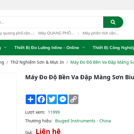
y quang phổ cận
Máy QUANG PHỔ
Máy phân tích cận
Qua
ng ngoại xách tay
CẬN HỒNG NGOẠI
hồng ngoại xách tay
ngo
S-5100 Portable
FT-NIR Analyzer
IAS-5100 (Portable
PAT
R Analyzer
Vista-R
NIR Analyzer)
g
Thiết Bị Đo Lường Inline - Online
Thiết Bị Công Nghiệ
ng
Thử Nghiệm Sơn & Mực In
Máy Đo Độ Bền Va Đập Màng S
Máy Đo Độ Bền Va Đập Màng Sơn Bi
Share
Facebook
Twitter
Messenger
Copy
Link
Lượt xem:
11999
Thương hiệu:
Biuged Instruments - China
Liên hệ
Giá: