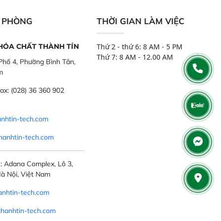
,..
tính đầy đủ, đảm bảo độ chính xác
và khả năng lặp lại tối ưu.
N PHÒNG
THỜI GIAN LÀM VIỆC
 HÓA CHẤT THÀNH TÍN
Thứ 2 - thứ 6: 8 AM - 5 PM
Thứ 7: 8 AM - 12.00 AM
hố 4, Phường Bình Tân,
m
ax:
(028) 36 360 902
nhtin-tech.com
hanhtin-tech.com
: Adana Complex, Lô 3,
à Nội, Việt Nam
nhtin-tech.com
thanhtin-tech.com