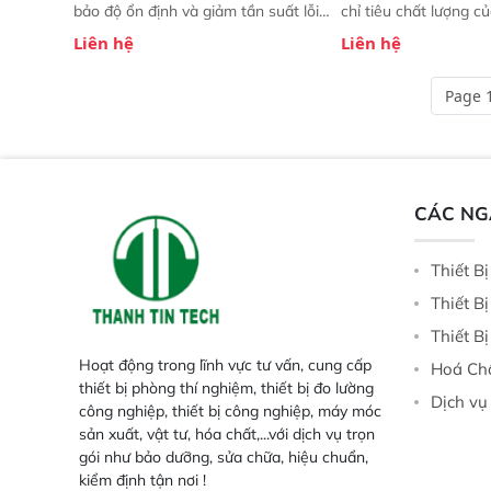
bảo độ ổn định và giảm tần suất lỗi.
chỉ tiêu chất lượng c
 Phạm vi ứng dụng rộng: Đáp ứng
Phạm vi sử dụng: Thiế
Liên hệ
Liên hệ
nhu cầu kiểm tra đa dạng mẫu mã
cho nhiều kịch bản k
và thông số trong nhiều ngành công
tại điểm thu mua, tr
Page 1
nghiệp khác nhau.  Độ nhạy cao:
xuất hoặc trực tiếp n
Trang bị đầu dò InGaAs độ nhạy
ruộng.
cao, cung cấp phản hồi phổ tuyến
tính đầy đủ, đảm bảo độ chính xác
và khả năng lặp lại tối ưu.
CÁC N
Thiết B
Thiết B
Thiết B
Hoạt động trong lĩnh vực tư vấn, cung cấp
Hoá Ch
thiết bị phòng thí nghiệm, thiết bị đo lường
Dịch vụ
công nghiệp, thiết bị công nghiệp, máy móc
sản xuất, vật tư, hóa chất,...với dịch vụ trọn
gói như bảo dưỡng, sửa chữa, hiệu chuẩn,
kiểm định tận nơi !