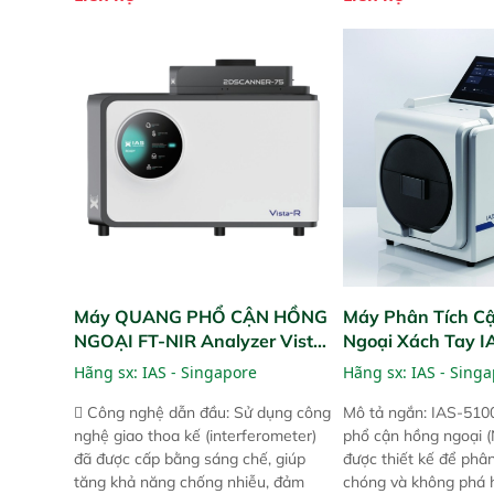
đơn giản tuyệt vời trong thao tác và
đơn giản tuyệt vời tr
vận hành của các phiên bản FPA
vận hành của các ph
trước đó. Nhưng so với các phiên
trước đó. Nhưng so vớ
bản trước, FPA touch! nhỏ hơn và
bản trước, FPA touch
nhẹ hơn đáng kể, đồng thời được
nhẹ hơn đáng kể, đồn
nâng cấp với các tính năng mới.
nâng cấp với các tính
Máy QUANG PHỔ CẬN HỒNG
Máy Phân Tích C
NGOẠI FT-NIR Analyzer Vista-
Ngoại Xách Tay 
R
(Portable NIR Ana
Hãng sx:
IAS - Singapore
Hãng sx:
IAS - Sing
 Công nghệ dẫn đầu: Sử dụng công
Mô tả ngắn: IAS-510
nghệ giao thoa kế (interferometer)
phổ cận hồng ngoại (
đã được cấp bằng sáng chế, giúp
được thiết kế để phâ
tăng khả năng chống nhiễu, đảm
chóng và không phá 