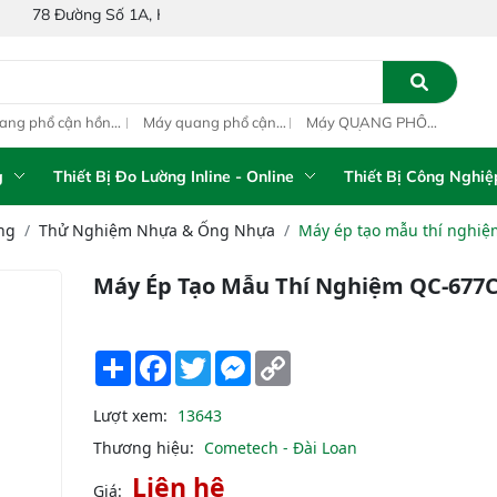
Số 1A, Khu Phố 4, Phường Bình Tân, Thành phố Hồ Chí Minh, Việt N
ang phổ cận hồng
Máy quang phổ cận
Máy QUANG PHỔ
Máy
ại inline IAS-PAT
hồng ngoại xách tay
CẬN HỒNG NGOẠI
hồn
M On-Line NIR
IAS-5100 Portable
FT-NIR Analyzer
IAS
NIR Analyzer
Vista-R
NIR
g
Thiết Bị Đo Lường Inline - Online
Thiết Bị Công Nghiệ
ng
Thử Nghiệm Nhựa & Ống Nhựa
Máy ép tạo mẫu thí nghi
Máy Ép Tạo Mẫu Thí Nghiệm QC-677
Share
Facebook
Twitter
Messenger
Copy
Link
Lượt xem:
13643
Thương hiệu:
Cometech - Đài Loan
Liên hệ
Giá: