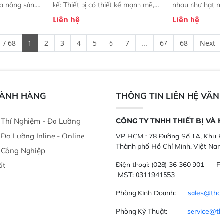
ủa nông sản.
kế: Thiết bị có thiết kế mạnh mẽ,
nhau như hạt n
t bị linh hoạt
mô-đun hóa, hỗ trợ tản nhiệt tăng
chất lỏng. Thiế
Liên hệ
Liên hệ
hác nhau như
cường và đã qua kiểm tra áp suất
kỳ ai cũng có t
ong xưởng sản
nghiêm ngặt.  Cam kết: Mang lại
đa thành phần 
 / 68
1
2
3
4
5
6
7
...
67
68
Next
goài đồng
khả năng theo dõi thông số theo
đơn giản, mọi l
thời gian thực và trực quan hóa dữ
dùng : phân tí
liệu để tăng chỉ số ROI cho doanh
thức ăn chăn nu
nghiệp.
phẩm, nông sản
GÀNH HÀNG
THÔNG TIN LIÊN HỆ VĂ
ị Thí Nghiệm - Đo Lường
CÔNG TY TNHH THIẾT BỊ VÀ
ị Đo Lường Inline - Online
VP HCM :
78 Đường Số 1A, Khu P
Thành phố Hồ Chí Minh, Việt Na
ị Công Nghiệp
Điện thoại:
(028) 36 360 901
F
ất
MST: 0311941553
Phòng Kinh Doanh:
sales@tha
Phòng Kỹ Thuật:
service@t