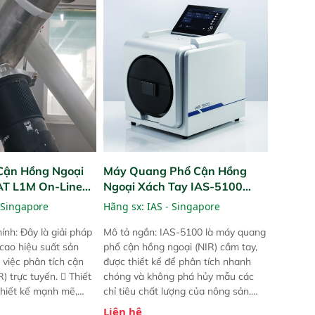
Cận Hồng Ngoại
Máy Quang Phổ Cận Hồng
PAT L1M On-Line
Ngoại Xách Tay IAS-5100
Portable NIR Analyzer
 Singapore
Hãng sx:
IAS - Singapore
ính: Đây là giải pháp
Mô tả ngắn: IAS-5100 là máy quang
 cao hiệu suất sản
phổ cận hồng ngoại (NIR) cầm tay,
 việc phân tích cận
được thiết kế để phân tích nhanh
) trực tuyến.  Thiết
chóng và không phá hủy mẫu các
 thiết kế mạnh mẽ,
chỉ tiêu chất lượng của nông sản.
 trợ tản nhiệt tăng
Phạm vi sử dụng: Thiết bị linh hoạt
Liên hệ