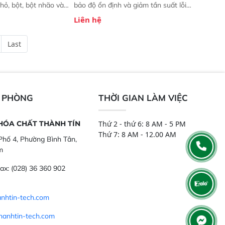
hỏ, bột, bột nhão và
bảo độ ổn định và giảm tần suất lỗi.
t bị này cho phép bất
 Phạm vi ứng dụng rộng: Đáp ứng
Liên hệ
hể thực hiện phân tích
nhu cầu kiểm tra đa dạng mẫu mã
chỉ với một nút bấm
và thông số trong nhiều ngành công
Last
úc, mọi nơi. Chuyên
nghiệp khác nhau.  Độ nhạy cao:
ch mẫu nguyên liệu
Trang bị đầu dò InGaAs độ nhạy
ôi, nguyên liệu thực
cao, cung cấp phản hồi phổ tuyến
,..
tính đầy đủ, đảm bảo độ chính xác
và khả năng lặp lại tối ưu.
N PHÒNG
THỜI GIAN LÀM VIỆC
 HÓA CHẤT THÀNH TÍN
Thứ 2 - thứ 6: 8 AM - 5 PM
Thứ 7: 8 AM - 12.00 AM
hố 4, Phường Bình Tân,
m
ax:
(028) 36 360 902
nhtin-tech.com
hanhtin-tech.com