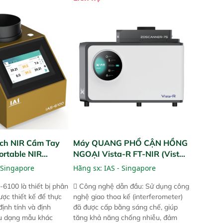
a kiểm tra áp suất
cho nhiều kịch bản khác nhau như
 Cam kết: Mang lại
tại điểm thu mua, trong xưởng sản
dõi thông số theo
xuất hoặc trực tiếp ngoài đồng
và trực quan hóa dữ
ruộng.
hỉ số ROI cho doanh
ch NIR Cầm Tay
Máy QUANG PHỔ CẬN HỒNG
ortable NIR
NGOẠI Vista-R FT-NIR (Vista-
R FT-NIR Analyzer)
 Singapore
Hãng sx:
IAS - Singapore
-6100 là thiết bị phân
 Công nghệ dẫn đầu: Sử dụng công
ược thiết kế để thực
nghệ giao thoa kế (interferometer)
định tính và định
đã được cấp bằng sáng chế, giúp
ều dạng mẫu khác
tăng khả năng chống nhiễu, đảm