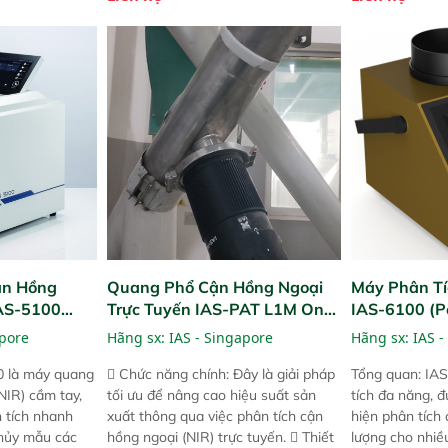
ong thao tác và
kỳ ai cũng có thể thực hiện phân tích
cường và đã qu
iên bản FPA
đa thành phần chỉ với một nút bấm
nghiêm ngặt. 
i các phiên
đơn giản, mọi lúc, mọi nơi. Chuyên
khả năng theo 
! nhỏ hơn và
dùng : phân tích mẫu nguyên liệu
thời gian thực 
g thời được
thức ăn chăn nuôi, nguyên liệu thực
liệu để tăng c
 năng mới.
phẩm, nông sản,..
nghiệp.
ận Hồng
Quang Phổ Cận Hồng Ngoại
Máy Phân Tí
IAS-5100
Trực Tuyến IAS-PAT L1M On-
IAS-6100 (P
lyzer)
Line NIR
Analyzer)
apore
Hãng sx:
IAS - Singapore
Hãng sx:
IAS -
0 là máy quang
 Chức năng chính: Đây là giải pháp
Tổng quan: IAS
NIR) cầm tay,
tối ưu để nâng cao hiệu suất sản
tích đa năng, đ
n tích nhanh
xuất thông qua việc phân tích cận
hiện phân tích 
hủy mẫu các
hồng ngoại (NIR) trực tuyến.  Thiết
lượng cho nhi