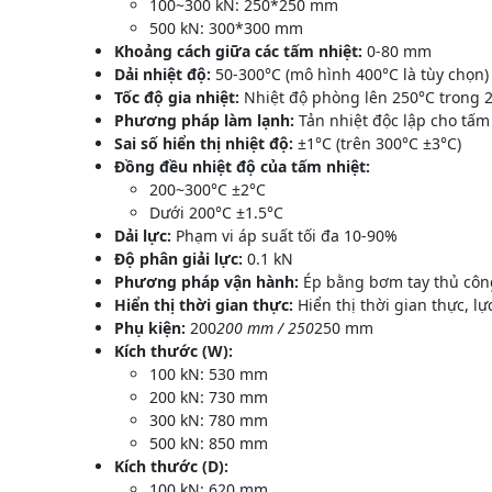
100~300 kN: 250*250 mm
500 kN: 300*300 mm
Khoảng cách giữa các tấm nhiệt:
0-80 mm
Dải nhiệt độ:
50-300°C (mô hình 400°C là tùy chọn)
Tốc độ gia nhiệt:
Nhiệt độ phòng lên 250°C trong 
Phương pháp làm lạnh:
Tản nhiệt độc lập cho tấm 
Sai số hiển thị nhiệt độ:
±1°C (trên 300°C ±3°C)
Đồng đều nhiệt độ của tấm nhiệt:
200~300°C ±2°C
Dưới 200°C ±1.5°C
Dải lực:
Phạm vi áp suất tối đa 10-90%
Độ phân giải lực:
0.1 kN
Phương pháp vận hành:
Ép bằng bơm tay thủ côn
Hiển thị thời gian thực:
Hiển thị thời gian thực, lự
Phụ kiện:
200
200 mm / 250
250 mm
Kích thước (W):
100 kN: 530 mm
200 kN: 730 mm
300 kN: 780 mm
500 kN: 850 mm
Kích thước (D):
100 kN: 620 mm