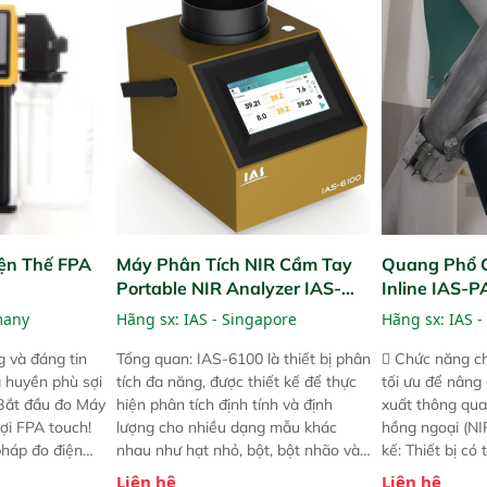
ện Thế FPA
Máy Phân Tích NIR Cầm Tay
Quang Phổ 
Portable NIR Analyzer IAS-
Inline IAS-
6100
NIR
many
Hãng sx:
IAS - Singapore
Hãng sx:
IAS -
 và đáng tin
Tổng quan: IAS-6100 là thiết bị phân
 Chức năng ch
a huyền phù sợi
tích đa năng, được thiết kế để thực
tối ưu để nâng
 Bắt đầu đo Máy
hiện phân tích định tính và định
xuất thông qua
ợi FPA touch!
lượng cho nhiều dạng mẫu khác
hồng ngoại (NIR
pháp đo điện
nhau như hạt nhỏ, bột, bột nhão và
kế: Thiết bị có
ng minh với sự
chất lỏng. Thiết bị này cho phép bất
mô-đun hóa, hỗ
Liên hệ
Liên hệ