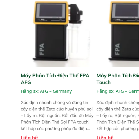
Máy Phân Tích Điện Thế FPA
Máy Phân Tích Đi
AFG
Touch
Hãng sx:
AFG – Germany
Hãng sx:
AFG – Ger
Xác định nhanh chóng và đáng tin
Xác định nhanh chóng
cậy điện thế Zeta của huyền phù sợi
cậy điện thế Zeta củ
– Lấy ra, Bật nguồn, Bắt đầu đo Máy
– Lấy ra, Bật nguồn,
Phân Tích Điện Thế Sợi FPA touch!
Phân Tích Điện Thế S
kết hợp các phương pháp đo điện
kết hợp các phương 
thế Zeta đã được chứng minh với sự
thế Zeta đã được chứ
Liên hệ
Liên hệ