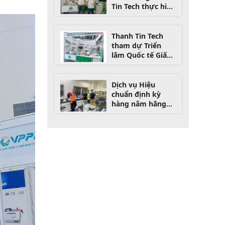
18/10/2025)
Tin Tech thực hiện
Service định kỳ
(miễn phí ) cho
khách VIP ngành
Thanh Tin Tech
giấy
tham dự Triển
lãm Quốc tế Giấy
và Bao bì Việt
Nam 2025 - VPPE
2025
Dịch vụ Hiệu
chuẩn định kỳ
hàng năm hãng
Emco Germany
4/2025