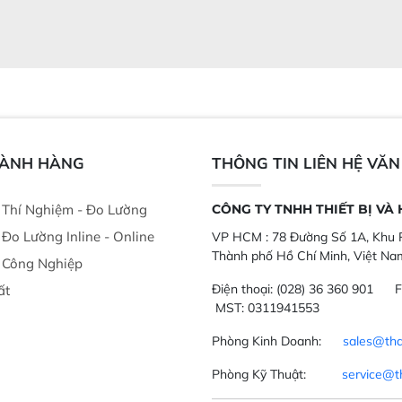
GÀNH HÀNG
THÔNG TIN LIÊN HỆ VĂ
ị Thí Nghiệm - Đo Lường
CÔNG TY TNHH THIẾT BỊ VÀ
ị Đo Lường Inline - Online
VP HCM :
78 Đường Số 1A, Khu P
Thành phố Hồ Chí Minh, Việt Na
ị Công Nghiệp
Điện thoại:
(028) 36 360 901
F
ất
MST: 0311941553
Phòng Kinh Doanh:
sales@tha
Phòng Kỹ Thuật:
service@t