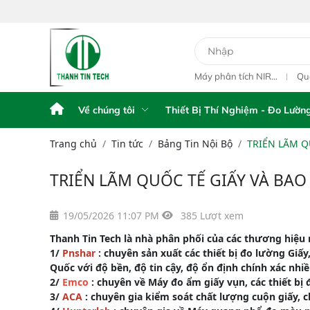
78 Đường Số 1A,
y Phân Tích Điện
Máy Phân Tích Điện
Máy phân tích NIR
Qu
hế FPA AFG
Thế FPA touch
cầm tay Portable NIR
ngo
Analyzer IAS-6100
L1
Về chúng tôi
Thiết Bị Thí Nghiệm - Đo Lườn
Trang chủ
Tin tức
Bảng Tin Nội Bộ
TRIỂN LÃM QU
TRIỂN LÃM QUỐC TẾ GIẤY VÀ BAO 
19/05/2026 11:07 PM
385 Lượt xem
Thanh Tin Tech là nhà phân phối của các thương hiệ
1/
Pnshar
: chuyên sản xuất các thiết bị đo lường Giấy
Quốc với độ bền, độ tin cậy, độ ổn định chính xác nh
2/
Emco
: chuyên về Máy đo ẩm giấy vụn, các thiết bị
3/
ACA
: chuyên gia kiểm soát chất lượng cuộn giấy, ch