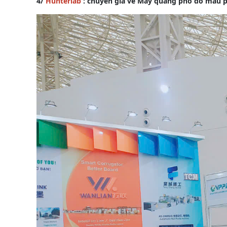
4/
Hunterlab
: chuyên gia về Máy quang phổ đo màu p