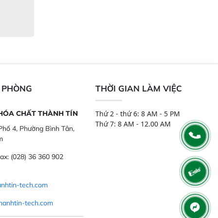
N PHÒNG
THỜI GIAN LÀM VIỆC
 HÓA CHẤT THÀNH TÍN
Thứ 2 - thứ 6: 8 AM - 5 PM
Thứ 7: 8 AM - 12.00 AM
hố 4, Phường Bình Tân,
m
ax:
(028) 36 360 902
nhtin-tech.com
hanhtin-tech.com