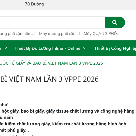
 Khu Phố 4, Phường Bình Tân, Thành phố Hồ Chí Minh, Việt Nam
ang phổ cận hồng
Máy quang phổ cận
Máy QUANG PHỔ
Máy
ại inline IAS-PAT
hồng ngoại xách tay
CẬN HỒNG NGOẠI
hồn
M On-Line NIR
IAS-5100 Portable
FT-NIR Analyzer
IAS
NIR Analyzer
Vista-R
NIR
g
Thiết Bị Đo Lường Inline - Online
Thiết Bị Công Nghiệ
ỐC TẾ GIẤY VÀ BAO BÌ VIỆT NAM LẦN 3 VPPE 2026
BÌ VIỆT NAM LẦN 3 VPPE 2026
u như
, bột giấy, bao bì giấy, giấy tissue chất lượng và công nghệ hàng
iều năm
 đo kiểm chất lượng giấy, kiểm tra chất lượng bằng hình ảnh
ất phủ giấy,..