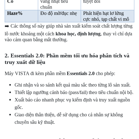
Co
vàng nhạt tiêu
tuyệt đối
chuẩn
Haze%
Đo độ mờ/đục nhẹ
Phát hiện hạt lơ lửng
cực nhỏ, tạp chất vi mô
➡️
Các thông số này giúp nhà sản xuất kiểm soát chất lượng từng
lô nước khoáng một cách
khoa học, định lượng
, thay vì chỉ dựa
vào cảm quan bằng mắt thường.
2.
Essentials 2.
0:
Phần mềm tối ưu hóa phân tích và
truy xuất dữ liệu
Máy VISTA đi kèm phần mềm
Essentials 2.0
cho phép:
Ghi nhận và so sánh kết quả màu sắc theo từng lô sản xuất.
Thiết lập ngưỡng cảnh báo (pass/fail) theo tiêu chuẩn nội bộ.
Xuất báo cáo nhanh phục vụ kiểm định và truy xuất nguồn
gốc.
Giao diện thân thiện, dễ sử dụng cho cả nhân sự không
chuyên sâu kỹ thuật.