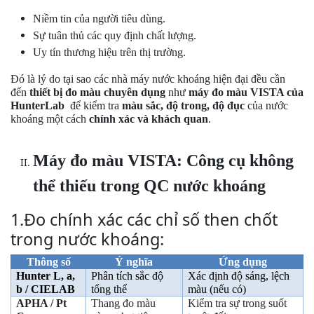
Niềm tin của người tiêu dùng.
Sự tuân thủ các quy định chất lượng.
Uy tín thương hiệu trên thị trường.
Đó là lý do tại sao các nhà máy nước khoáng hiện đại đều cần
đến
thiết bị đo màu chuyên dụng
như
máy đo màu VISTA của
HunterLab
để kiểm tra
màu sắc, độ trong, độ đục
của nước
khoáng một cách
chính xác và khách quan
.
Máy đo màu
VISTA:
Công cụ không
thể thiếu trong QC nước khoáng
1.Đo chính xác các chỉ số then chốt
trong nước khoáng:
Thông số
Ý nghĩa
Ứng dụng
Hunter L, a,
Phân tích sắc độ
Xác định độ sáng, lệch
b / CIELAB
tổng thể
màu (nếu có)
APHA / Pt
Thang đo màu
Kiểm tra sự trong suốt