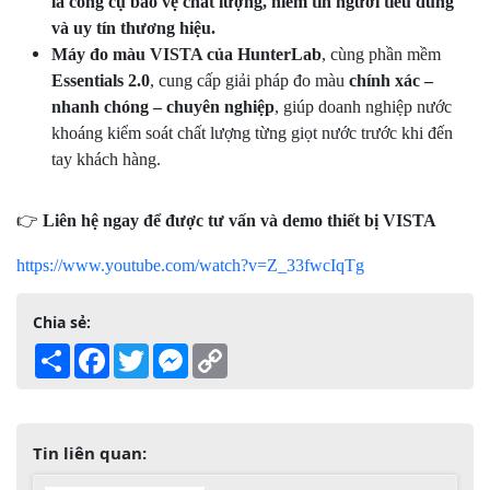
là công cụ bảo vệ chất lượng, niềm tin người tiêu dùng
và uy tín thương hiệu.
Máy đo màu VISTA của HunterLab
, cùng phần mềm
Essentials 2.0
, cung cấp giải pháp đo màu
chính xác –
nhanh chóng – chuyên nghiệp
, giúp doanh nghiệp nước
khoáng kiểm soát chất lượng từng giọt nước trước khi đến
tay khách hàng.
👉
Liên hệ ngay để được tư vấn và demo thiết bị VISTA
https://www.youtube.com/watch?v=Z_33fwcIqTg
Chia sẻ:
Share
Facebook
Twitter
Messenger
Copy
Link
Tin liên quan: