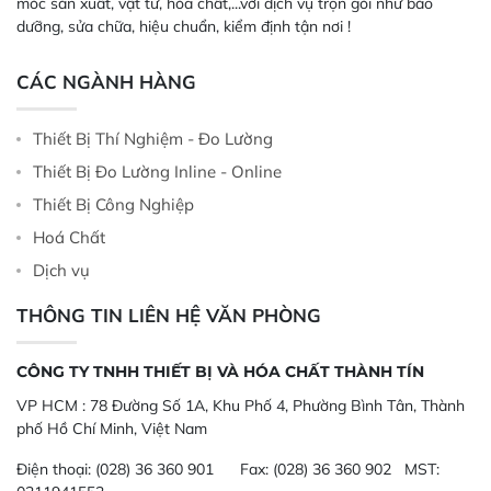
móc sản xuất, vật tư, hóa chất,...với dịch vụ trọn gói như bảo
dưỡng, sửa chữa, hiệu chuẩn, kiểm định tận nơi !
CÁC NGÀNH HÀNG
Thiết Bị Thí Nghiệm - Đo Lường
Thiết Bị Đo Lường Inline - Online
Thiết Bị Công Nghiệp
Hoá Chất
Dịch vụ
THÔNG TIN LIÊN HỆ VĂN PHÒNG
CÔNG TY TNHH THIẾT BỊ VÀ HÓA CHẤT THÀNH TÍN
VP HCM :
78 Đường Số 1A, Khu Phố 4, Phường Bình Tân, Thành
phố Hồ Chí Minh, Việt Nam
Điện thoại:
(028) 36 360 901
Fax:
(028) 36 360 902 MST: